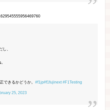
us/1629545555956469760
だし、
ね。
正できるかどうか。
#f1jp
#f1fujinext
#F1Testing
bruary 25, 2023