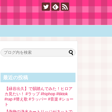
最近の投稿
【緑谷出久】で韻踏んでみた！ヒロア
カ見たい！ #ラップ #hiphop #tiktok
#rap #替え歌 #ラッパー #音楽 #ショー
ト
【偽物の浄水カートリッジがネットで