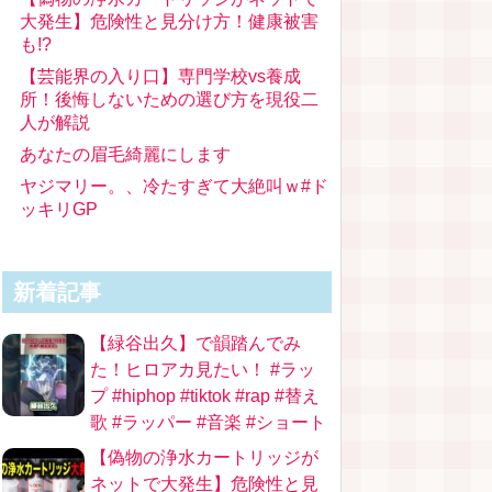
大発生】危険性と見分け方！健康被害
も!?
【芸能界の入り口】専門学校vs養成
所！後悔しないための選び方を現役二
人が解説
あなたの眉毛綺麗にします
ヤジマリー。、冷たすぎて大絶叫ｗ#ド
ッキリGP
新着記事
【緑谷出久】で韻踏んでみ
た！ヒロアカ見たい！ #ラッ
プ #hiphop #tiktok #rap #替え
歌 #ラッパー #音楽 #ショート
【偽物の浄水カートリッジが
ネットで大発生】危険性と見