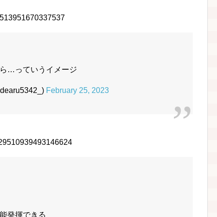
629513951670337537
ら…っていうイメージ
aru5342_)
February 25, 2023
s/1629510939493146624
能発揮できる