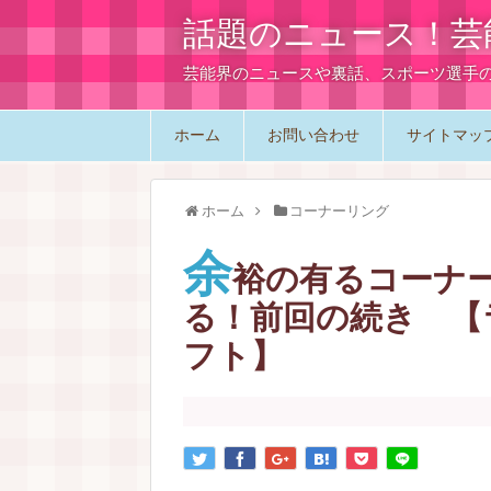
話題のニュース！芸
芸能界のニュースや裏話、スポーツ選手
ホーム
お問い合わせ
サイトマッ
ホーム
コーナーリング
余
裕の有るコーナ
る！前回の続き 【
フト】