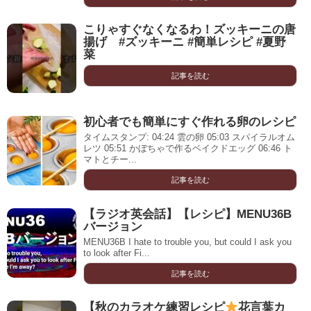
こりゃすぐなくなるわ！ズッキーニの唐
揚げ #ズッキーニ #簡単レシピ #夏野
菜
記事を読む
初心者でも簡単にすぐ作れる卵のレシピ
タイムスタンプ: 04:24 雲の卵 05:03 スパイラルオム
レツ 05:51 かぼちゃで作るベイクドエッグ 06:46 ト
マトとチー...
記事を読む
【ラジオ英会話】【レシピ】MENU36B
バージョン
MENU36B I hate to trouble you, but could I ask you
to look after Fi...
記事を読む
【秋のカラオケ練習レシピ
花言葉カ