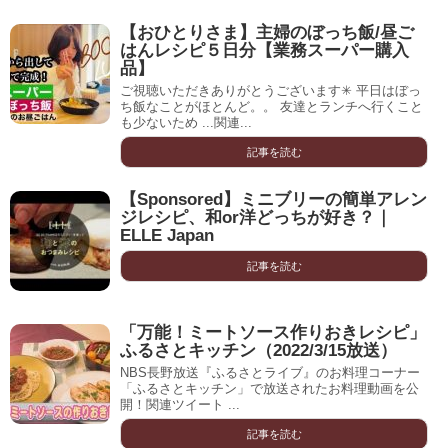
【おひとりさま】主婦のぼっち飯/昼ご
はんレシピ５日分【業務スーパー購入
品】
ご視聴いただきありがとうございます✳︎ 平日はぼっ
ち飯なことがほとんど。。 友達とランチへ行くこと
も少ないため ...関連...
記事を読む
【Sponsored】ミニブリーの簡単アレン
ジレシピ、和or洋どっちが好き？｜
ELLE Japan
記事を読む
「万能！ミートソース作りおきレシピ」
ふるさとキッチン（2022/3/15放送）
NBS長野放送『ふるさとライブ』のお料理コーナー
「ふるさとキッチン」で放送されたお料理動画を公
開！関連ツイート ...
記事を読む