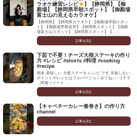
ラオケ練習レシピ
】【静岡県】【御
殿場】【静岡県早朝スポット】【御殿場
富士山の見えるカラオケ】
【静岡県】【静岡県カラオケ】【御殿場早朝スポッ
ト】【御殿場早朝名所】【静岡県スポット】【御殿
場富士山スポット】【静岡県スポット】【......
記事を読む
下茹で不要！チーズ大根ステーキの作り
方 #レシピ #shorts #料理 #cooking
#recipe
簡単 美味しい 大根ステーキ レシピ です 失敗しない
ポイントやレシピはフルバージョンみてね↓↓↓コチラ
...関連ツイート ...
記事を読む
【キャベチーカレー春巻き】の作り方
channel
記事を読む