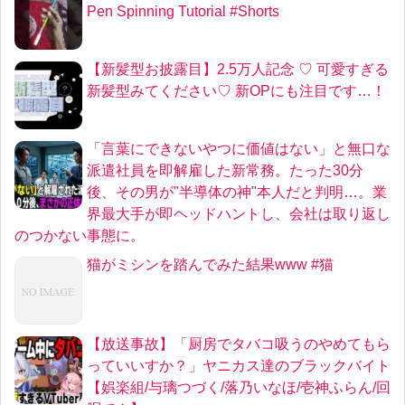
Pen Spinning Tutorial #Shorts
【新髪型お披露目】2.5万人記念 ♡ 可愛すぎる
新髪型みてください♡ 新OPにも注目です…！
「言葉にできないやつに価値はない」と無口な
派遣社員を即解雇した新常務。たった30分
後、その男が"半導体の神"本人だと判明…。業
界最大手が即ヘッドハントし、会社は取り返し
のつかない事態に。
猫がミシンを踏んでみた結果www #猫
【放送事故】「厨房でタバコ吸うのやめてもら
っていいすか？」ヤニカス達のブラックバイト
【娯楽組/与璃つづく/落乃いなほ/壱神ふらん/回