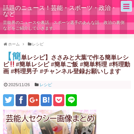
話題のニュース！芸能・スポーツ・政治・
など
芸能界のニュースや裏話、スポーツ選手のあんな話、政治の裏側
などをご紹介していきます。
ホーム
レシピ
【簡
単レシピ】ささみと大葉で作る簡単レシ
ピ
#簡単レシピ #簡単ご飯 #簡単料理 #料理動
画 #料理男子 #チャンネル登録お願いします
2025/11/26
レシピ