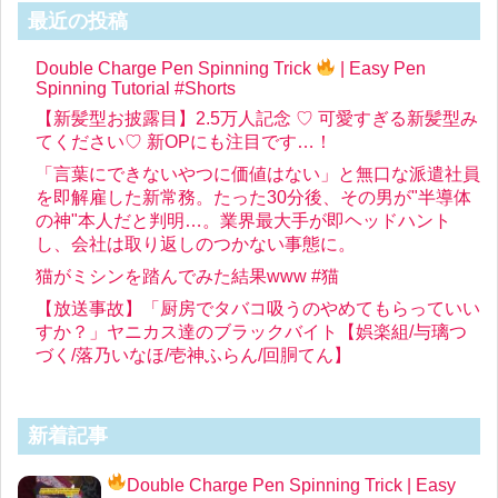
最近の投稿
Double Charge Pen Spinning Trick
| Easy Pen
Spinning Tutorial #Shorts
【新髪型お披露目】2.5万人記念 ♡ 可愛すぎる新髪型み
てください♡ 新OPにも注目です…！
「言葉にできないやつに価値はない」と無口な派遣社員
を即解雇した新常務。たった30分後、その男が"半導体
の神"本人だと判明…。業界最大手が即ヘッドハント
し、会社は取り返しのつかない事態に。
猫がミシンを踏んでみた結果www #猫
【放送事故】「厨房でタバコ吸うのやめてもらっていい
すか？」ヤニカス達のブラックバイト【娯楽組/与璃つ
づく/落乃いなほ/壱神ふらん/回胴てん】
新着記事
Double Charge Pen Spinning Trick
| Easy