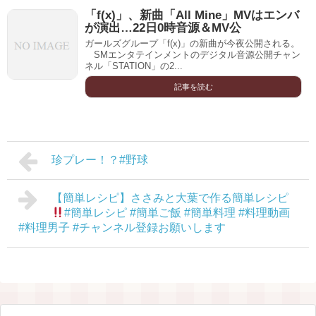
「f(x)」、新曲「All Mine」MVはエンバ
が演出…22日0時音源＆MV公
ガールズグループ「f(x)」の新曲が今夜公開される。
SMエンタテインメントのデジタル音源公開チャン
ネル「STATION」の2...
記事を読む
珍プレー！？#野球
【簡単レシピ】ささみと大葉で作る簡単レシピ
#簡単レシピ #簡単ご飯 #簡単料理 #料理動画
#料理男子 #チャンネル登録お願いします