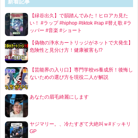
新着記事
【緑谷出久】で韻踏んでみた！ヒロアカ見た
い！ #ラップ #hiphop #tiktok #rap #替え歌 #ラ
ッパー #音楽 #ショート
【偽物の浄水カートリッジがネットで大発生】
危険性と見分け方！健康被害も!?
【芸能界の入り口】専門学校vs養成所！後悔し
ないための選び方を現役二人が解説
あなたの眉毛綺麗にします
ヤジマリー。、冷たすぎて大絶叫ｗ#ドッキリ
GP