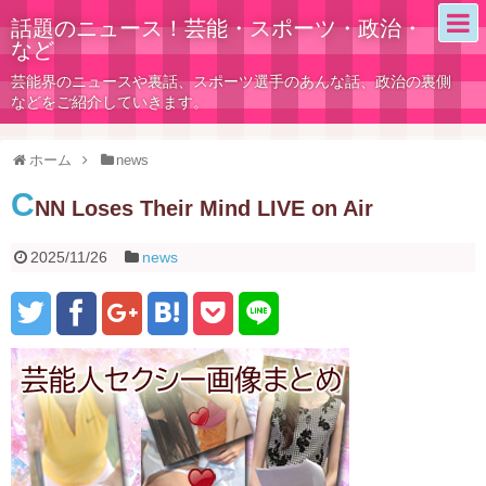
話題のニュース！芸能・スポーツ・政治・
など
芸能界のニュースや裏話、スポーツ選手のあんな話、政治の裏側
などをご紹介していきます。
ホーム
news
C
NN Loses Their Mind LIVE on Air
2025/11/26
news