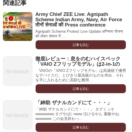
関連記事
Army Chief ZEE Live: Agnipath
Scheme Indian Army, Navy, Air Force
तीनों सेनाओं की Press conference
Agnipath Scheme Protest Live Update:अग्निपथ योजना
को लेकर देशभर में ...
記事を読む
徹底レビュー：息をのむハイスペック
「VAIO Zフリップモデル」は2-in-1の
VAIOの「VAIO Zフリップモデル」は高価格で優秀
なデバイスだ。とびきり最高級のものを求め、それ
を手に入れるために高額な費用...
記事を読む
「紳助 ザナルカンドにて・・・」
「紳助 ザナルカンドにて・・・」 タグくっそ
wwwwwww タグやばいwww 泣けるやん 素敵やね
wwwwww この会見終わっ...
記事を読む