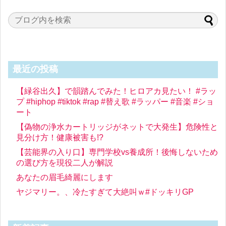
最近の投稿
【緑谷出久】で韻踏んでみた！ヒロアカ見たい！ #ラッ
プ #hiphop #tiktok #rap #替え歌 #ラッパー #音楽 #ショ
ート
【偽物の浄水カートリッジがネットで大発生】危険性と
見分け方！健康被害も!?
【芸能界の入り口】専門学校vs養成所！後悔しないため
の選び方を現役二人が解説
あなたの眉毛綺麗にします
ヤジマリー。、冷たすぎて大絶叫ｗ#ドッキリGP