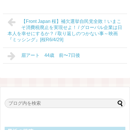
【Front Japan 桜】補欠選挙自民党全敗！いまこ
そ消費税廃止を実現せよ！ / グローバル企業は日
本人を幸せにするか？ / 取り返しのつかない事～映画
『ミッシング』[桜R6/4/29]
眉アート 44歳 前〜7日後