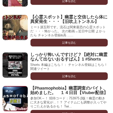
記事を読む
【心霊スポット】幽霊と交信したら体に
異変発生・・・【旧吹上トンネル】
ミート源五郎です。流石は関東最恐の心霊スポット
だ ・・・怖かった。 次の動画→近日中公開 よかっ
たら チャンネル登録&高 ......
記事を読む
しっかり怖いんですけど？【絶対に幽霊
なんて出ないおるすばん】1 #Shorts
Shorts 本編はこちら！： チャンネル登録はこちら！
関連ツイート
記事を読む
【Phasmophobia】幽霊調査のバイト、
始めました。 １４日目【Vtuber配信】
参加OK～！ 招待コード：753975 β版！幽霊の動き
に大きな変化が...！？ アイテムにも調整が入ってや
りごたえがあるかも！ Twi...