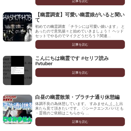
記事を読む
【幽霊調査】可愛い幽霊娘がいると聞い
て
初めての幽霊調査 「チラシには可愛い娘います」 と
あったので意気揚々と始めていきましょう！ ヘッド
セットでやるのでマイクどうだろう？関連...
記事を読む
こんにちは幽霊です #セリフ読み
#vtuber
記事を読む
白昼の幽霊散策・プラチナ通り休憩編
体調不良の為休憩しています。 すみません_(._.)_出
来たら見て頂きたいです。 ◇シークエンスパパとも
・霊視のご依頼はこちらから ...
記事を読む