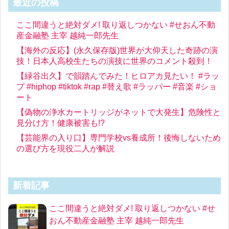
最近の投稿
ここ間違うと絶対ダメ! 取り返しつかない #せおん不動
産金融塾 主宰 越純一郎先生
【海外の反応】(永久保存版)世界が大仰天した奇跡の演
技！日本人高校生たちの演技に世界のコメント殺到！
【緑谷出久】で韻踏んでみた！ヒロアカ見たい！ #ラッ
プ #hiphop #tiktok #rap #替え歌 #ラッパー #音楽 #ショ
ート
【偽物の浄水カートリッジがネットで大発生】危険性と
見分け方！健康被害も!?
【芸能界の入り口】専門学校vs養成所！後悔しないため
の選び方を現役二人が解説
新着記事
ここ間違うと絶対ダメ! 取り返しつかない #せ
おん不動産金融塾 主宰 越純一郎先生