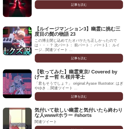
記事を読む
【ルイージマンション3】幽霊に挑む三
度目の髭の物語 23
この博士閉じ込めてたオバケたち正しかったので
は・・・？ 次パート： 前パート： パート1： ルイ
ージ...関連ツイート ...
記事を読む
【歌ってみた】幽霊東京/ Covered by
げーまー哲 ft.桜井零士
「君もそうでしょ？」 original:Ayase Illustrator: はぎ
やゆき ...関連ツイート ...
記事を読む
気付いて欲しい幽霊と気付いたら終わり
な人www#ホラー #shorts
関連ツイート