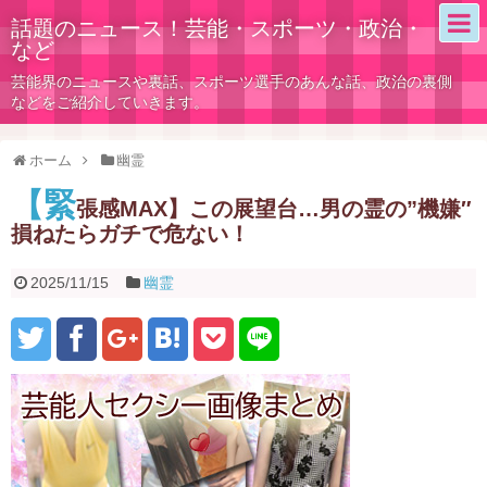
話題のニュース！芸能・スポーツ・政治・
など
芸能界のニュースや裏話、スポーツ選手のあんな話、政治の裏側
などをご紹介していきます。
ホーム
幽霊
【緊
張感MAX】この展望台…男の霊の”機嫌″
損ねたらガチで危ない！
2025/11/15
幽霊