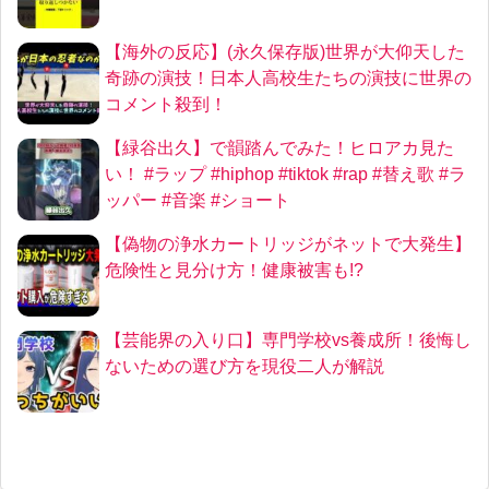
【海外の反応】(永久保存版)世界が大仰天した
奇跡の演技！日本人高校生たちの演技に世界の
コメント殺到！
【緑谷出久】で韻踏んでみた！ヒロアカ見た
い！ #ラップ #hiphop #tiktok #rap #替え歌 #ラ
ッパー #音楽 #ショート
【偽物の浄水カートリッジがネットで大発生】
危険性と見分け方！健康被害も!?
【芸能界の入り口】専門学校vs養成所！後悔し
ないための選び方を現役二人が解説