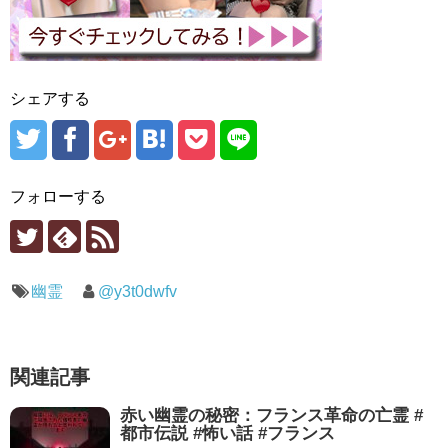
シェアする
フォローする
幽霊
@y3t0dwfv
関連記事
赤い幽霊の秘密：フランス革命の亡霊 #
都市伝説 #怖い話 #フランス