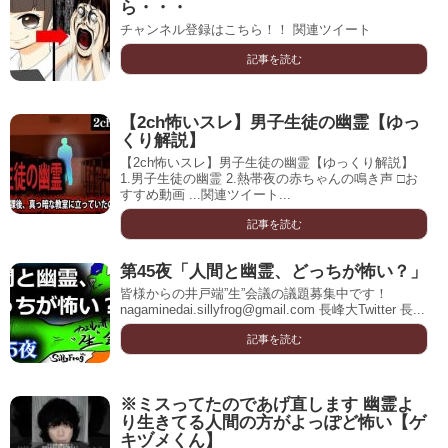
ら・・・
チャンネル登録はこちら！！ 関連ツイート
記事を読む
【2ch怖いスレ】男子生徒の幽霊【ゆっ
くり解説】
【2ch怖いスレ】男子生徒の幽霊【ゆっくり解説】
1.男子生徒の幽霊 2.熱帯夜の赤ちゃんの鳴き声 □お
すすめ動画 ...関連ツイート...
記事を読む
第45夜「人間と幽霊、どっちが怖い？」
皆様からの井戸端”生”会議の議題募集中です！
nagaminedai.sillyfrog@gmail.com 長峰大Twitter 長...
記事を読む
※ミスってたのであげ直します 幽霊よ
り生きてる人間の方がよっぽど怖い【ゲ
キヅメくん】