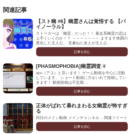
関連記事
【スト幽 #6】幽霊さんは覚悟する 【バ
イノーラル】
ストーカーは「幽霊」だった！！ 暴走系幽霊の恋は
上手くいくのか！？ ～～～～～～～ ますます体調の
悪化した主人公。 見兼ねた友人が主人公...
記事を読む
[PHASMOPHOBIA]幽霊調査
ayu（アユ）と言います！ ゲーム動画を中心に活動
しています。 ショート動画に力をいれて投稿してい
きます！ 動画投稿は不定期 ...
記事を読む
正体がばれて暴れまわる女幽霊が怖すぎ
る
同日のメイン動画 メインチャンネル ...関連ツイート
記事を読む