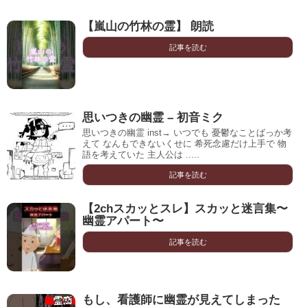
【嵐山の竹林の霊】 朗読
記事を読む
思いつきの幽霊 – 初音ミク
思いつきの幽霊 inst→ いつでも 憂鬱なことばっか考
えて なんもできないくせに 希死念慮だけ上手で 物
語を考えていた 主人公は .....
記事を読む
【2chスカッとスレ】スカッと迷言集〜
幽霊アパート〜
記事を読む
もし、看護師に幽霊が見えてしまった