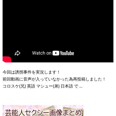
今回は誘拐事件を実況します！
前回動画に音声が入っていなかった為再投稿しました！
コロスケ(兄) 英語 マシュー(弟) 日本語 で ...