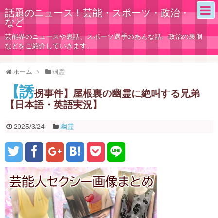
話題のニュース！芸能・スポーツ・政治・
など
芸能界のニュースや裏話、スポーツ選手のあんな話、政治の裏側
などをご紹介していきます。
ホーム
幽霊
【誘
拐事件】屋根裏の幽霊に絶叫する兄弟
【日本語・英語実況】
2025/3/24
幽霊