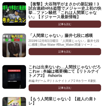
【衝撃】大谷翔平がまさかの新記録！3
試合連続HR&盗塁でメジャー史上初の快
挙…ファン騒然「これは人間業じゃな
い」【ドジャース最新情報】
記事を読む
「人間業じゃない」藤井七段に感嘆
2019年12月8日日曜日 「人間業じゃない」藤井七段
に感嘆 | Blue Water #Blue_Water.関連ツイート ...
記事を読む
これは出来ないわ…人間技じゃないだろ
これw ↓本編は概要欄にて【リトルナイ
トメア2】 #shorts
本編 #ゲーム #リトルナイトメア2 #ホラー #凄技.
記事を読む
【もう人間業じゃない】【超人の肩ト
レ】