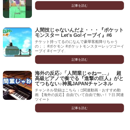
記事を読む
人間技じゃないんだよ・・・『ポケット
モンスター Let's Go!イーブイ』#6
チケット持ってるのになんで豪華客船降りちゃう
の；； #ポケモン #ポケットモンスターレッツゴーイ
ーブイ #イーブイ.
記事を読む
海外の反応♪「人間業じゃねー…」 超
高級ピアノで奏でる『進撃の巨人』がと
てつもない♪神風JAPANチャンネル
チャンネル登録はこちら ↓ □関連動画・おすすめ動
画 【海外の反応】自由でいて自由で無い！？日.関連
ツイート
記事を読む