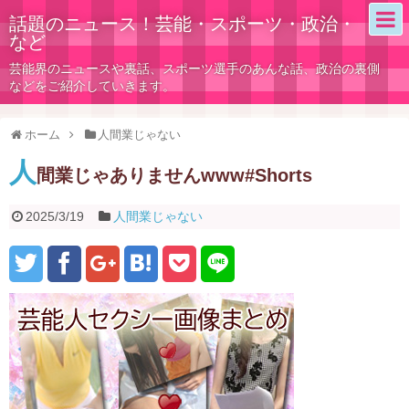
話題のニュース！芸能・スポーツ・政治・
など
芸能界のニュースや裏話、スポーツ選手のあんな話、政治の裏側
などをご紹介していきます。
ホーム
人間業じゃない
人
間業じゃありませんwww#Shorts
2025/3/19
人間業じゃない