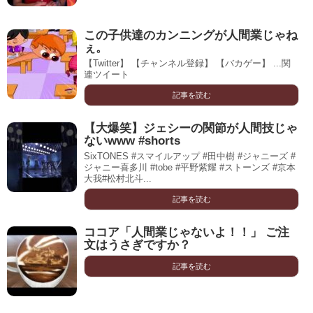
この子供達のカンニングが人間業じゃね
ぇ。
【Twitter】 【チャンネル登録】 【バカゲー】 ...関
連ツイート
記事を読む
【大爆笑】ジェシーの関節が人間技じゃ
ないwww #shorts
SixTONES #スマイルアップ #田中樹 #ジャニーズ #
ジャニー喜多川 #tobe #平野紫耀 #ストーンズ #京本
大我#松村北斗...
記事を読む
ココア「人間業じゃないよ！！」 ご注
文はうさぎですか？
記事を読む