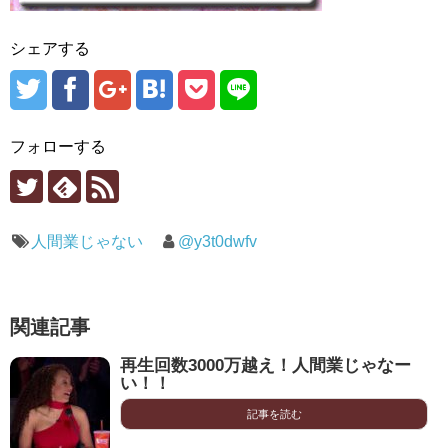
シェアする
フォローする
人間業じゃない
@y3t0dwfv
関連記事
再生回数3000万越え！人間業じゃなー
い！！
記事を読む