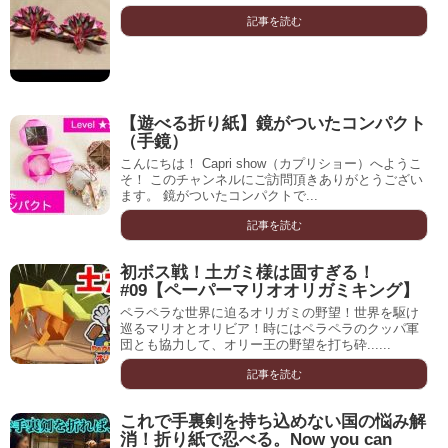
記事を読む
【遊べる折り紙】鏡がついたコンパクト
（手鏡）
こんにちは！ Capri show（カプリショー）へようこ
そ！ このチャンネルにご訪問頂きありがとうござい
ます。 鏡がついたコンパクトで...
記事を読む
初ボス戦！土ガミ様は固すぎる！
#09【ペーパーマリオオリガミキング】
ペラペラな世界に迫るオリガミの野望！世界を駆け
巡るマリオとオリビア！時にはペラペラのクッパ軍
団とも協力して、オリー王の野望を打ち砕......
記事を読む
これで手裏剣を持ち込めない国の悩み解
消！折り紙で忍べる。Now you can