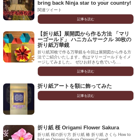
bring back Ninja star to your country!
関連ツイート
記事を読む
【折り紙】展開図から作る方法 「マリ
ーゴールド」 ハニカムサークル 30枚の
折り紙万華鏡
折り紙30枚で作る万華鏡を今回は展開図から作る方
法でご紹介いたします。色はマリーゴールドをイメ
ージしてみました。 ぜひお好きな色でいろ....
記事を読む
折り紙アートを額に飾ってみた
記事を読む
折り紙 桜 Origami Flower Sakura
折り紙 桜の折り方 折り紙 椿 折り紙 さくら How to
fold an Origami Sakura Origami Camell...