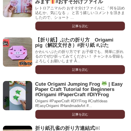
みます
#おすそ分けファイル
レトロアニマルの おすそ分けファイルに 「何を詰め
込むか、気になる 」 と言う嬉しいコメントを頂きま
したので、ショート ...
記事を読む
【折り紙】ぶたの折り方 Origami
pig（解説文付き）#折り紙 #ぶた
かわいいぶたの折り方です お子様でも、簡単に折れ
るのでぜひ折ってみてください！ チャンネル登録も
よろしくお願いします Ȁ...
記事を読む
Cute Origami Jumping Frog
| Easy
Paper Craft Tutorial for Beginners
#Origami #PaperCraft #DIYFrog
Origami #PaperCraft #DIYFrog #CraftIdeas
#EasyOrigami #HandmadeArt #...
記事を読む
折り紙孔雀の折り方連結式￼