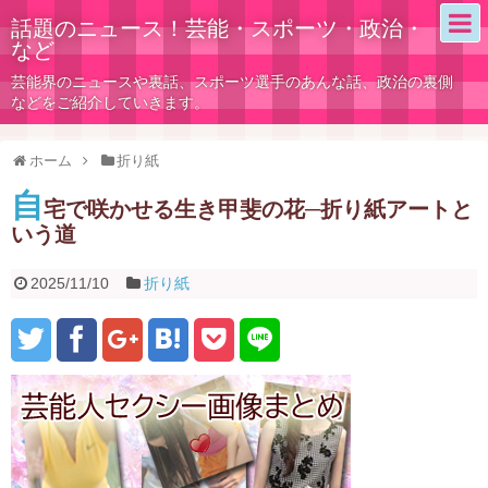
話題のニュース！芸能・スポーツ・政治・
など
芸能界のニュースや裏話、スポーツ選手のあんな話、政治の裏側
などをご紹介していきます。
ホーム
折り紙
自
宅で咲かせる生き甲斐の花─折り紙アートと
いう道
2025/11/10
折り紙