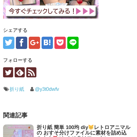
シェアする
フォローする
折り紙
@y3t0dwfv
関連記事
折り紙 簡単 100均 diy
レトロアニマル
の おすそ分けファイルに素材を詰め込