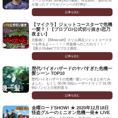
リーグ公式戦 3回表2死の場面。埼玉西武・源田壮亮
が放ったファウルゾーンへの打球が...
記事を読む
【マイクラ】ジェットコースターで危機
一髪？！【プロプロ/公式切り抜き/恋乃
夜まい】
元動画◇ 【Minecraft】スリル満点ジェットコースタ
ーを作るよ～～！！！浮遊感へのこだわり！！！
【新人Vtuber/プロプロ２期生...
記事を読む
歴代バイオハザードのヤバすぎた危機一
髪シーン TOP10
歴代バイオハザードの危機一髪シーンをまとめてみ
ました。 もくじ 00:00 10位レーザートラップ 01:05
9位ゾンビとの初対面 0...
記事を読む
金曜ロードSHOW! ★ 2020年12月18日
怪盗グルーのミニオン危機一発★ LIVE