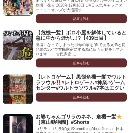
まもなく金曜ロードSHOW! ☆怪盗グルーのミニオン
危機一発☆ 2020年12月18日 LIVE 人気キャラクタ
ー・ミニオンズが大活躍す...
記事を読む
【危機一髪】ボロ小屋を解体していると
急に中から煙が…!?【439日目】
廃墟になってしまった祖母の家を”孫である兄弟と従
兄弟の3人”で古民家宿にする為に日々活動をしてお
ります！！ 古民家宿 ...
記事を読む
【レトロゲーム】黒髭危機一髪でウルト
ラソウル
#レトロゲーム#神業#ゲーム
センター#ウルトラソウル#7本はエグい
記事を読む
お婆ちゃんゴリラのネネ、危機一髪
［東山動物園］#Shorts
ゴリラ #ゴリラ家族 #SomethingAboutGorillas 日本