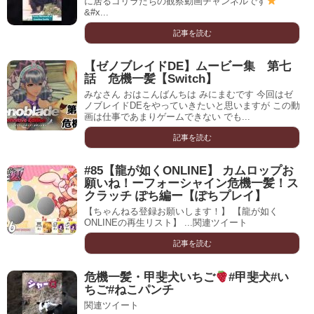
に居るゴリラたちの観察動画チャンネルです
&#x...
記事を読む
【ゼノブレイドDE】ムービー集 第七
話 危機一髪【Switch】
みなさん おはこんばんちは みにまむです 今回はゼ
ノブレイドDEをやっていきたいと思いますが この動
画は仕事であまりゲームできない でも...
記事を読む
#85【龍が如くONLINE】 カムロップお
願いね！ーフォーシャイン危機一髪！ス
クラッチ ぽち編ー【ぽちプレイ】
【ちゃんねる登録お願いします！】 【龍が如く
ONLINEの再生リスト】 ...関連ツイート
記事を読む
危機一髪・甲斐犬いちご
#甲斐犬#い
ちご#ねこパンチ
関連ツイート