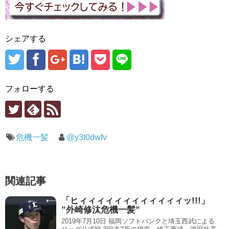
シェアする
フォローする
危機一髪
@y3t0dwfv
関連記事
「ヒィィィィィィィィィィィィッ!!!」
”外崎修汰危機一髪”
2019年7月10日 福岡ソフトバンクと埼玉西武による