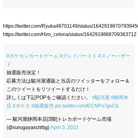
https://twitter.com/Ryuka48701149/status/164291987079394
https://twitter.com/Hiro_celona/status/1642919868709363712
#ポケモンカードゲーム
#クレイバースト
#スノーハザー
ド
抽選販売決定！
応募方法は駿河屋通販と当店のツイッターをフォロー＆
このツイートをリツイートするだけ！
詳しくは下記POPをご確認ください。
#駿河屋
#静岡本
店
#ポケカ
#抽選販売
pic.twitter.com/ECNPo7gvCb
— 駿河屋静岡本店[3階]トレカボードゲーム売場
(@surugayasiztrbg)
April 3, 2023