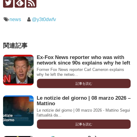
news
@y3t0dwfv
関連記事
Ex-Fox News reporter who was with
network since 90s explains why he left
Former Fox News reporter Carl Cameron explains
why he left the netwo...
記事を読む
Le notizie del giorno | 08 marzo 2026 –
Mattino
Le notizie del giorno | 08 marzo 2026 - Mattino Segui
l'attualità da...
記事を読む