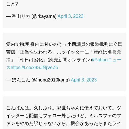
こと?
— 香山リカ (@rkayama)
April 3, 2023
党内で擁護 身内に甘いのう→小西議員の報道批判に立民
苦慮「正当性失われる」…ツイッターに「産経は名誉棄
損」「朝日は劣化」(読売新聞オンライン)
#Yahooニュー
ス
https://t.co/x9SJNjVeZ5
— ほんこん (@hong2010kong)
April 3, 2023
こんばんは。久しぶり。彩世ちゃんに伝えておいて。ツ
イッターも配信もフォロー外したけど、ミルスフェのフ
ァンをやめた訳じゃないから。機会があったらまたライ