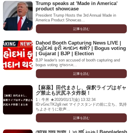
Trump speaks at 'Made in America'
product showcase
President Trump Hosts the 3rd Annual Made in
America Product Showcas...
記事を読む
Dahod Booth Capturing News LIVE |
દાહોદમાં ફરી મતદાન થશે? | Bogus voting
| Gujarat | BJP | Election
BJP leader's son accused of booth capturing and
bogus voting ગુજરાતમ...
記事を読む
【麻薬】田代まさし、保釈ライブはギャ
グ禁止も沢尻ネタ炸裂！
1：牛丼 ★2020/01/17(金) 13:32:34
ID:vGncTK2g9.net マイクスタンドの前に立ち、気持
ちよさそうに歌声...
記事を読む
ভোরের সময় সংবাদ । ১৩ মার্চ ২০২৬ | Bangladesh