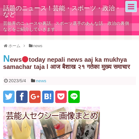
話題のニュース！芸能・スポーツ・政治・
など
芸能界のニュースや裏話、スポーツ選手のあんな話、政治の裏側
などをご紹介していきます。
ホーム
news
N
ews
today nepali news aaj ka mukhya
samachar taja l आज बैशाख २१ गतेका मुख्य समाचार
2023/5/4
news