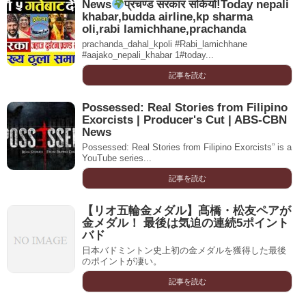
News
प्रचण्ड सरकार सकियो!Today nepali
khabar,budda airline,kp sharma
oli,rabi lamichhane,prachanda
prachanda_dahal_kpoli #Rabi_lamichhane
#aajako_nepali_khabar 1#today...
記事を読む
Possessed: Real Stories from Filipino
Exorcists | Producer's Cut | ABS-CBN
News
Possessed: Real Stories from Filipino Exorcists” is a
YouTube series...
記事を読む
【リオ五輪金メダル】髙橋・松友ペアが
金メダル！ 最後は気迫の連続5ポイント
バド
日本バドミントン史上初の金メダルを獲得した最後
のポイントが凄い。
記事を読む