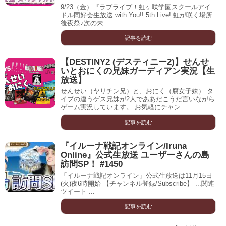
9/23（金）『ラブライブ！虹ヶ咲学園スクールアイ
ドル同好会生放送 with You!! 5th Live! 虹が咲く場所
後夜祭♪次の未...
記事を読む
【DESTINY2 (デスティニー2)】せんせ
いとおにくの兄妹ガーディアン実況【生
放送】
せんせい（ヤリチン兄）と、おにく（腐女子妹） タ
イプの違うゲス兄妹が2人でああだこうだ言いながら
ゲーム実況しています。 お気軽にチャン....
記事を読む
『イルーナ戦記オンライン/Iruna
Online』公式生放送 ユーザーさんの島
訪問SP！ #1450
「イルーナ戦記オンライン」公式生放送は11月15日
(火)夜6時開始 【チャンネル登録/Subscribe】 ...関連
ツイート ...
記事を読む