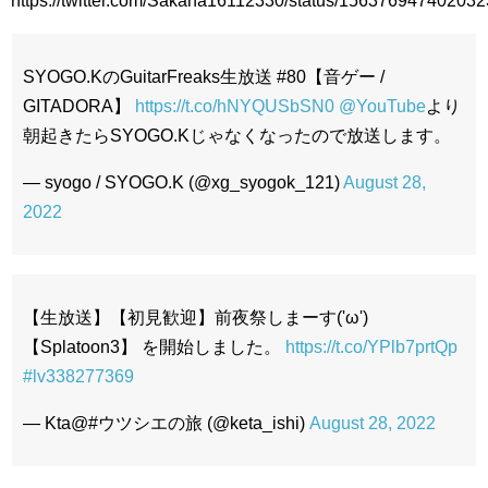
https://twitter.com/Sakana16112330/status/15637694740203
SYOGO.KのGuitarFreaks生放送 #80【音ゲー /
GITADORA】
https://t.co/hNYQUSbSN0
@YouTube
より
朝起きたらSYOGO.Kじゃなくなったので放送します。
— syogo / SYOGO.K (@xg_syogok_121)
August 28,
2022
【生放送】【初見歓迎】前夜祭しまーす('ω')
【Splatoon3】 を開始しました。
https://t.co/YPlb7prtQp
#lv338277369
— Kta@#ウツシエの旅 (@keta_ishi)
August 28, 2022