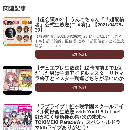
関連記事
【超会議2021】うんこちゃん『「超配信
者」公式生放送(コメ有)』【2021/04/29-
30】
【放送時間】2021/04/29(木) 23:14～翌01:14 【タイ
トル】超「雑談」配信者 改め 「超配信者」公式生放
送@ニコニコネ...
記事を読む
【デュエプレ生放送】12時間前まで1位
だった男は学園アイドルマスターリセマ
ラ終了とマスター到達どちらが早いのか
記事を読む
『ラブライブ！虹ヶ咲学園スクールアイ
ドル同好会生放送 with You!! 5th Live!
虹が咲く場所後夜祭♪次の未来へ
TOKIMEKI Parade☆』スペシャルドラ
マ5thライブありがとう!