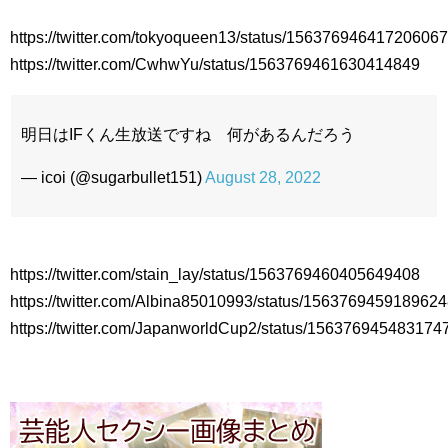
https://twitter.com/tokyoqueen13/status/15637694641720606
https://twitter.com/CwhwYu/status/1563769461630414849
明日はIFくん生放送ですね 何があるんだろう
— icoi (@sugarbullet151)
August 28, 2022
https://twitter.com/stain_lay/status/1563769460405649408
https://twitter.com/Albina85010993/status/156376945918962
https://twitter.com/JapanworldCup2/status/156376945483174