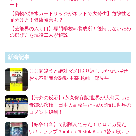
ート
【偽物の浄水カートリッジがネットで大発生】危険性と
見分け方！健康被害も!?
【芸能界の入り口】専門学校vs養成所！後悔しないため
の選び方を現役二人が解説
新着記事
ここ間違うと絶対ダメ! 取り返しつかない #せ
おん不動産金融塾 主宰 越純一郎先生
【海外の反応】(永久保存版)世界が大仰天した
奇跡の演技！日本人高校生たちの演技に世界の
コメント殺到！
【緑谷出久】で韻踏んでみた！ヒロアカ見た
い！ #ラップ #hiphop #tiktok #rap #替え歌 #ラ