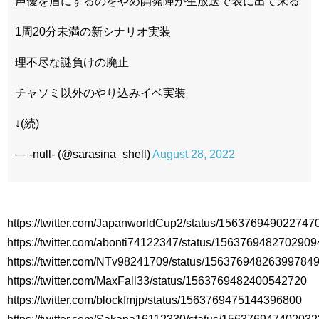
声優を盾にするのをやめ開発陣が生放送で表に出て来る
1周20分未満の新シナリオ実装
理不尽な謎負けの廃止
チャソミ以外のやり込みイベ実装
↓(続)
— ‐null‐ (@sarasina_shell)
August 28, 2022
https://twitter.com/JapanworldCup2/status/156376949022747
https://twitter.com/abonti74122347/status/156376948270290
https://twitter.com/NTv98241709/status/15637694826399784
https://twitter.com/MaxFall33/status/1563769482400542720
https://twitter.com/blockfmjp/status/1563769475144396800