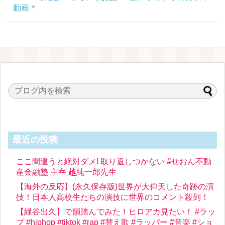
動画＊
最近の投稿
ここ間違うと絶対ダメ! 取り返しつかない #せおん不動
産金融塾 主宰 越純一郎先生
【海外の反応】(永久保存版)世界が大仰天した奇跡の演
技！日本人高校生たちの演技に世界のコメント殺到！
【緑谷出久】で韻踏んでみた！ヒロアカ見たい！ #ラッ
プ #hiphop #tiktok #rap #替え歌 #ラッパー #音楽 #ショ