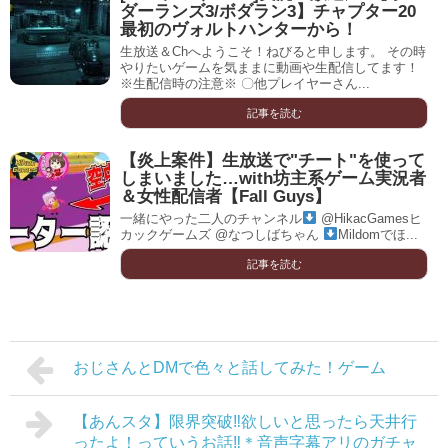
ダーランズ3/ボダラン3】チャプター20
最初のヴォルトハンターから！
生放送＆Chへようこそ！ねびると申します。 その時
やりたいゲームを気ままに動画や生配信してます！
※生配信時の注意※ 〇他プレイヤーさん...
記事を読む
【炎上案件】生放送で"チート"を使って
しまいました…with坊主系ゲーム実況者
＆女性配信者【Fall Guys】
一緒にやった二人のチャンネル
@HikacGamesヒ
カックゲームズ @なつしばちゃん
Mildomでほ...
記事を読む
おじさんとDMで色々と話してみた！ゲーム
【あんスタ】限界突破‼︎欲しいと思ったら天井行
ったよ！っていうお話‼︎＊音声字幕アリのガチャ