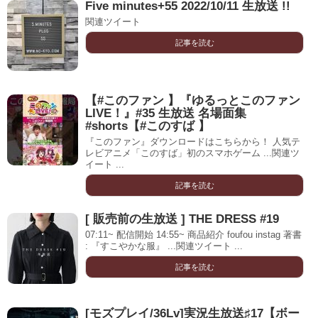
Five minutes+55 2022/10/11 生放送 !!
関連ツイート
記事を読む
【#このファン 】『ゆるっとこのファン
LIVE！』#35 生放送 名場面集
#shorts【#このすば 】
『このファン』ダウンロードはこちらから！ 人気テ
レビアニメ「このすば」初のスマホゲーム ...関連ツ
イート ...
記事を読む
[ 販売前の生放送 ] THE DRESS #19
07:11~ 配信開始 14:55~ 商品紹介 foufou instag 著書
: 『すこやかな服』 ...関連ツイート ...
記事を読む
[モズプレイ/36Lv]実況生放送♯17【ボー