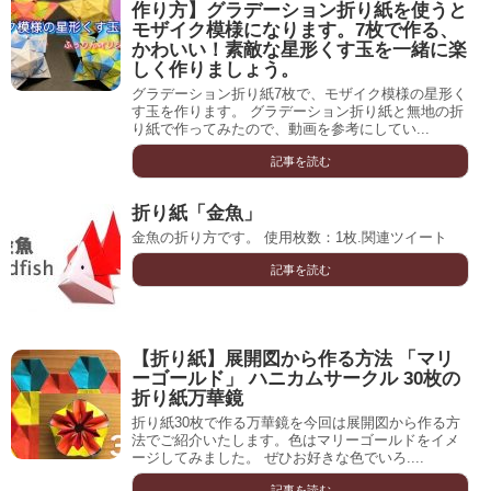
作り方】グラデーション折り紙を使うと
モザイク模様になります。7枚で作る、
かわいい！素敵な星形くす玉を一緒に楽
しく作りましょう。
グラデーション折り紙7枚で、モザイク模様の星形く
す玉を作ります。 グラデーション折り紙と無地の折
り紙で作ってみたので、動画を参考にしてい...
記事を読む
折り紙「金魚」
金魚の折り方です。 使用枚数：1枚.関連ツイート
記事を読む
【折り紙】展開図から作る方法 「マリ
ーゴールド」 ハニカムサークル 30枚の
折り紙万華鏡
折り紙30枚で作る万華鏡を今回は展開図から作る方
法でご紹介いたします。色はマリーゴールドをイメ
ージしてみました。 ぜひお好きな色でいろ....
記事を読む