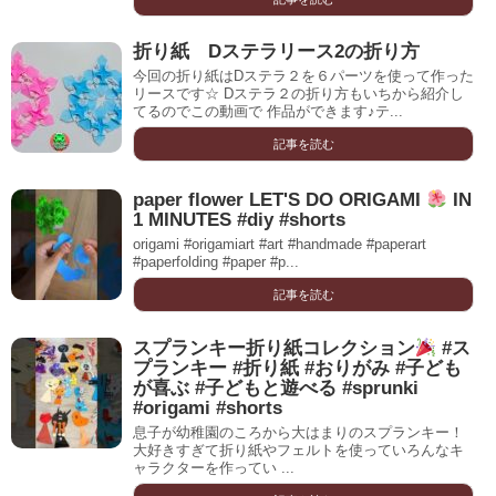
折り紙 Dステラリース2の折り方
今回の折り紙はDステラ２を６パーツを使って作った
リースです☆ Dステラ２の折り方もいちから紹介し
てるのでこの動画で 作品ができます♪テ...
記事を読む
paper flower LET'S DO ORIGAMI
IN
1 MINUTES #diy #shorts
origami #origamiart #art #handmade #paperart
#paperfolding #paper #p...
記事を読む
スプランキー折り紙コレクション
#ス
プランキー #折り紙 #おりがみ #子ども
が喜ぶ #子どもと遊べる #sprunki
#origami #shorts
息子が幼稚園のころから大はまりのスプランキー！
大好きすぎて折り紙やフェルトを使っていろんなキ
ャラクターを作ってい ...