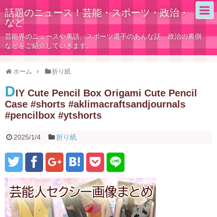
話題のニュース！芸能・スポーツ・政治・
など
芸能界のニュースや裏話、スポーツ選手のあんな話、政治の裏側
などをご紹介していきます。
ホーム
折り紙
D
IY Cute Pencil Box Origami Cute Pencil
Case #shorts #aklimacraftsandjournals
#pencilbox #ytshorts
2025/1/4
折り紙