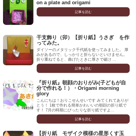
on a plate and origami
記事を読む
干支飾り（卯）【折り紙】うさぎ を作
ってみた。
ダイソーのメタリック千代紙を使ってみました。 厚
みがあるので、しっかりと折らないといけません。
折り重ねてると、曲げたときに厚さで破け ...
記事を読む
『折り紙』朝顔のおりがみ(子どもが自
分で作れる！）・Origami morning
glory
こんにちは！おりこせんせいです みてくれてありが
とう！ 1枚で作れる簡単かわいいの朝顔の折り紙で
す！ 7月の時期にぴったりな折り紙ですよ...
記事を読む
【折り紙 モザイク模様の星形くす玉