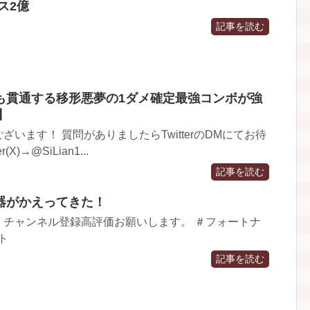
ス2億
記事を読む
も貫通する移形悪夢の1ダメ確定最強コンボが強
V】
います！ 質問がありましたらTwitterのDMにてお待
X)→@SiLian1...
記事を読む
器がかえってきた！
、チャンネル登録高評価お願いします。 ＃フォートナ
ト
記事を読む