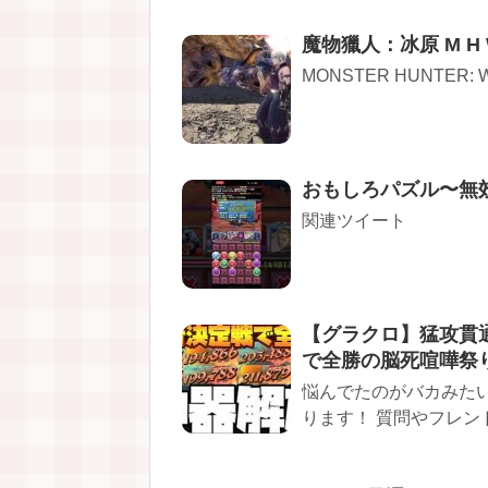
魔物獵人：冰原 M H
MONSTER HUNTER
おもしろパズル〜無
関連ツイート
【グラクロ】猛攻貫
で全勝の脳死喧嘩祭
悩んでたのがバカみたい
ります！ 質問やフレン