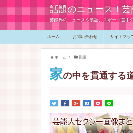
話題のニュース！芸
芸能界のニュースや裏話、スポーツ選手
ホーム
お問い合わせ
サイトマッ
ホーム
貫通
家
の中を貫通する道