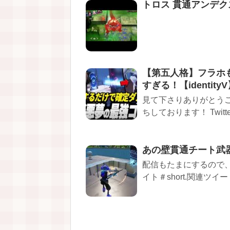
トロス 貫通アンデク
【第五人格】フラホ
すぎる！【identity
見て下さりありがとうござ
ちしております！ Twitter(
あの壁貫通チート武
配信もたまにするので
イト＃short.関連ツイー