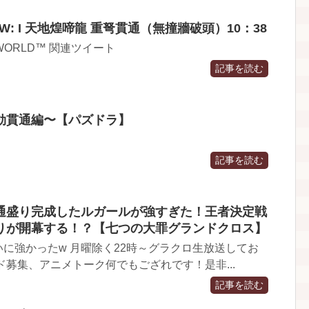
 W: I 天地煌啼龍 重弩貫通（無撞牆破頭）10：38
: WORLD™ 関連ツイート
記事を読む
効貫通編〜【パズドラ】
記事を読む
通盛り完成したルガールが強すぎた！王者決定戦
りが開幕する！？【七つの大罪グランドクロス】
に強かったw 月曜除く22時～グラクロ生放送してお
ド募集、アニメトーク何でもござれです！是非...
記事を読む