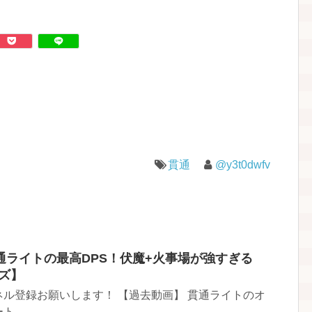
貫通
@y3t0dwfv
通ライトの最高DPS！伏魔+火事場が強すぎる
ズ】
ル登録お願いします！ 【過去動画】 貫通ライトのオ
ート