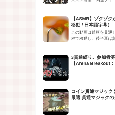
【ASMR】ゾクゾ
移動 / 日本語字幕）
この動画は鼓膜を貫通
程で移動し、後半耳は頻繁
3貫通縛り。参加者
【Arena Breakout：I
コイン貫通マジック 
最適 貫通マジックの