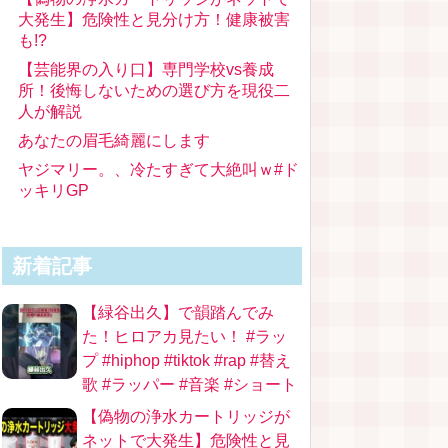
大発生】危険性と見分け方！健康被害
も!?
【芸能界の入り口】専門学校vs養成
所！後悔しないための選び方を現役二
人が解説
あなたの眉毛綺麗にします
ヤジマリー。、冷たすぎて大絶叫ｗ#ド
ッキリGP
新着記事
【緑谷出久】で韻踏んでみ
た！ヒロアカ見たい！ #ラッ
プ #hiphop #tiktok #rap #替え
歌 #ラッパー #音楽 #ショート
【偽物の浄水カートリッジが
ネットで大発生】危険性と見