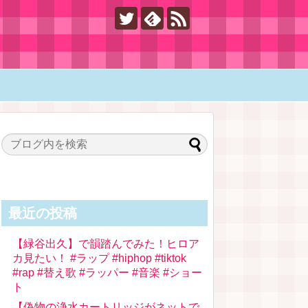
最近の投稿
【緑谷出久】で韻踏んでみた！ヒロア
カ見たい！ #ラップ #hiphop #tiktok
#rap #替え歌 #ラッパー #音楽 #ショー
ト
【偽物の浄水カートリッジがネットで