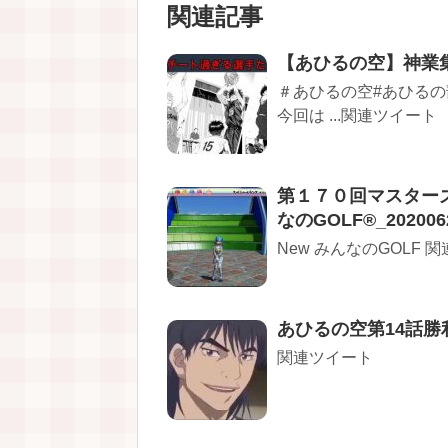
関連記事
【あひるの空】神業
＃あひるの空#あひるの
今回は ...関連ツイート
第１７０回マスターズ
なのGOLF®_2020062
New みんなのGOLF 
あひるの空第14話勝利に
関連ツイート