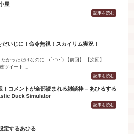
小屋
記事を読む
ちをだいじに！命令無視！スカイリム実況！
】
りたかっただけなのに…(´･∋･`) 【前回】 【次回】
関連ツイート ...
記事を読む
！コメントが全部読まれる雑談枠 – あひるする
c Duck Simulator
記事を読む
S5配信設定するあひる