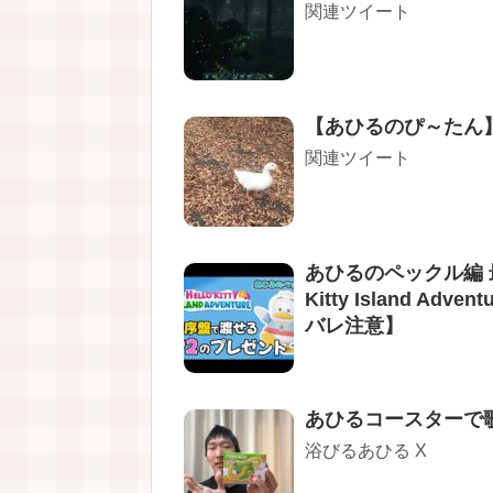
関連ツイート
【あひるのぴ～たん
関連ツイート
あひるのペックル編 
Kitty Island 
バレ注意】
あひるコースターで
浴びるあひる X