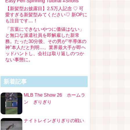
Easy Pen Spinning Tutorial #Shorts
【新髪型お披露目】2.5万人記念 ♡ 可
愛すぎる新髪型みてください♡ 新OPに
も注目です…！
「言葉にできないやつに価値はない」
と無口な派遣社員を即解雇した新常
務。たった30分後、その男が"半導体の
神"本人だと判明…。業界最大手が即ヘ
ッドハントし、会社は取り返しのつか
ない事態に。
新着記事
MLB The Show 26 ホームラ
ン ぎりぎり
ナイトレインぎりぎりの戦い