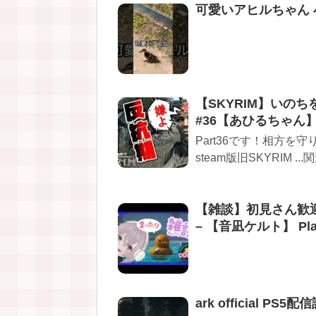
可愛いアヒルちゃん 
【SKYRIM】いの
#36【あひるちゃん
Part36です！相方を守
steam版旧SKYRIM ...
【雑談】初見さん歓迎
– 【音凪ケルト】 Plasti
ark official P