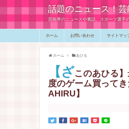
話題のニュース！芸
芸能界のニュースや裏話、スポーツ選手
ホーム
お問い合わせ
サイトマッ
ホーム
あひる
【ざ
このあひる】
度のゲーム買ってきたｗ
AHIRU】