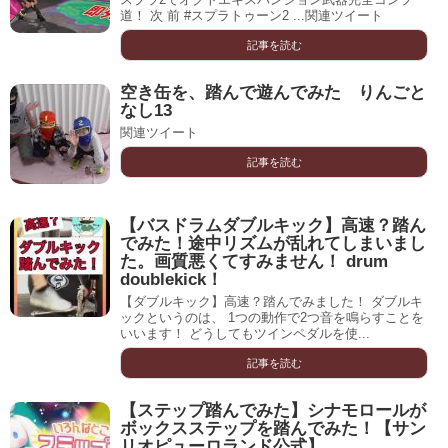
道！ 次 前 #スプラトゥーン2 ...関連ツイート
記事を読む
空き缶を、踏んで遊んでみた りんごと
なし13
関連ツイート
記事を読む
【バスドラムダブルキック】高速？踏ん
でみた！途中リズムが乱れてしまいまし
た。画質悪くてすみません！ drum
doublekick！
【ダブルキック】高速？踏んでみました！ ダブルキ
ックというのは、 1つの動作で2つ音を鳴らすことを
いいます！ どうしてもツインペダルを使...
記事を読む
【ステップ踏んでみた】シナモロールが
ボックスステップを踏んでみた！【サン
リオピューロランド公式】