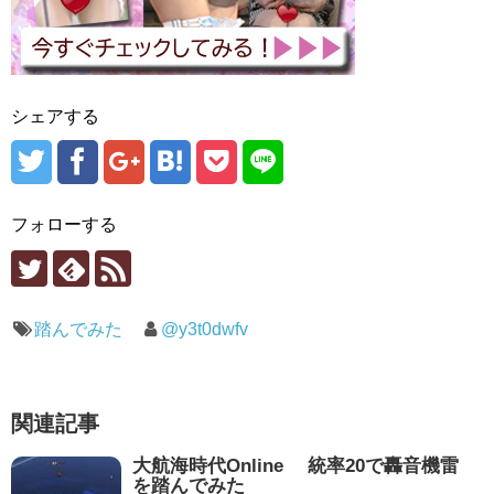
シェアする
フォローする
踏んでみた
@y3t0dwfv
関連記事
大航海時代Online 統率20で轟音機雷
を踏んでみた