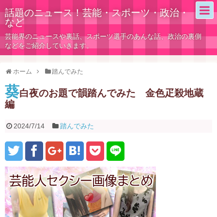
話題のニュース！芸能・スポーツ・政治・
など
芸能界のニュースや裏話、スポーツ選手のあんな話、政治の裏側
などをご紹介していきます。
ホーム
踏んでみた
葵
白夜のお題で韻踏んでみた 金色疋殺地蔵
編
2024/7/14
踏んでみた