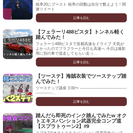
統率20にブースト 統率の回数は自分で数えよう！関
連ツイート
記事を読む
【フェラーリ488ピスタ】トンネル軽く
踏んでみた！
フェラーリ488ピスタで首都高速をドライブ 天気が
よかったのでフラフラーと今日も高速へ 今日は撮影
用に別の車で追走してもらい走っ...
記事を読む
【ツーステ】海賊衣装でツーステップ踏
んでみた！
ツーステップ講座 3:00〜 ---------------------------------------
--------------...
記事を読む
踏んだら即死のインク踏んでみたw オク
トエキスパンション武器完全コンプ道
【スプラトゥーン2】#9
スプラ2でオクトエキスパンション武器完全コンプ