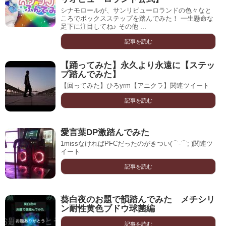
シナモロールが、サンリピューロランドの色々なと
ころでボックスステップを踏んでみた！ 一生懸命な
足下に注目してね♪ その他 ...
記事を読む
【踊ってみた】永久より永遠に【ステッ
プ踏んでみた】
【回ってみた】ひろyrm【アニクラ】関連ツイート
記事を読む
愛言葉DP激踏んでみた
1missなければPFCだったのがきつい(⌒-⌒; )関連ツ
イート
記事を読む
葵白夜のお題で韻踏んでみた メチシリ
ン耐性黄色ブドウ球菌編
記事を読む