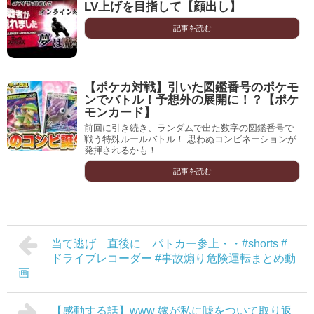
LV上げを目指して【顔出し】
記事を読む
【ポケカ対戦】引いた図鑑番号のポケモ
ンでバトル！予想外の展開に！？【ポケ
モンカード】
前回に引き続き、ランダムで出た数字の図鑑番号で
戦う特殊ルールバトル！ 思わぬコンビネーションが
発揮されるかも！
記事を読む
当て逃げ 直後に パトカー参上・・#shorts #
ドライブレコーダー #事故煽り危険運転まとめ動
画
【感動する話】www 嫁が私に嘘をついて取り返