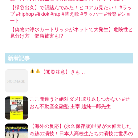
【緑谷出久】で韻踏んでみた！ヒロアカ見たい！ #ラッ
プ #hiphop #tiktok #rap #替え歌 #ラッパー #音楽 #ショ
ート
【偽物の浄水カートリッジがネットで大発生】危険性と
見分け方！健康被害も!?
新着記事
【
閲覧注意
】きも…
ここ間違うと絶対ダメ! 取り返しつかない #せ
おん不動産金融塾 主宰 越純一郎先生
【海外の反応】(永久保存版)世界が大仰天した
奇跡の演技！日本人高校生たちの演技に世界の