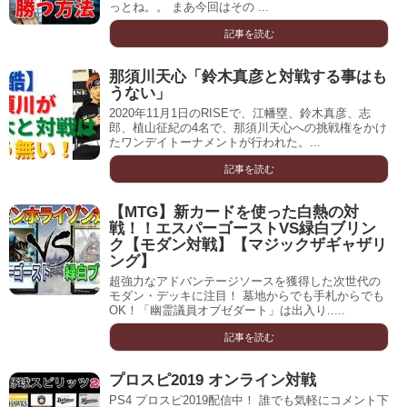
っとね。。 まあ今回はその ...
記事を読む
那須川天心「鈴木真彦と対戦する事はも
うない」
2020年11月1日のRISEで、江幡塁、鈴木真彦、志
郎、植山征紀の4名で、那須川天心への挑戦権をかけ
たワンデイトーナメントが行われた。...
記事を読む
【MTG】新カードを使った白熱の対
戦！！エスパーゴーストVS緑白ブリン
ク【モダン対戦】【マジックザギャザリ
ング】
超強力なアドバンテージソースを獲得した次世代の
モダン・デッキに注目！ 墓地からでも手札からでも
OK！「幽霊議員オブゼダート」は出入り.....
記事を読む
プロスピ2019 オンライン対戦
PS4 プロスピ2019配信中！ 誰でも気軽にコメント下