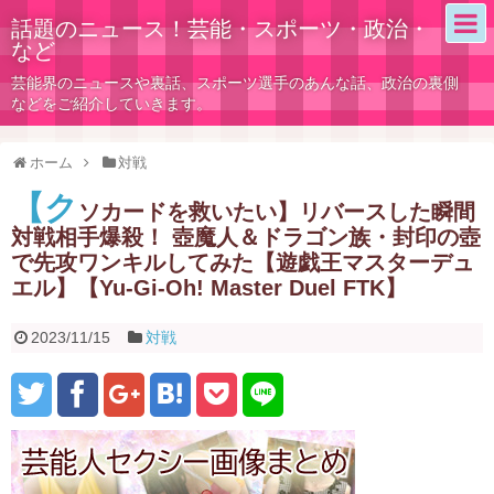
話題のニュース！芸能・スポーツ・政治・
など
芸能界のニュースや裏話、スポーツ選手のあんな話、政治の裏側
などをご紹介していきます。
ホーム
対戦
【ク
ソカードを救いたい】リバースした瞬間
対戦相手爆殺！ 壺魔人＆ドラゴン族・封印の壺
で先攻ワンキルしてみた【遊戯王マスターデュ
エル】【Yu-Gi-Oh! Master Duel FTK】
2023/11/15
対戦