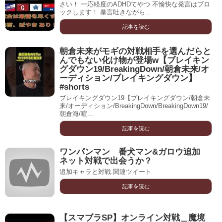
さい！ 一応軽度のADHDてやつ 不愉快な発言はブロ
ックします！ 暴言吐きながら...
記事を読む
朝倉未来がモギの対戦相手を選んだらと
んでもない化け物が登場w【ブレイキン
グダウン19/BreakingDown/朝倉未来/オ
ーディション/ブレイキングダウン】
#shorts
ブレイキングダウン19【ブレイキングダウン/朝倉未
来/オーディション/BreakingDown/BreakingDown19/
朝倉海/喧...
記事を読む
ワンパンマン 番犬マン&ガロウ追加
ネット対戦で出会うか？
追加キャラと対戦.関連ツイート
記事を読む
【スマブラSP】オンライン対戦＿魔境