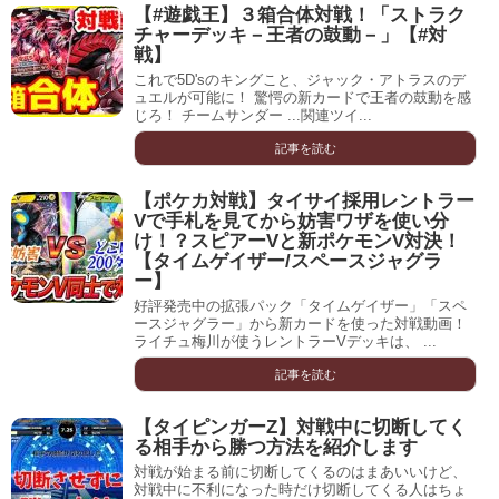
【#遊戯王】３箱合体対戦！「ストラク
チャーデッキ－王者の鼓動－」【#対
戦】
これで5D'sのキングこと、ジャック・アトラスのデ
ュエルが可能に！ 驚愕の新カードで王者の鼓動を感
じろ！ チームサンダー ...関連ツイ...
記事を読む
【ポケカ対戦】タイサイ採用レントラー
Vで手札を見てから妨害ワザを使い分
け！？スピアーVと新ポケモンV対決！
【タイムゲイザー/スペースジャグラ
ー】
好評発売中の拡張パック「タイムゲイザー」「スペ
ースジャグラー」から新カードを使った対戦動画！
ライチュ梅川が使うレントラーVデッキは、 ...
記事を読む
【タイピンガーZ】対戦中に切断してく
る相手から勝つ方法を紹介します
対戦が始まる前に切断してくるのはまあいいけど、
対戦中に不利になった時だけ切断してくる人はちょ