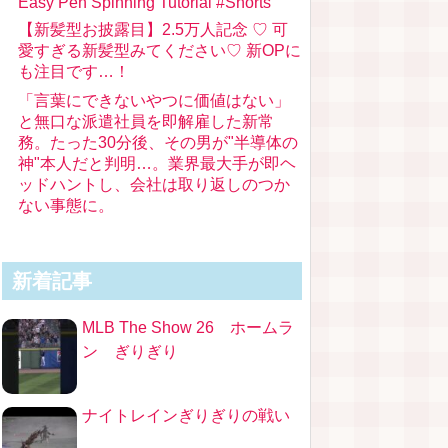
Easy Pen Spinning Tutorial #Shorts
【新髪型お披露目】2.5万人記念 ♡ 可
愛すぎる新髪型みてください♡ 新OPに
も注目です…！
「言葉にできないやつに価値はない」
と無口な派遣社員を即解雇した新常
務。たった30分後、その男が"半導体の
神"本人だと判明…。業界最大手が即ヘ
ッドハントし、会社は取り返しのつか
ない事態に。
新着記事
MLB The Show 26 ホームラ
ン ぎりぎり
ナイトレインぎりぎりの戦い