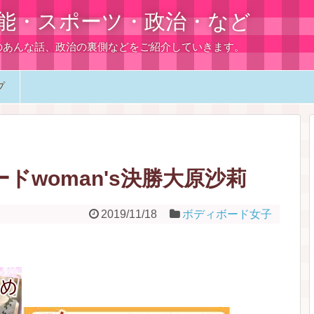
能・スポーツ・政治・など
のあんな話、政治の裏側などをご紹介していきます。
プ
ードwoman's決勝大原沙莉
2019/11/18
ボディボード女子