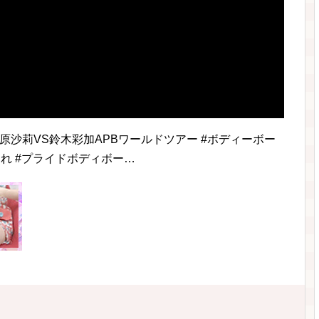
勝 大原沙莉VS鈴木彩加APBワールドツアー #ボディーボー
まれ #プライドボディボー…