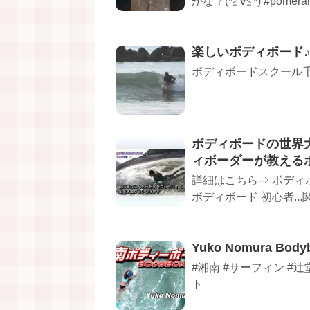
かな？(*≧∀≦*) #pomera
楽しいボディボード♪千葉
ボディボードスクール
ボディボードの世界
ィボーダーが教える
詳細はこちら⇒ ボディボ
ボディボード 初心者..
Yuko Nomura B
#湘南 #サーフィン #辻
ト