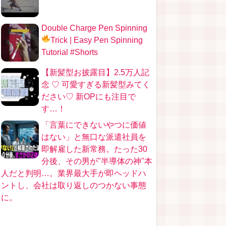
Double Charge Pen Spinning
Trick
| Easy Pen Spinning
Tutorial #Shorts
【新髪型お披露目】2.5万人記
念 ♡ 可愛すぎる新髪型みてく
ださい♡ 新OPにも注目で
す…！
「言葉にできないやつに価値
はない」と無口な派遣社員を
即解雇した新常務。たった30
分後、その男が"半導体の神"本
人だと判明…。業界最大手が即ヘッドハ
ントし、会社は取り返しのつかない事態
に。