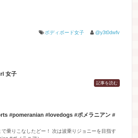
ボディボード女子
@y3t0dwfv
irl 女子
記事を読む
s #pomeranian #lovedogs #ポメラニアン #
まで乗りこなしたどー！ 次は波乗りジョニーを目指す