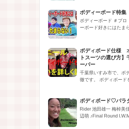
ボディーボート
ボディーボード ＃プロ
ーボード好きにはたまらな
ボディボード仕様 オ
トスーツの選び方】
ーバー
千葉県いすみ市で、ボ
徹です。 ボディボードを
ボディボード♡パラダイ
Rider 池田雄一 梅棹美
辺萌 ♪Final Round I.W.M