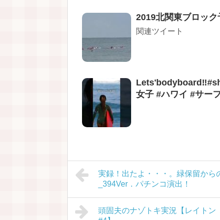
2019北関東ブロック
関連ツイート
Lets'bodyboard‼︎#
女子 #ハワイ #サ
実録！出たよ・・・。緑保留からの
_394Ver．パチンコ演出！
頭固夫のナゾトキ実況【レイトン 