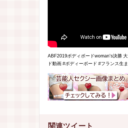
ABF2019ボディボードwoman’s決
ド動画 #ボディーボード #フランス生
関連ツイート