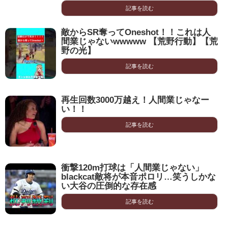
記事を読む
敵からSR奪ってOneshot！！これは人
間業じゃないwwwww 【荒野行動】【荒
野の光】
記事を読む
再生回数3000万越え！人間業じゃなー
い！！
記事を読む
衝撃120m打球は「人間業じゃない」
blackcat敵将が本音ポロリ…笑うしかな
い大谷の圧倒的な存在感
記事を読む