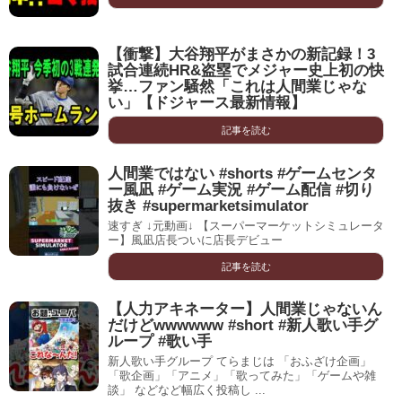
【衝撃】大谷翔平がまさかの新記録！3
試合連続HR&盗塁でメジャー史上初の快
挙…ファン騒然「これは人間業じゃな
い」【ドジャース最新情報】
記事を読む
人間業ではない #shorts #ゲームセンタ
ー風凪 #ゲーム実況 #ゲーム配信 #切り
抜き #supermarketsimulator
速すぎ ↓元動画↓ 【スーパーマーケットシミュレータ
ー】風凪店長ついに店長デビュー
記事を読む
【人力アキネーター】人間業じゃないん
だけどwwwwww #short #新人歌い手グ
ループ #歌い手
新人歌い手グループ てらまじは 「おふざけ企画」
「歌企画」「アニメ」「歌ってみた」「ゲームや雑
談」 などなど幅広く投稿し ...