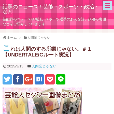
話題のニュース！芸能・スポーツ・政治・
など
芸能界のニュースや裏話、スポーツ選手のあんな話、政治の裏側
などをご紹介していきます。
ホーム
人間業じゃない
こ
れは人間のする所業じゃない。＃１
【UNDERTALE/Gルート実況】
2025/9/13
人間業じゃない