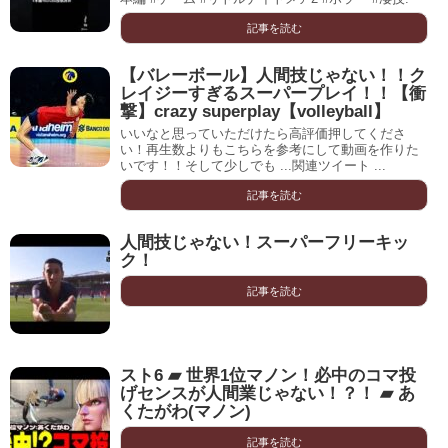
記事を読む
【バレーボール】人間技じゃない！！ク
レイジーすぎるスーパープレイ！！【衝
撃】crazy superplay【volleyball】
いいなと思っていただけたら高評価押してくださ
い！再生数よりもこちらを参考にして動画を作りた
いです！！そして少しでも ...関連ツイート ...
記事を読む
人間技じゃない！スーパーフリーキッ
ク！
記事を読む
スト6 ▰ 世界1位マノン！必中のコマ投
げセンスが人間業じゃない！？！ ▰ あ
くたがわ(マノン)
記事を読む