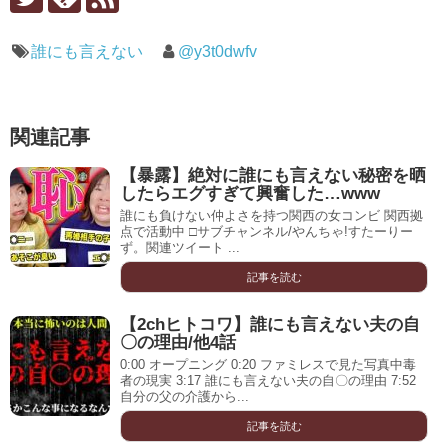
誰にも言えない
@y3t0dwfv
関連記事
【暴露】絶対に誰にも言えない秘密を晒
したらエグすぎて興奮した…www
誰にも負けない仲よさを持つ関西の女コンビ 関西拠
点で活動中 □サブチャンネル/やんちゃ!すたーりー
ず。関連ツイート ...
記事を読む
【2chヒトコワ】誰にも言えない夫の自
〇の理由/他4話
0:00 オープニング 0:20 ファミレスで見た写真中毒
者の現実 3:17 誰にも言えない夫の自〇の理由 7:52
自分の父の介護から...
記事を読む