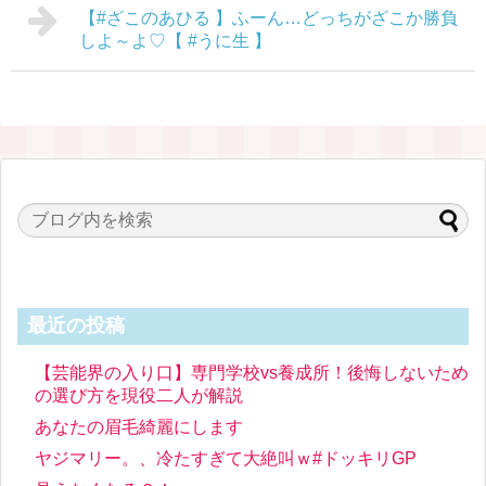
【#ざこのあひる 】ふーん…どっちがざこか勝負
しよ～よ♡【 #うに生 】
最近の投稿
【芸能界の入り口】専門学校vs養成所！後悔しないため
の選び方を現役二人が解説
あなたの眉毛綺麗にします
ヤジマリー。、冷たすぎて大絶叫ｗ#ドッキリGP