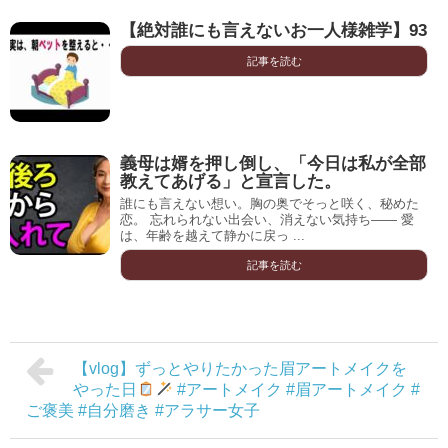
【絶対誰にも言えないお一人様雑学】93
記事を読む
義母は婿を押し倒し、「今日は私が全部
教えてあげる」と宣言した。
誰にも言えない想い。胸の奥でそっと咲く、秘めた
恋。 忘れられない出会い、消えない気持ち―― 愛
は、年齢を越えて静かに戻っ ...
記事を読む
【vlog】ずっとやりたかった眉アートメイクを
やった日
︎︎ #アートメイク #眉アートメイク #
ご褒美 #自分磨き #アラサー女子