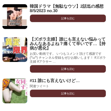
韓国ドラマ【無駄なウソ】2話迄の感想
8/5/2023 no.30
記事を読む
【ズボラ主婦】誰にも言えない悩みって
みんなあるよね？痛くて辛いです…【持
病が悪化】
お笑い動画です。 いつもコメント頂けて感謝です
(*'ω'*) チャンネル登録もぜひお願いします！ #ズボラ
主婦 #アラサー ...
記事を読む
#11 誰にも言えないけど…
関連ツイート
記事を読む