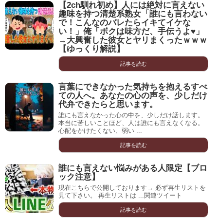
【2ch馴れ初め】人には絶対に言えない
趣味を持つ清楚系熟女「誰にも言わない
で！こんなのバレたらイキてイケな
い！」俺「ボクは味方だ、手伝うよ♥」
→大興奮した彼女とヤリまくったｗｗｗ
【ゆっくり解説】
記事を読む
言葉にできなかった気持ちを抱えるすべ
ての人へ。あなたの心の声を、少しだけ
代弁できたらと思います。
誰にも言えなかった心の中を、少しだけ話します。
本当に苦しいことほど、人は誰にも言えなくなる。
心配をかけたくない、弱い ...
記事を読む
誰にも言えない悩みがある人限定【ブロ
ック注意】
現在こちらで公開しております→ 必ず再生リストを
見て下さい。 再生リストは ...関連ツイート
記事を読む