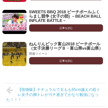
SWEETS BBQ 2018 ビーチボールふく
らまし競争 (女子の部) －BEACH BALL
INFLATE BATTLE－
記事を読む
ねんりんピック富山2018 ビーチボール
（女子決勝リーグＢ・富山県vs富山県）
関連ツイート
記事を読む
【怪物級】ナチュラルで太もも65cm越えの筋ト
レ女子の脚トレがガチ過ぎてかなり勉強になっ
た！！！