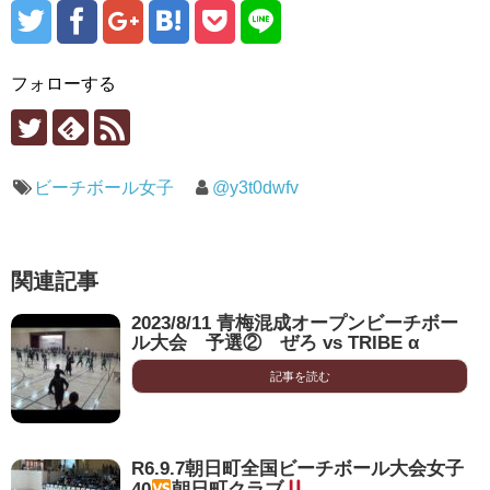
フォローする
ビーチボール女子
@y3t0dwfv
関連記事
2023/8/11 青梅混成オープンビーチボー
ル大会 予選② ぜろ vs TRIBE α
記事を読む
R6.9.7朝日町全国ビーチボール大会女子
40
朝日町クラブ