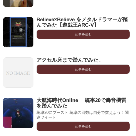
Believe×Believe をメタルドラマーが踏
んでみた【遊戯王ARC-V】
記事を読む
アクセル床まで踏んでみた。
記事を読む
大航海時代Online 統率20で轟音機雷
を踏んでみた
統率20にブースト 統率の回数は自分で数えよう！関
連ツイート
記事を読む