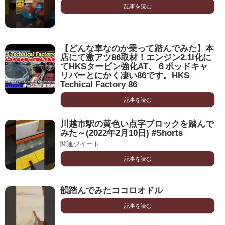
記事を読む
【どんな車なのか乗って踏んでみた】本
店にて激アツ86取材！エンジン2.1l化に
てHKSタービン強化AT、６ポッドキャ
リパーとにかく凄い86です。HKS
Techical Factory 86
記事を読む
川越市駅の黄色い点字ブロックを踏んで
みた～(2022年2月10日) #Shorts
関連ツイート
記事を読む
韻踏んでみたココロオドル
記事を読む