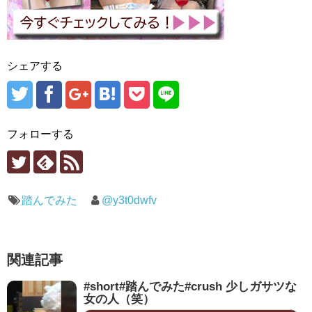
シェアする
フォローする
踏んでみた
@y3t0dwfv
関連記事
#short#踏んでみた#crush 少しガサツな
女の人（笑）