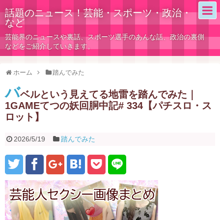
話題のニュース！芸能・スポーツ・政治・
など
芸能界のニュースや裏話、スポーツ選手のあんな話、政治の裏側
などをご紹介していきます。
ホーム
踏んでみた
バ
ベルという見えてる地雷を踏んでみた｜
1GAMEてつの妖回胴中記# 334【パチスロ・ス
ロット】
2026/5/19
踏んでみた