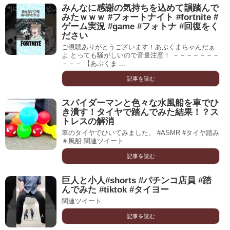
みんなに感謝の気持ちを込めて韻踏んで
みたｗｗｗ #フォートナイト #fortnite #
ゲーム実況 #game #フォトナ #回復をく
ださい
ご視聴ありがとうございます！あぶくまちゃんだぁ
よ とっても騒がしいので音量注意！ －－－－－－－
－－－ 【あぶくま ...
記事を読む
スパイダーマンと色々な水風船を車でひ
き潰す！タイヤで踏んでみた結果！？ス
トレスの解消
車のタイヤでひいてみました。 #ASMR #タイヤ踏み
＃風船.関連ツイート
記事を読む
巨人と小人#shorts #パチンコ店員 #踏
んでみた #tiktok #タイヨー
関連ツイート
記事を読む