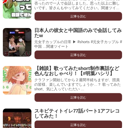
否ったので一人で会話しました。思った以上に難し
いです。皆さんもやってみてください。関連ツイ...
記事を読む
日本人の彼女と中国語のみで会話してみ
たw
元女子カップルの日常 ▶︎ #shorts #元女子カップル #
中国 ...関連ツイート
記事を読む
【雑談】歌ってみたshort制作裏話など
色んなおしゃべり！【#明葉ハシリ】
クラファン開始してから２週間半経ちますが、団員
の皆様、楽しんでいますでしょうか…？ 歌ってみた
short、気に入っていただい ...
記事を読む
スキビティトイレ77話パート1アフレコ
してみた！
記事を読む