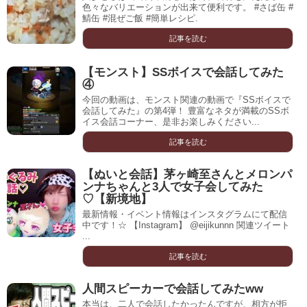
色々なバリエーションが出来て便利です。 #さば缶 #
鯖缶 #混ぜご飯 #簡単レシピ.
記事を読む
【モンスト】SSボイスで会話してみた
④
今回の動画は、モンスト関連の動画で『SSボイスで
会話してみた』の第4弾！ 豊富なネタが満載のSSボ
イス会話コーナー、是非お楽しみください...
記事を読む
【ぬいと会話】茅ヶ崎至さんとメロンパ
ンナちゃんと3人で女子会してみた
♡【新境地】
最新情報・イベント情報はインスタグラムにて配信
中です！☆ 【Instagram】 @eijikunnn 関連ツイート
...
記事を読む
人間スピーカーで会話してみたww
本当は、二人で会話したかったんですが、相方が拒