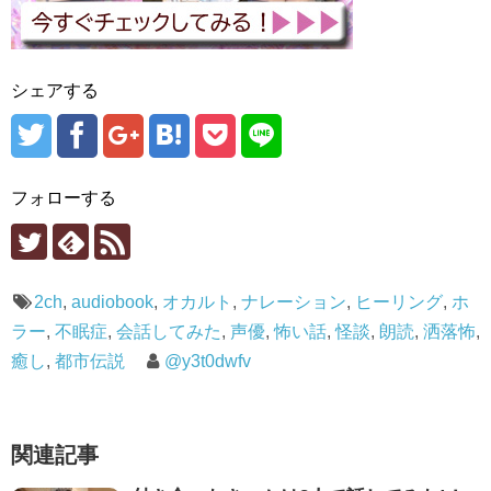
シェアする
フォローする
2ch
,
audiobook
,
オカルト
,
ナレーション
,
ヒーリング
,
ホ
ラー
,
不眠症
,
会話してみた
,
声優
,
怖い話
,
怪談
,
朗読
,
洒落怖
,
癒し
,
都市伝説
@y3t0dwfv
関連記事