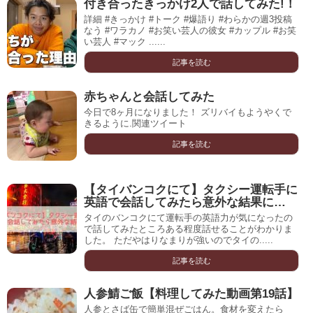
付き合ったきっかけ2人で話してみた!！
詳細 #きっかけ #トーク #爆語り #わらかの週3投稿
なう #ワラカノ #お笑い芸人の彼女 #カップル #お笑
い芸人 #マック ......
記事を読む
赤ちゃんと会話してみた
今日で8ヶ月になりました！ ズリバイもようやくで
きるように.関連ツイート
記事を読む
【タイバンコクにて】タクシー運転手に
英語で会話してみたら意外な結果に…
タイのバンコクにて運転手の英語力が気になったの
で話してみたところある程度話せることがわかりま
した。 ただやはりなまりが強いのでタイの.....
記事を読む
人参鯖ご飯【料理してみた動画第19話】
人参とさば缶で簡単混ぜごはん。食材を変えたら