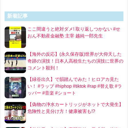
新着記事
ここ間違うと絶対ダメ! 取り返しつかない #せ
おん不動産金融塾 主宰 越純一郎先生
【海外の反応】(永久保存版)世界が大仰天した
奇跡の演技！日本人高校生たちの演技に世界の
コメント殺到！
【緑谷出久】で韻踏んでみた！ヒロアカ見た
い！ #ラップ #hiphop #tiktok #rap #替え歌 #ラ
ッパー #音楽 #ショート
【偽物の浄水カートリッジがネットで大発生】
危険性と見分け方！健康被害も!?