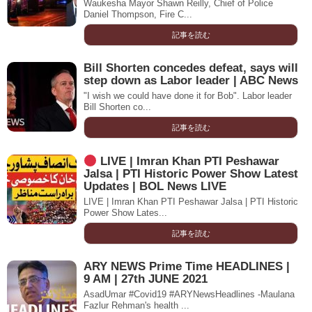
Waukesha Mayor Shawn Reilly, Chief of Police
Daniel Thompson, Fire C...
記事を読む
Bill Shorten concedes defeat, says will
step down as Labor leader | ABC News
"I wish we could have done it for Bob". Labor leader
Bill Shorten co...
記事を読む
LIVE | Imran Khan PTI Peshawar
Jalsa | PTI Historic Power Show Latest
Updates | BOL News LIVE
LIVE | Imran Khan PTI Peshawar Jalsa | PTI Historic
Power Show Lates...
記事を読む
ARY NEWS Prime Time HEADLINES |
9 AM | 27th JUNE 2021
AsadUmar #Covid19 #ARYNewsHeadlines -Maulana
Fazlur Rehman's health ...