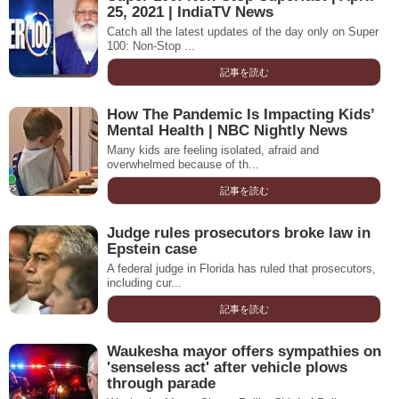
25, 2021 | IndiaTV News
Catch all the latest updates of the day only on Super
100: Non-Stop ...
記事を読む
How The Pandemic Is Impacting Kids’
Mental Health | NBC Nightly News
Many kids are feeling isolated, afraid and
overwhelmed because of th...
記事を読む
Judge rules prosecutors broke law in
Epstein case
A federal judge in Florida has ruled that prosecutors,
including cur...
記事を読む
Waukesha mayor offers sympathies on
'senseless act' after vehicle plows
through parade