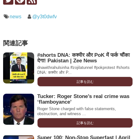
news
@y3t0dwfv
関連記事
#shorts DNA: कश्मीर और PoK में फर्क चौंका
देगा! Pakistan | Zee News
dnawithrahulsinha #zojilatunnel #pokprotest #shorts
DNA: कश्मीर और P...
記事を読む
Tucker: Roger Stone’s real crime was
‘flamboyance’
Roger Stone charged with false statements,
obstruction, and witness ...
記事を読む
Super 100: Non-Stop Superfast | April