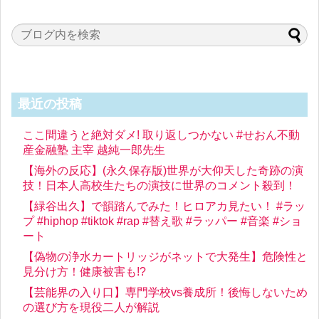
最近の投稿
ここ間違うと絶対ダメ! 取り返しつかない #せおん不動
産金融塾 主宰 越純一郎先生
【海外の反応】(永久保存版)世界が大仰天した奇跡の演
技！日本人高校生たちの演技に世界のコメント殺到！
【緑谷出久】で韻踏んでみた！ヒロアカ見たい！ #ラッ
プ #hiphop #tiktok #rap #替え歌 #ラッパー #音楽 #ショ
ート
【偽物の浄水カートリッジがネットで大発生】危険性と
見分け方！健康被害も!?
【芸能界の入り口】専門学校vs養成所！後悔しないため
の選び方を現役二人が解説