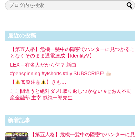
最近の投稿
【第五人格】危機一髪中の隠密でハンターに見つかるこ
となくそのまま通電達成【IdentityV】
LEX – 有名人だから何？ 新曲
#penspinning #ytshorts #diy SUBSCRIBE!
【
閲覧注意
】きも…
ここ間違うと絶対ダメ! 取り返しつかない #せおん不動
産金融塾 主宰 越純一郎先生
新着記事
【第五人格】危機一髪中の隠密でハンターに見