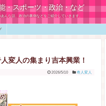
能・スポーツ・政治・など
のあんな話、政治の裏側などをご紹介していきます。
プ
るな奇人変人の集まり吉本興業！
2026/5/10
奇人変人