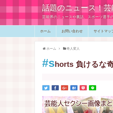
話題のニュース！芸
芸能界のニュースや裏話、スポーツ選手
ホーム
お問い合わせ
サイトマッ
ホーム
奇人変人
#s
horts 負け