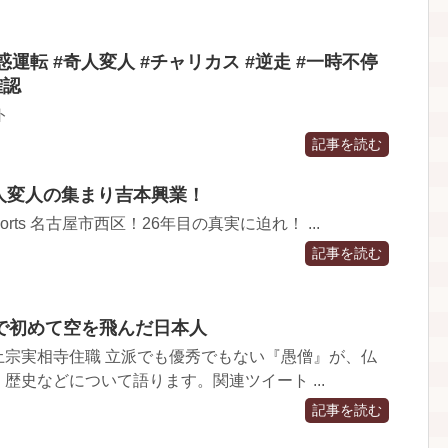
 #迷惑運転 #奇人変人 #チャリカス #逆走 #一時不停
確認
ト
記事を読む
な奇人変人の集まり吉本興業！
orts 名古屋市西区！26年目の真実に迫れ！ ...
記事を読む
で初めて空を飛んだ日本人
土宗実相寺住職 立派でも優秀でもない『愚僧』が、仏
歴史などについて語ります。関連ツイート ...
記事を読む