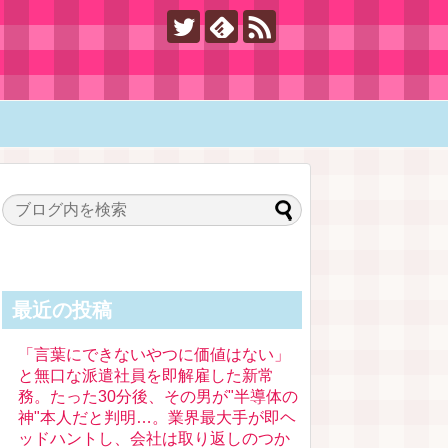
最近の投稿
「言葉にできないやつに価値はない」
と無口な派遣社員を即解雇した新常
務。たった30分後、その男が"半導体の
神"本人だと判明…。業界最大手が即ヘ
ッドハントし、会社は取り返しのつか