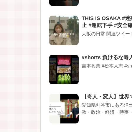
THIS IS OSAKA
止 #運転下手 #安全
大阪の日常.関連ツイー
#shorts 負ける
吉本興業 #松本人志 #sh
【奇人・変人】世界
愛知県刈谷市にある浄
教・政治・経済・時事・