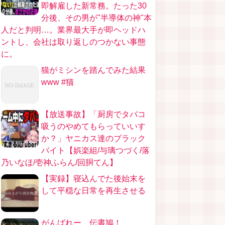
即解雇した新常務。たった30
分後、その男が"半導体の神"本
人だと判明…。業界最大手が即ヘッドハ
ントし、会社は取り返しのつかない事態
に。
猫がミシンを踏んでみた結果
www #猫
【放送事故】「厨房でタバコ
吸うのやめてもらっていいす
か？」ヤニカス達のブラック
バイト【娯楽組/与璃つづく/落
乃いなほ/壱神ふらん/回胴てん】
【実録】寝込んでた後始末を
して平穏な日常を再生させる
がんばれー、伝書鳩！