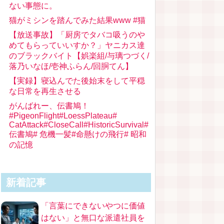
ない事態に。
猫がミシンを踏んでみた結果www #猫
【放送事故】「厨房でタバコ吸うのや
めてもらっていいすか？」ヤニカス達
のブラックバイト【娯楽組/与璃つづく/
落乃いなほ/壱神ふらん/回胴てん】
【実録】寝込んでた後始末をして平穏
な日常を再生させる
がんばれー、伝書鳩！
#PigeonFlight#LoessPlateau#
CatAttack#CloseCall#HistoricSurvival#
伝書鳩# 危機一髪#命懸けの飛行# 昭和
の記憶
新着記事
「言葉にできないやつに価値
はない」と無口な派遣社員を