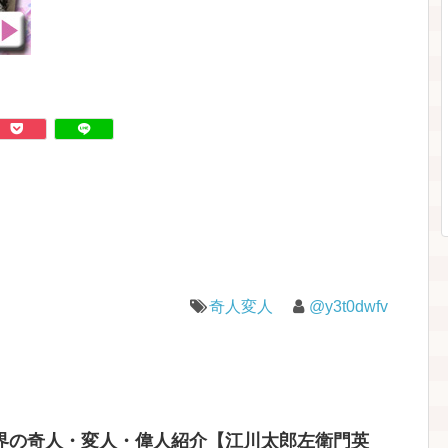
奇人変人
@y3t0dwfv
界の奇人・変人・偉人紹介【江川太郎左衛門英