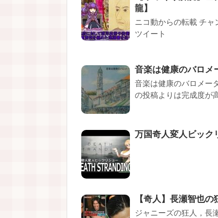
龍】
ニコ動からの転載 チャ
ツイート
音楽は健康のバロメ
音楽は健康のバロメータ
の投稿よりは完成度が高
万国奇人変人ビックリシ
【奇人】長瀬智也の
ジャニーズの狂人，長