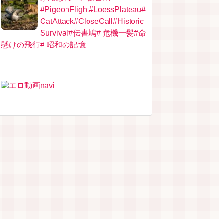
#PigeonFlight#LoessPlateau#
CatAttack#CloseCall#Historic
Survival#伝書鳩# 危機一髪#命
懸けの飛行# 昭和の記憶