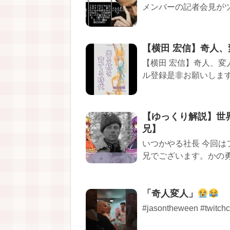
メンバーの記者会見がツボです S
【横田 宏信】奇人
【横田 宏信】奇人、変
ル登録是非お願いします♪
【ゆっくり解説】世
兄】
いつかやる社長 今回
兄でございます。かの勇
「奇人変人」
#jasontheween #twitchcl