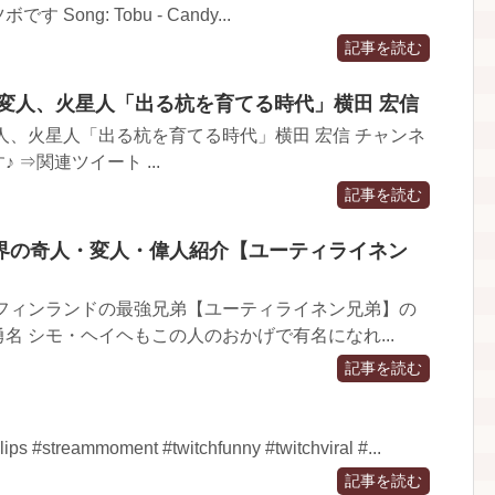
ong: Tobu - Candy...
記事を読む
、変人、火星人「出る杭を育てる時代」横田 宏信
人、火星人「出る杭を育てる時代」横田 宏信 チャンネ
 ⇒関連ツイート ...
記事を読む
界の奇人・変人・偉人紹介【ユーティライネン
はフィンランドの最強兄弟【ユーティライネン兄弟】の
名 シモ・ヘイヘもこの人のおかげで有名になれ...
記事を読む
ips #streammoment #twitchfunny #twitchviral #...
記事を読む