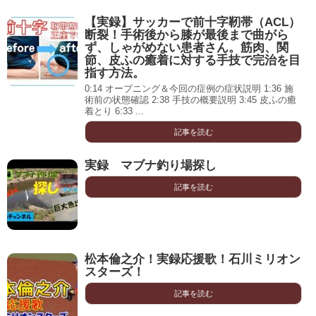
【実録】サッカーで前十字靭帯（ACL）
断裂！手術後から膝が最後まで曲がら
ず、しゃがめない患者さん。筋肉、関
節、皮ふの癒着に対する手技で完治を目
指す方法。
0:14 オープニング＆今回の症例の症状説明 1:36 施
術前の状態確認 2:38 手技の概要説明 3:45 皮ふの癒
着とり 6:33 ...
記事を読む
実録 マブナ釣り場探し
記事を読む
松本倫之介！実録応援歌！石川ミリオン
スターズ！
記事を読む