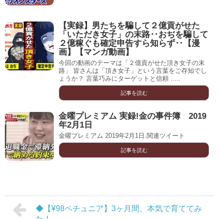
【実録】男たちを騙して２億貢がせた
「いただき女子」の末路‥おぢを騙して
２億稼ぐも確定申告すら知らず‥【漫
画】【マンガ動画】
今回の動画のテーマは「２億貢がせた頂き女子の末
路」 皆さんは「頂き女子」という言葉をご存知でし
ょうか？ 言葉巧みにターゲットと信頼 .....
記事を読む
金曜プレミアム 実録!金の事件簿 2019
年2月1日
金曜プレミアム 2019年2月1日.関連ツイート
記事を読む
◆【¥98ペチュニア】3ヶ月間、本気で育ててみ
た！