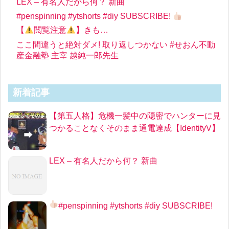
LEX – 有名人だから何？ 新曲
#penspinning #ytshorts #diy SUBSCRIBE!
【
閲覧注意
】きも…
ここ間違うと絶対ダメ! 取り返しつかない #せおん不動
産金融塾 主宰 越純一郎先生
新着記事
【第五人格】危機一髪中の隠密でハンターに見
つかることなくそのまま通電達成【IdentityV】
LEX – 有名人だから何？ 新曲
#penspinning #ytshorts #diy SUBSCRIBE!