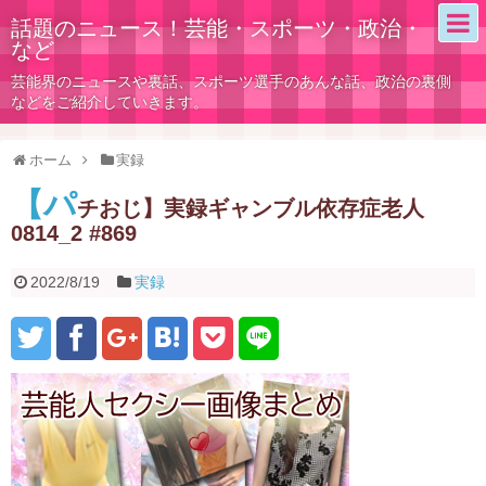
話題のニュース！芸能・スポーツ・政治・
など
芸能界のニュースや裏話、スポーツ選手のあんな話、政治の裏側
などをご紹介していきます。
ホーム
実録
【パ
チおじ】実録ギャンブル依存症老人
0814_2 #869
2022/8/19
実録