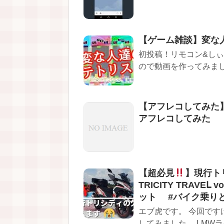
【ゲーム雑談】変な
初投稿！リモコン&しぃ
ので動画を作ってみまし
【アフレコしてみた】
アフレコしてみた
【超必見
】現行ト
TRICITY TRAVE
ット #バイク乗り
エブ虎です。 今回です
してみました。 LMWライ