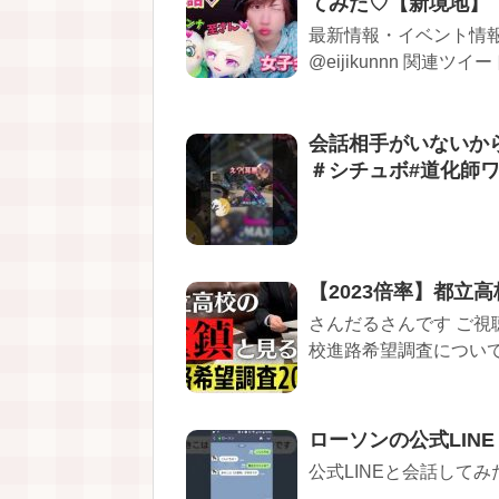
てみた♡【新境地】
最新情報・イベント情報は
@eijikunnn 関連ツイート 
会話相手がいないから
＃シチュボ#道化師ワイ
【2023倍率】都立
さんだるさんです ご視
校進路希望調査について
ローソンの公式LIN
公式LINEと会話して