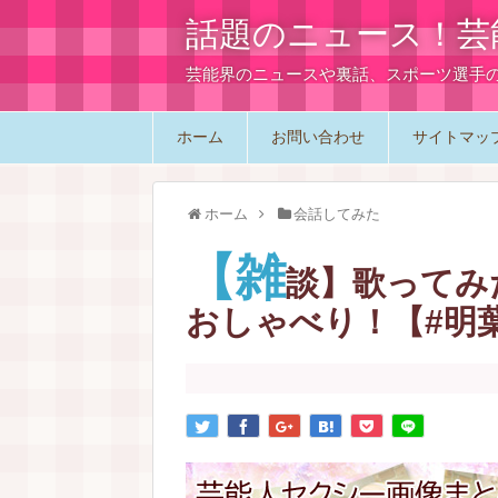
話題のニュース！芸
芸能界のニュースや裏話、スポーツ選手
ホーム
お問い合わせ
サイトマッ
ホーム
会話してみた
【雑
談】歌ってみた
おしゃべり！【#明