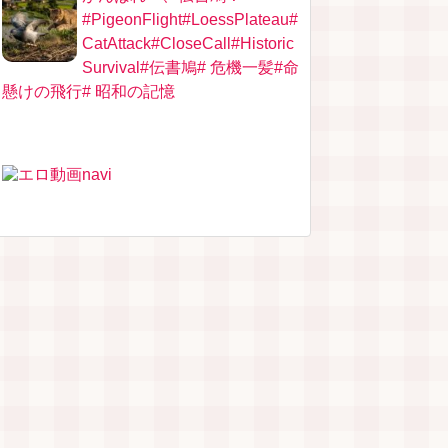
#PigeonFlight#LoessPlateau#
CatAttack#CloseCall#Historic
Survival#伝書鳩# 危機一髪#命
懸けの飛行# 昭和の記憶