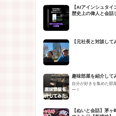
【AIアインシュタインさ
歴史上の偉人と会
【元社長と対談してみ
趣味部屋を紹介して
自分が好きを集めた部
ー！
【ぬいと会話】茅ヶ