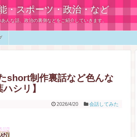
能・スポーツ・政治・など
のあんな話、政治の裏側などをご紹介していきます。
プ
short制作裏話など色んな
葉ハシリ】
2026/4/20
会話してみた