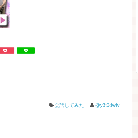
会話してみた
@y3t0dwfv