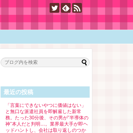
最近の投稿
「言葉にできないやつに価値はない」
と無口な派遣社員を即解雇した新常
務。たった30分後、その男が"半導体の
神"本人だと判明…。業界最大手が即ヘ
ッドハントし、会社は取り返しのつか