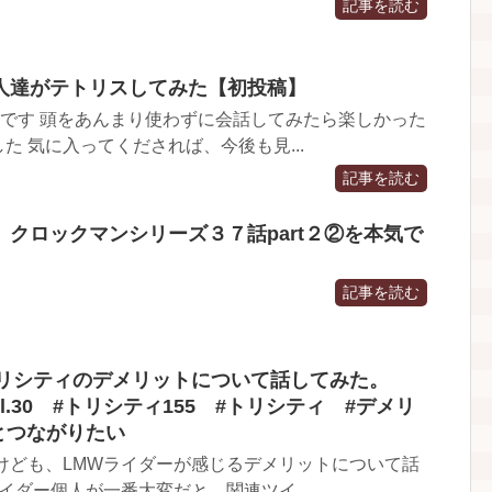
記事を読む
人達がテトリスしてみた【初投稿】
です 頭をあんまり使わずに会話してみたら楽しかった
た 気に入ってくだされば、今後も見...
記事を読む
クロックマンシリーズ３７話part２②を本気で
記事を読む
リシティのデメリットについて話してみた。
Ⅼ vol.30 #トリシティ155 #トリシティ #デメリ
とつながりたい
けども、LMWライダーが感じるデメリットについて話
ダー個人が一番大変だと ...関連ツイ...