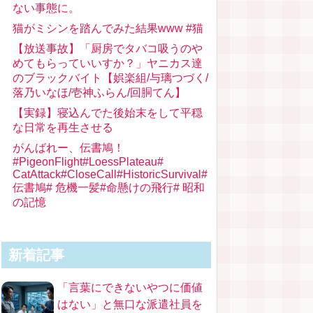
ない事態に。
猫がミシンを踏んでみた結果www #猫
【放送事故】「厨房でタバコ吸うのや
めてもらっていいすか？」ヤニカス達
のブラックバイト【娯楽組/与璃つづく/
落乃いなほ/壱神ふらん/回胴てん】
【実録】寝込んでた後始末をして平穏
な日常を再生させる
がんばれー、伝書鳩！
#PigeonFlight#LoessPlateau#
CatAttack#CloseCall#HistoricSurvival#
伝書鳩# 危機一髪#命懸けの飛行# 昭和
の記憶
新着記事
「言葉にできないやつに価値
はない」と無口な派遣社員を