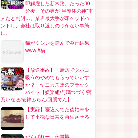
即解雇した新常務。たった30
分後、その男が"半導体の神"本
人だと判明…。業界最大手が即ヘッドハ
ントし、会社は取り返しのつかない事態
に。
猫がミシンを踏んでみた結果
www #猫
【放送事故】「厨房でタバコ
吸うのやめてもらっていいす
か？」ヤニカス達のブラック
バイト【娯楽組/与璃つづく/落
乃いなほ/壱神ふらん/回胴てん】
【実録】寝込んでた後始末を
して平穏な日常を再生させる
がんばれー、伝書鳩！