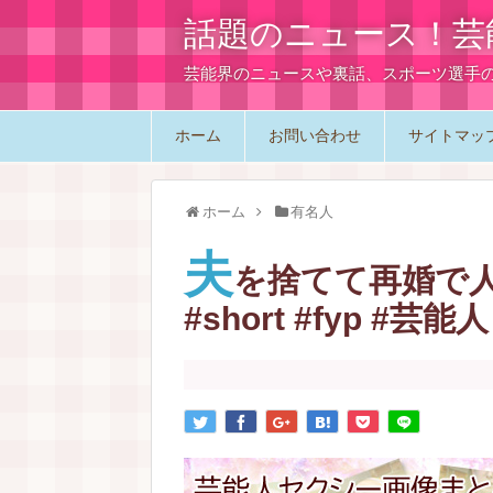
話題のニュース！芸
芸能界のニュースや裏話、スポーツ選手
ホーム
お問い合わせ
サイトマッ
ホーム
有名人
夫
を捨てて再婚で
#short #fyp #芸能人