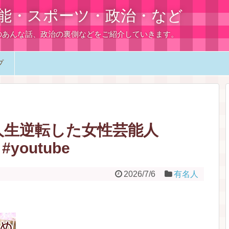
能・スポーツ・政治・など
のあんな話、政治の裏側などをご紹介していきます。
プ
人生逆転した女性芸能人
 #youtube
2026/7/6
有名人