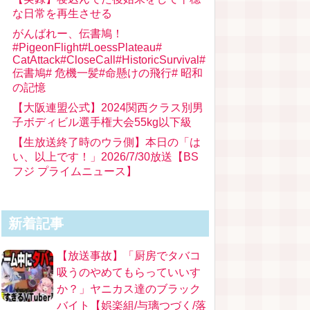
な日常を再生させる
がんばれー、伝書鳩！
#PigeonFlight#LoessPlateau#
CatAttack#CloseCall#HistoricSurvival#
伝書鳩# 危機一髪#命懸けの飛行# 昭和
の記憶
【大阪連盟公式】2024関西クラス別男
子ボディビル選手権大会55kg以下級
【生放送終了時のウラ側】本日の「は
い、以上です！」2026/7/30放送【BS
フジ プライムニュース】
新着記事
【放送事故】「厨房でタバコ
吸うのやめてもらっていいす
か？」ヤニカス達のブラック
バイト【娯楽組/与璃つづく/落