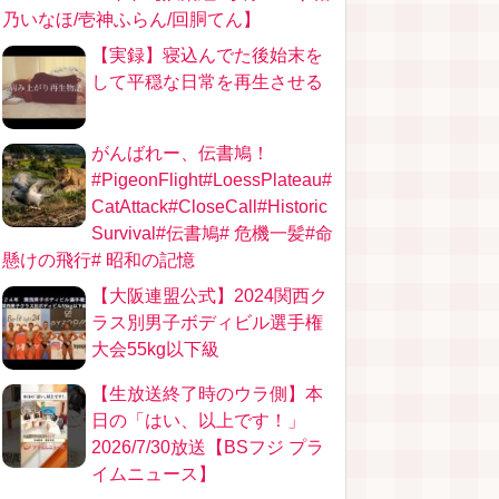
乃いなほ/壱神ふらん/回胴てん】
【実録】寝込んでた後始末を
して平穏な日常を再生させる
がんばれー、伝書鳩！
#PigeonFlight#LoessPlateau#
CatAttack#CloseCall#Historic
Survival#伝書鳩# 危機一髪#命
懸けの飛行# 昭和の記憶
【大阪連盟公式】2024関西ク
ラス別男子ボディビル選手権
大会55kg以下級
【生放送終了時のウラ側】本
日の「はい、以上です！」
2026/7/30放送【BSフジ プラ
イムニュース】