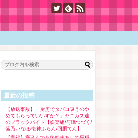
最近の投稿
【放送事故】「厨房でタバコ吸うのや
めてもらっていいすか？」ヤニカス達
のブラックバイト【娯楽組/与璃つづく/
落乃いなほ/壱神ふらん/回胴てん】
【実録】寝込んでた後始末をして平穏