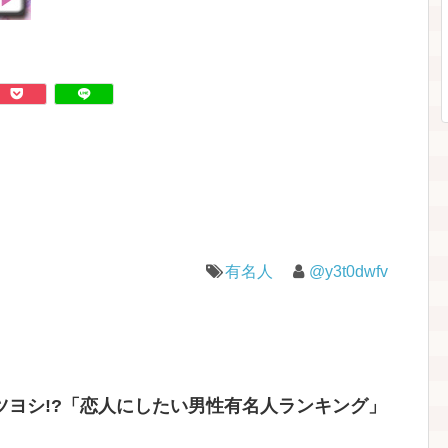
有名人
@y3t0dwfv
ツヨシ!?「恋人にしたい男性有名人ランキング」