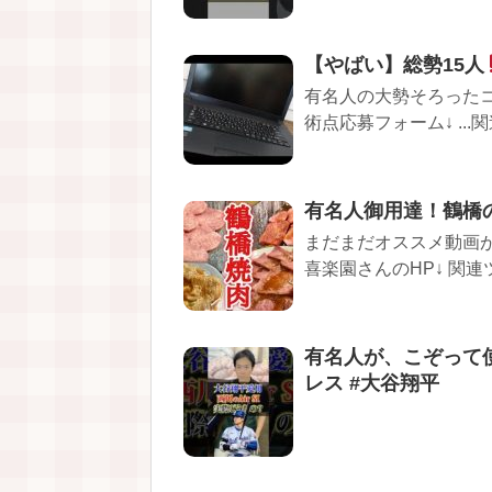
【やばい】総勢15人
有名人の大勢そろったコ
術点応募フォーム↓ ...関
有名人御用達！鶴橋
まだまだオススメ動画がい
喜楽園さんのHP↓ 関連ツイ
有名人が、こぞって使う
レス #大谷翔平