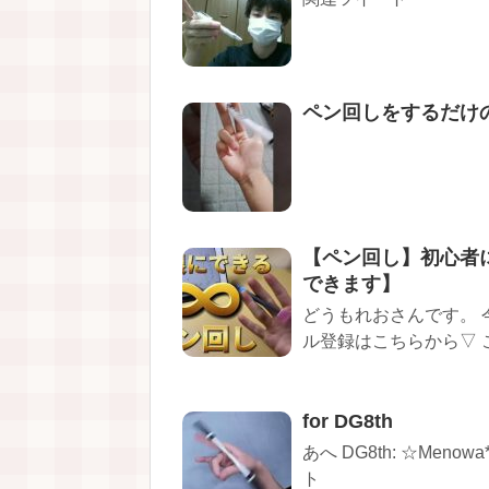
ペン回しをするだけの
【ペン回し】初心者
できます】
どうもれおさんです。 
ル登録はこちらから▽ この 
for DG8th
あへ DG8th: ☆Meno
ト