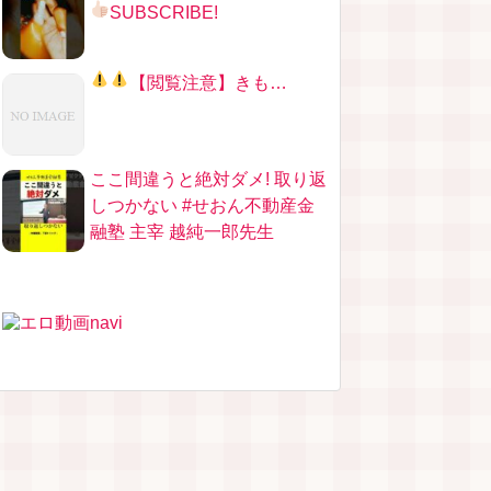
SUBSCRIBE!
【
閲覧注意
】きも…
ここ間違うと絶対ダメ! 取り返
しつかない #せおん不動産金
融塾 主宰 越純一郎先生