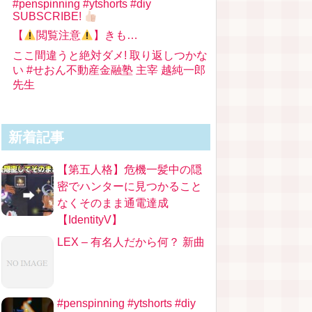
#penspinning #ytshorts #diy
SUBSCRIBE!
【
閲覧注意
】きも…
ここ間違うと絶対ダメ! 取り返しつかな
い #せおん不動産金融塾 主宰 越純一郎
先生
新着記事
【第五人格】危機一髪中の隠
密でハンターに見つかること
なくそのまま通電達成
【IdentityV】
LEX – 有名人だから何？ 新曲
#penspinning #ytshorts #diy