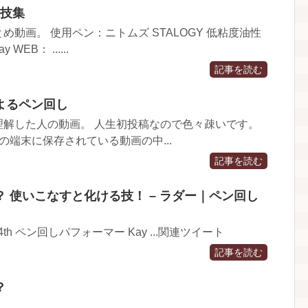
の技集
動画。 使用ペン：ニトムズ STALOGY 低粘度油性
 WEB： ......
記事を読む
よるペン回し
理解した人の動画。 人生初投稿なので色々疎いです。
僕の端末に保存されている動画の中...
記事を読む
 使いこなすと化ける技！ – ラダー｜ペン回し
En 4th ペン回しパフォーマー Kay ...関連ツイート
記事を読む
？