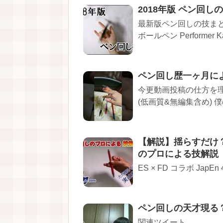
2018年版 ペン回し
最新版ペン回しの技まとめ
ボールペン Performer Kay
ペン回し歴一ヶ月に
今更動画投稿の仕方を
(低画質&無編集含め) 
【解説】揺らすだけ？
のプロによる技解説
ES × FD コラボ Jap
ペン回しの天才現る
関連ツイート