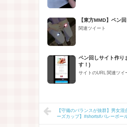
【東方MMD】ペン回し！[T
関連ツイート
ペン回しサイト作りま
す！)
サイトのURL 関連ツイ
【守備のバランスが抜群】男女混
ーズカップ】#shorts#バレーボ