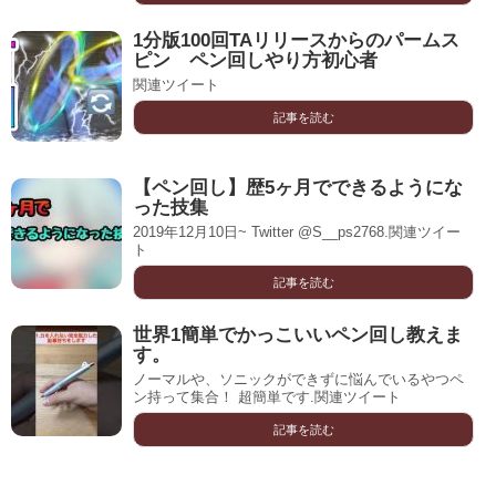
1分版100回TAリリースからのパームス
ピン ペン回しやり方初心者
関連ツイート
記事を読む
【ペン回し】歴5ヶ月でできるようにな
った技集
2019年12月10日~ Twitter @S__ps2768.関連ツイー
ト
記事を読む
世界1簡単でかっこいいペン回し教えま
す。
ノーマルや、ソニックができずに悩んでいるやつペ
ン持って集合！ 超簡単です.関連ツイート
記事を読む