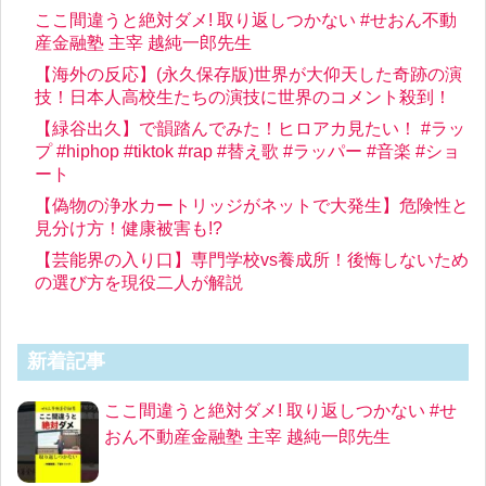
ここ間違うと絶対ダメ! 取り返しつかない #せおん不動
産金融塾 主宰 越純一郎先生
【海外の反応】(永久保存版)世界が大仰天した奇跡の演
技！日本人高校生たちの演技に世界のコメント殺到！
【緑谷出久】で韻踏んでみた！ヒロアカ見たい！ #ラッ
プ #hiphop #tiktok #rap #替え歌 #ラッパー #音楽 #ショ
ート
【偽物の浄水カートリッジがネットで大発生】危険性と
見分け方！健康被害も!?
【芸能界の入り口】専門学校vs養成所！後悔しないため
の選び方を現役二人が解説
新着記事
ここ間違うと絶対ダメ! 取り返しつかない #せ
おん不動産金融塾 主宰 越純一郎先生