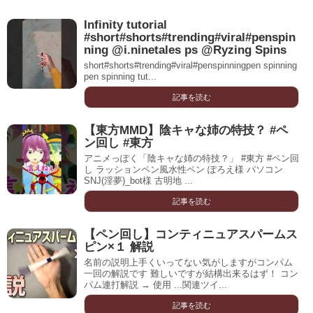
Infinity tutorial
#short#shorts#trending#viral#penspin
ning @i.ninetales ps @Ryzing Spins
short#shorts#trending#viral#penspinningpen spinning
pen spinning tut...
記事を読む
【東方MMD】陰キャな姉の特技？ #ペ
ン回し #東方
アニメっぽく「陰キャな姉の特技？」 #東方 #ペン回
し ラッションペン風水性ペン ぽろえ様 パソコン
SNJ(淫夢)_bot様 古明地 ...
記事を読む
【ペン回し】コンティニュアスパームス
ピン×１ 解説
名前の説明上手くいってない気がしますがコンパム
一回の解説です 難しいですが結構出来るはず！ コン
パム連打解説 → 使用 ...関連ツイ...
記事を読む