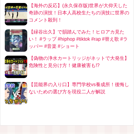
【海外の反応】(永久保存版)世界が大仰天した
奇跡の演技！日本人高校生たちの演技に世界の
コメント殺到！
【緑谷出久】で韻踏んでみた！ヒロアカ見た
い！ #ラップ #hiphop #tiktok #rap #替え歌 #ラ
ッパー #音楽 #ショート
【偽物の浄水カートリッジがネットで大発生】
危険性と見分け方！健康被害も!?
【芸能界の入り口】専門学校vs養成所！後悔し
ないための選び方を現役二人が解説