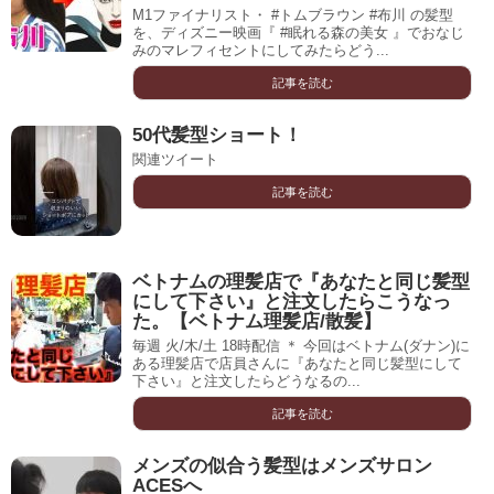
M1ファイナリスト・ #トムブラウン #布川 の髪型
を、ディズニー映画『 #眠れる森の美女 』でおなじ
みのマレフィセントにしてみたらどう...
記事を読む
50代髪型ショート！
関連ツイート
記事を読む
ベトナムの理髪店で『あなたと同じ髪型
にして下さい』と注文したらこうなっ
た。【ベトナム理髪店/散髪】
毎週 火/木/土 18時配信 ＊ 今回はベトナム(ダナン)に
ある理髪店で店員さんに『あなたと同じ髪型にして
下さい』と注文したらどうなるの...
記事を読む
メンズの似合う髪型はメンズサロン
ACESへ