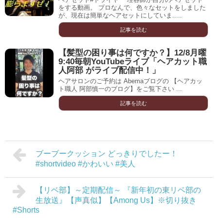
をする動画。 プロなんで、色々なセットをしました
が、現在は簡単なヘアセットにしていま.....
記事を読む
【髪型の困り事は何ですか？】12/8月曜
9:40毎朝YouTubeライブ「ヘアカット職
人阿部 がライブ配信中！」
ヘアサロンのご予約は Abemaブログの 【ヘアカッ
ト職人 阿部慎一のブログ】をご覧下さい ...
記事を読む
ブーブークッション どっきりでしたー！
#shortvideo #かわいい #美人
【リベ部】～定期配信～ 『新年初の東リベ部の
生放送』【声真似】【Among Us】※切り抜き
#Shorts