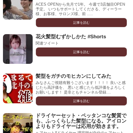
ACES OPENから先月で1年。 今週で3店舗目OPEN
予定。 いつもサポートしてくださる、ディーラー
様、お客様、サロンズ様、前 .....
記事を読む
花火髪型むずかしかた #Shorts
関連ツイート
記事を読む
髪型をガチのモヒカンにしてみた
みなさんご視聴有難うございます！！！！ 良いと感
じたら高評価を、 悪いと感じたら低評価をよろしく
お願いします！ 是非ともチャンネル登録....
記事を読む
ドライヤーセット・ペッタンコな髪質で
も、ふっくらした髪型になる。アイロン
よりもドライヤーは応用が効きます。
ヘアセット#ドライヤー 理容師が自分のヘアセット