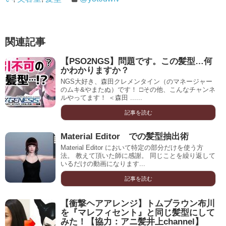
関連記事
【PSO2NGS】問題です。この髪型…何
かわかりますか？
NGS大好き、森田クレメンタイン（のマネージャー
のムキ&やまたぬ）です！ □その他、こんなチャンネ
ルやってます！ ＜森田 ......
記事を読む
Material Editor での髪型抽出術
Material Editor において特定の部分だけを使う方
法。 教えて頂いた師に感謝。 同じことを繰り返して
いるだけの動画になります...
記事を読む
【衝撃ヘアアレンジ】トムブラウン布川
を『マレフィセント』と同じ髪型にして
みた！【協力：アニ髪井上channel】