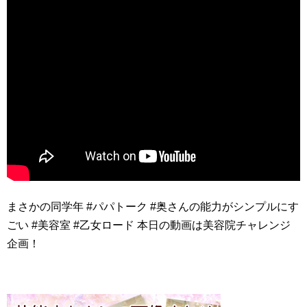
まさかの同学年 #パパトーク #奥さんの能力がシンプルにす
ごい #美容室 #乙女ロード 本日の動画は美容院チャレンジ
企画！