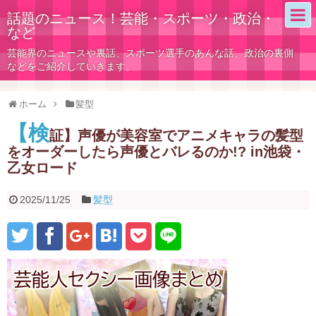
話題のニュース！芸能・スポーツ・政治・
など
芸能界のニュースや裏話、スポーツ選手のあんな話、政治の裏側
などをご紹介していきます。
ホーム
髪型
【検
証】声優が美容室でアニメキャラの髪型
をオーダーしたら声優とバレるのか!? in池袋・
乙女ロード
2025/11/25
髪型