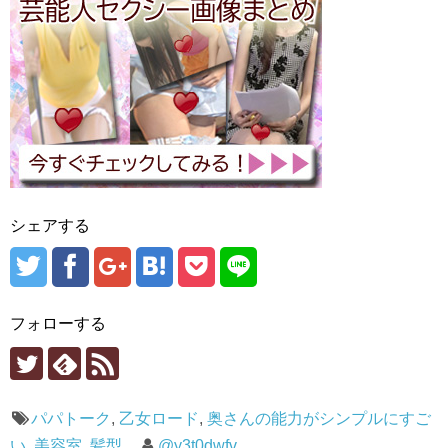
シェアする
フォローする
パパトーク
,
乙女ロード
,
奥さんの能力がシンプルにすご
い
,
美容室
,
髪型
@y3t0dwfv