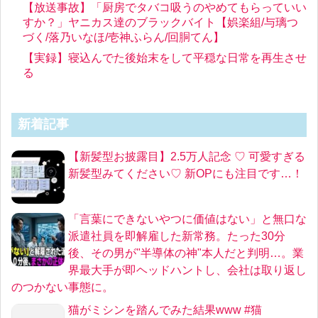
【放送事故】「厨房でタバコ吸うのやめてもらっていい
すか？」ヤニカス達のブラックバイト【娯楽組/与璃つ
づく/落乃いなほ/壱神ふらん/回胴てん】
【実録】寝込んでた後始末をして平穏な日常を再生させ
る
新着記事
【新髪型お披露目】2.5万人記念 ♡ 可愛すぎる
新髪型みてください♡ 新OPにも注目です…！
「言葉にできないやつに価値はない」と無口な
派遣社員を即解雇した新常務。たった30分
後、その男が"半導体の神"本人だと判明…。業
界最大手が即ヘッドハントし、会社は取り返し
のつかない事態に。
猫がミシンを踏んでみた結果www #猫