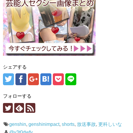
シェアする
フォローする
genshin
,
genshinimpact
,
shorts
,
放送事故
,
更科しいな
@y3t0dwfv