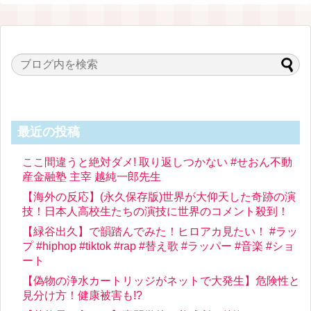
最近の投稿
ここ間違うと絶対ダメ! 取り返しつかない #せおん不動
産金融塾 主宰 越純一郎先生
【海外の反応】(永久保存版)世界が大仰天した奇跡の演
技！日本人高校生たちの演技に世界のコメント殺到！
【緑谷出久】で韻踏んでみた！ヒロアカ見たい！ #ラッ
プ #hiphop #tiktok #rap #替え歌 #ラッパー #音楽 #ショ
ート
【偽物の浄水カートリッジがネットで大発生】危険性と
見分け方！健康被害も!?