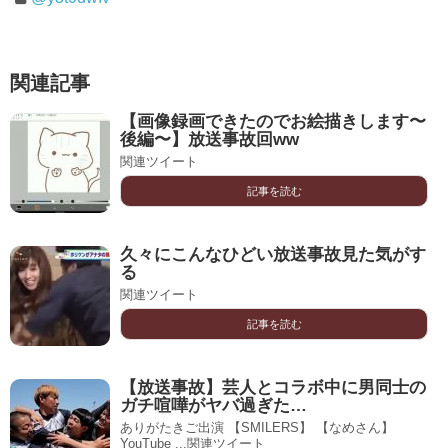
関連記事
【画像録画できたのでお絵描きします〜
後編〜】放送事故回ww
関連ツイート
記事を読む
久々にこんなひどい放送事故見た気がす
る
関連ツイート
記事を読む
【放送事故】芸人とコラボ中に男同士の
ガチ喧嘩がヤバ過ぎた…
ありがたきご出演 【SMILERS】 【なめさん】
YouTube ...関連ツイート