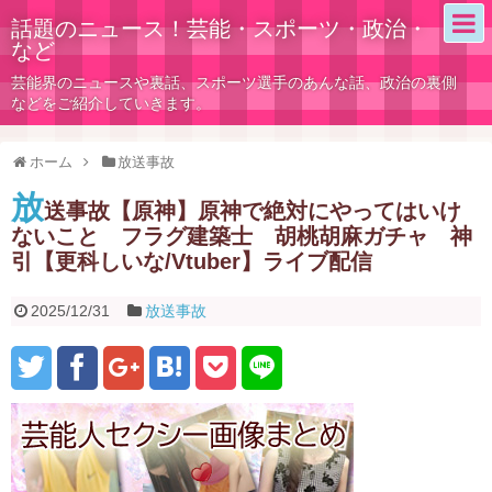
話題のニュース！芸能・スポーツ・政治・
など
芸能界のニュースや裏話、スポーツ選手のあんな話、政治の裏側
などをご紹介していきます。
ホーム
放送事故
放
送事故【原神】原神で絶対にやってはいけ
ないこと フラグ建築士 胡桃胡麻ガチャ 神
引【更科しいな/Vtuber】ライブ配信
2025/12/31
放送事故