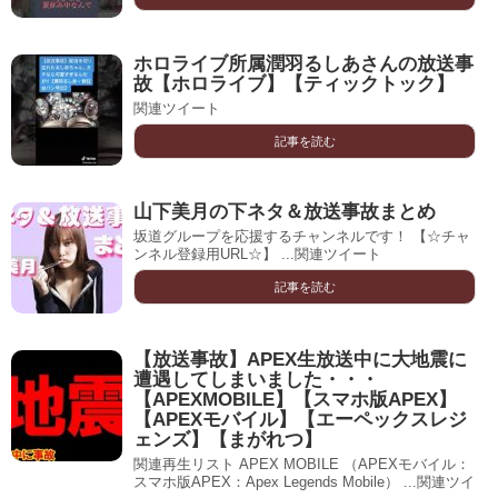
ホロライブ所属潤羽るしあさんの放送事
故【ホロライブ】【ティックトック】
関連ツイート
記事を読む
山下美月の下ネタ＆放送事故まとめ
坂道グループを応援するチャンネルです！ 【☆チャ
ンネル登録用URL☆】 ...関連ツイート
記事を読む
【放送事故】APEX生放送中に大地震に
遭遇してしまいました・・・
【APEXMOBILE】【スマホ版APEX】
【APEXモバイル】【エーペックスレジ
ェンズ】【まがれつ】
関連再生リスト APEX MOBILE （APEXモバイル：
スマホ版APEX：Apex Legends Mobile） ...関連ツイ