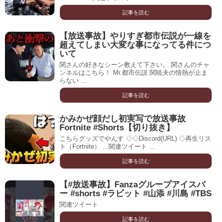
記事を読む
【放送事故】やりすぎ都市伝説が一線を
超えてしまい大変な事になってる件につ
いて
関さんの好きなシーン教えて下さい。 関さんのチャ
ンネルはこちら！ Mr.都市伝説 関暁夫の情熱が止ま
らない ...
記事を読む
かみかぜ顔だし初実写で放送事故
Fortnite #Shorts【切り抜き】
こちらグッズでやんす ◇◇Discord(URL) ◇再生リス
ト（Fortnite） ...関連ツイート ...
記事を読む
【#放送事故】Fanzaグループアイスバ
ー #shorts #ラビット #山添 #川島 #TBS
関連ツイート
記事を読む