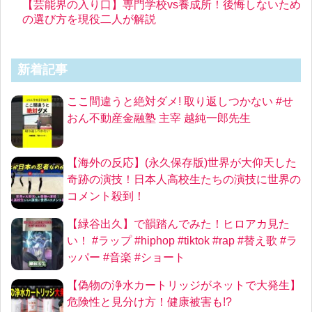
【芸能界の入り口】専門学校vs養成所！後悔しないため
の選び方を現役二人が解説
新着記事
ここ間違うと絶対ダメ! 取り返しつかない #せ
おん不動産金融塾 主宰 越純一郎先生
【海外の反応】(永久保存版)世界が大仰天した
奇跡の演技！日本人高校生たちの演技に世界の
コメント殺到！
【緑谷出久】で韻踏んでみた！ヒロアカ見た
い！ #ラップ #hiphop #tiktok #rap #替え歌 #ラ
ッパー #音楽 #ショート
【偽物の浄水カートリッジがネットで大発生】
危険性と見分け方！健康被害も!?