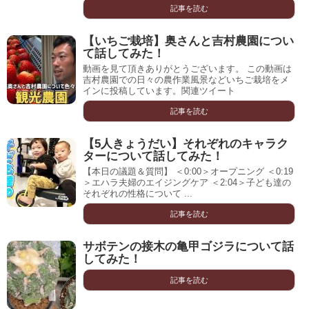
記事を読む
【いちご栽培】奥さんと吉村農園につい
て話してみた！
動画を見て頂きありがとうございます。 この動画は
吉村農園での日々の農作業風景などいちご栽培をメ
インに投稿しています。関連ツイート
記事を読む
【5人きょうだい】それぞれのキャラク
ターについて話してみた！
【本日の議題＆質問】 ＜0:00＞オープニング ＜0:19
＞エハラ夫婦のエイジングケア ＜2:04＞子ども達の
それぞれの性格について ...
記事を読む
サボテンの接木の亀甲ゴジラについて話
してみた！
記事を読む