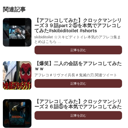
関連記事
【アフレコしてみた】クロックマンシリ
ーズ３９話part２⑤を本気でアフレコし
てみた#skibiditoilet #shorts
skibiditoilet ☆スキビディトイレ本気のアフレコ集ま
とめはこちら ...
記事を読む
【爆笑】二人の会話をアフレコしてみた
ｗｗ
アフレコ＃リヴァイ兵長＃鬼滅の刃.関連ツイート
記事を読む
【アフレコしてみた】クロックマンシリ
ーズ２６話⑤を本気でアフレコしてみた
記事を読む