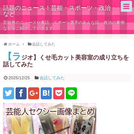
話題のニュース！芸能・スポーツ・政治・
など
芸能界のニュースや裏話、スポーツ選手のあんな話、政治の裏側
などをご紹介していきます。
ホーム
会話してみた
【ラ
ジオ】くせ毛カット美容室の成り立ちを
話してみた
2025/12/25
会話してみた