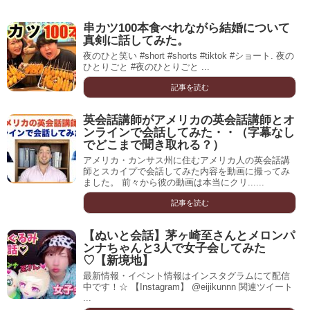
串カツ100本食べれながら結婚について
真剣に話してみた。
夜のひと笑い #short #shorts #tiktok #ショート. 夜の
ひとりごと #夜のひとりごと ...
記事を読む
英会話講師がアメリカの英会話講師とオ
ンラインで会話してみた・・（字幕なし
でどこまで聞き取れる？）
アメリカ・カンサス州に住むアメリカ人の英会話講
師とスカイプで会話してみた内容を動画に撮ってみ
ました。 前々から彼の動画は本当にクリ......
記事を読む
【ぬいと会話】茅ヶ崎至さんとメロンパ
ンナちゃんと3人で女子会してみた
♡【新境地】
最新情報・イベント情報はインスタグラムにて配信
中です！☆ 【Instagram】 @eijikunnn 関連ツイート
...