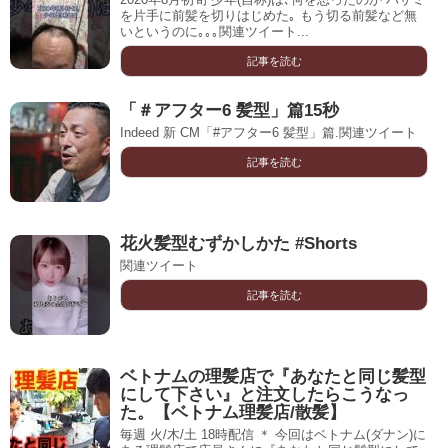
を片手に前髪を切りはじめた｡ もう切る前髪など無
いというのに｡｡｡関連ツイート...
記事を読む
「＃アフター6 髪型」篇15秒
Indeed 新 CM「#アフター6 髪型」篇.関連ツイート
記事を読む
花火髪型むずかしかた #Shorts
関連ツイート
記事を読む
ベトナムの理髪店で『あなたと同じ髪型
にして下さい』と注文したらこうなっ
た。【ベトナム理髪店/散髪】
毎週 火/木/土 18時配信 ＊ 今回はベトナム(ダナン)に