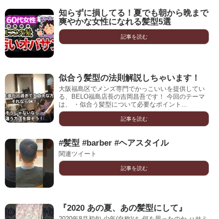
知らずに損してる！夏でも朝から晩まで
爽やかな女性になれる髪型5選
記事を読む
似合う髪型の法則解説しちゃいます！
大阪福島区でメンズ専門でかっこいいを提供してい
る、BELO福島店長の吉岡昌吾です！ 今回のテーマ
は、 ・似合う髪型について必要なポイント...
記事を読む
#髪型 #barber #ヘアスタイル
関連ツイート
記事を読む
『2020 あの夏、あの髪型にして』
2020年8月初旬 少年(自称)は､何を思ったのか ハサミ