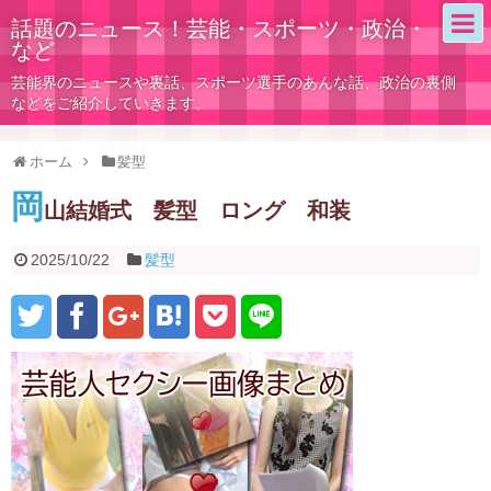
話題のニュース！芸能・スポーツ・政治・
など
芸能界のニュースや裏話、スポーツ選手のあんな話、政治の裏側
などをご紹介していきます。
ホーム
髪型
岡
山結婚式 髪型 ロング 和装
2025/10/22
髪型