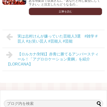
ある理髪店で店員さんに『あなたと同じ髪型にして
下さい』と注文したらどうなるの...
記事を読む
実は志村けんが嫌っていた芸能人3選 #雑学 #
芸人 #お笑い芸人 #芸能人 #芸能
【ロルカナ/対戦】赤青に勝てるアンバースティ
ール！「アグロロケーション黄鋼」を紹介
【LORCANA】