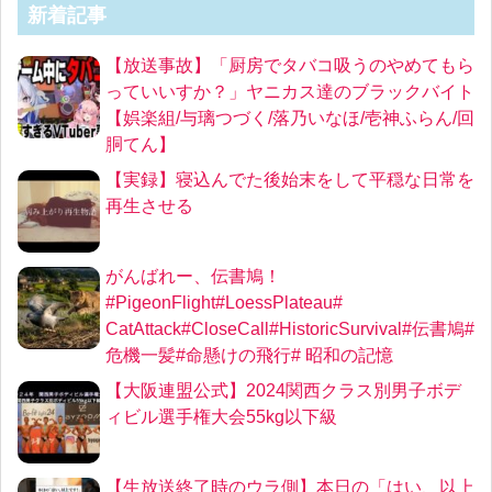
新着記事
【放送事故】「厨房でタバコ吸うのやめてもら
っていいすか？」ヤニカス達のブラックバイト
【娯楽組/与璃つづく/落乃いなほ/壱神ふらん/回
胴てん】
【実録】寝込んでた後始末をして平穏な日常を
再生させる
がんばれー、伝書鳩！
#PigeonFlight#LoessPlateau#
CatAttack#CloseCall#HistoricSurvival#伝書鳩#
危機一髪#命懸けの飛行# 昭和の記憶
【大阪連盟公式】2024関西クラス別男子ボデ
ィビル選手権大会55kg以下級
【生放送終了時のウラ側】本日の「はい、以上