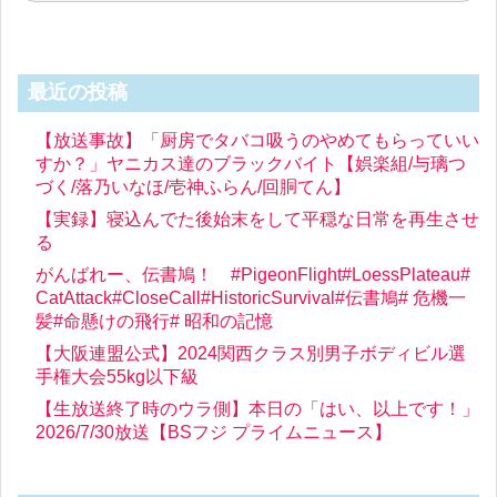
最近の投稿
【放送事故】「厨房でタバコ吸うのやめてもらっていい
すか？」ヤニカス達のブラックバイト【娯楽組/与璃つ
づく/落乃いなほ/壱神ふらん/回胴てん】
【実録】寝込んでた後始末をして平穏な日常を再生させ
る
がんばれー、伝書鳩！ #PigeonFlight#LoessPlateau#
CatAttack#CloseCall#HistoricSurvival#伝書鳩# 危機一
髪#命懸けの飛行# 昭和の記憶
【大阪連盟公式】2024関西クラス別男子ボディビル選
手権大会55kg以下級
【生放送終了時のウラ側】本日の「はい、以上です！」
2026/7/30放送【BSフジ プライムニュース】