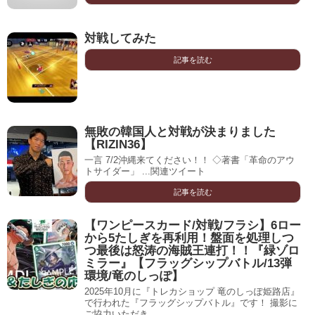
対戦してみた
記事を読む
無敗の韓国人と対戦が決まりました
【RIZIN36】
一言 7/2沖縄来てください！！ ◇著書「革命のアウ
トサイダー」 ...関連ツイート
記事を読む
【ワンピースカード/対戦/フラシ】6ロー
から5たしぎを再利用！盤面を処理しつ
つ最後は怒涛の海賊王連打！！『緑ゾロ
ミラー』【フラッグシップバトル/13弾
環境/竜のしっぽ】
2025年10月に『トレカショップ 竜のしっぽ姫路店』
で行われた『フラッグシップバトル』です！ 撮影に
ご協力いただき ...