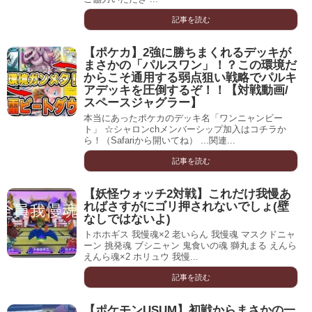
記事を読む
【ポケカ】2強に勝ちまくれるデッキが
まさかの「パルスワン」！？この環境だ
からこそ通用する弱点狙い戦略でパルキ
アデッキを圧倒するぞ！！【対戦動画/
スペースジャグラー】
本当にあったポケカのデッキ名「ワンニャンビー
ト」 ☆シャロンchメンバーシップ加入はコチラか
ら！（Safariから開いてね） ...関連...
記事を読む
【妖怪ウォッチ2対戦】これだけ我慢あ
ればさすがにゴリ押されないでしょ(壁
なしではないよ)
トホホギス 我慢魂×2 老いらん 我慢魂 マスクドニャ
ーン 挑発魂 ブシニャン 鬼食いの魂 獅丸まる えんら
えんら魂×2 ホリュウ 我慢...
記事を読む
【ポケモンUSUM】初戦からまさかの一