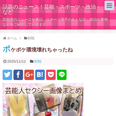
話題のニュース！芸能・スポーツ・政治・
など
芸能界のニュースや裏話、スポーツ選手のあんな話、政治の裏側
などをご紹介していきます。
ホーム
対戦
ポ
ケポケ環境壊れちゃったね
2025/11/12
対戦