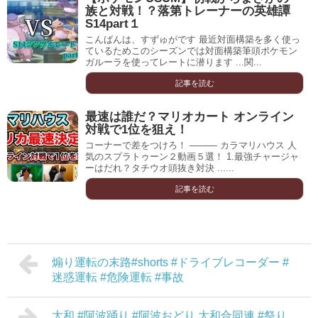
族と対戦！？落第トレーナーの英雄譚
S14part１
こんばんは、すずゅがです 最近対面構築を多く使っ
ているためこのシーズンでは対面構築筆頭ポケモン
ガルーラを使ってレートに潜ります ...関...
記事を読む
最速は誰だ？マリオカート オンライン
対戦で1位を狙え！
コーナーで差をつけろ！ ——— カラマリハウス 人
気のスプラトゥーン２動画５選！ 1.最強チャージャ
ーはだれ？タチウオ頭抜き対決 ......
記事を読む
煽り運転の末路#shorts #ドライブレコーダー #
迷惑運転 #危険運転 #事故
大和 #阿波踊り #阿波おどり 大和合同連 #祭り