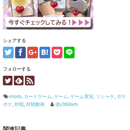
シェアする
フォローする
shorts
,
カードゲーム
,
ゲーム
,
ゲーム実況
,
ソシャゲ
,
ポケ
ポケ
,
対戦
,
対戦動画
@y3t0dwfv
関連記事