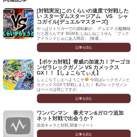
[対戦実況]このくらいの速度で対戦した
い スターダムスタージアム VS シャ
コガイル[デュエルマスターズ]
やっぱりトリガーでの逆転劇が、 デュエマ の醍醐味
だと思うんです BGM名:しねしねこうせん 「ブック
アイランドじゅにあ入間店」 (毎週...
記事を読む
【ポケカ対戦】脅威の加速力！アーゴヨ
ンゼラレックガノン VS カメックス
GX！！【しょこらてぃえ】
しょこらてぃえへようこそ
今回はレックガノンと
カメックスGXで対戦しました！ 私のレックガノン
はベースは同じですが、...
記事を読む
ワンパンマン 番犬マン&ガロウ追加
ネット対戦で出会うか？
追加キャラと対戦.関連ツイート
記事を読む