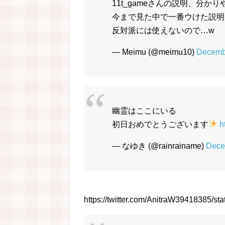
11t_gameさんの説明、分か
今まで見た中で一番ウけた説明
反対派には使えないので…w
— Meimu (@meimu10)
Decemb
幽霊はここにいる
初日おめでとうございます
h
— なゆき (@rainrainame)
Dece
https://twitter.com/AnitraW39418385/