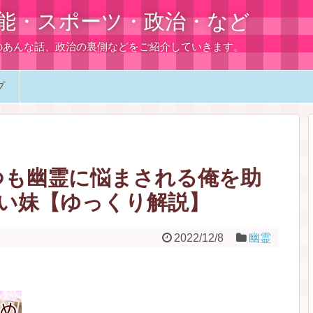
能・スポーツ・政治・など
のあんな話、政治の裏側などをご紹介していきます。
プ
つも幽霊に悩まされる俺を助
い妹【ゆっくり解説】
2022/12/8
幽霊