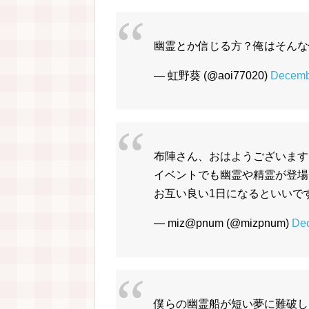
幽霊とか信じる方？俺はそんな
— 虹野葵 (@aoi77020)
Decemb
布陣さん、おはようございます
イベントでも幽霊や精霊が登場し
お互い良い1日になるといいで
— miz@pnum (@mizpnum)
Dec
僕らの幽霊船が短い夢に難破し