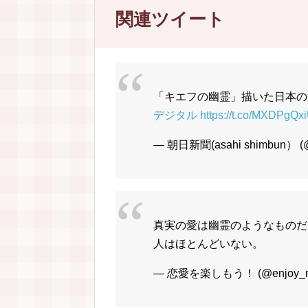
関連ツイート
「キエフの幽霊」描いた日本
デジタル
https://t.co/MXDPgQx
— 朝日新聞(asahi shimbun） (
真実の愛は幽霊のようなものだ
人はほとんどいない。
— 恋愛を楽しもう！ (@enjoy_re