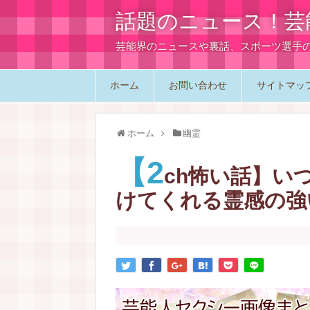
話題のニュース！芸
芸能界のニュースや裏話、スポーツ選手
ホーム
お問い合わせ
サイトマッ
ホーム
幽霊
【2
ch怖い話】い
けてくれる霊感の強