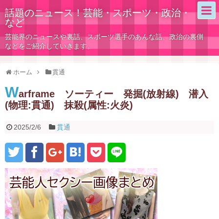
話題のニュース！芸能・スポーツ・政治・
など
芸能界のニュースや裏話、スポーツ選手のあんな話、政治の裏側
などをご紹介していきます。
ホーム
貫通
W
arframe ソーティー 発掘(放射線) 潜入
(物理:貫通) 抹殺(属性:火炎)
2025/2/6
貫通