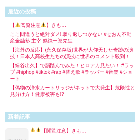
最近の投稿
【
閲覧注意
】きも…
ここ間違うと絶対ダメ! 取り返しつかない #せおん不動
産金融塾 主宰 越純一郎先生
【海外の反応】(永久保存版)世界が大仰天した奇跡の演
技！日本人高校生たちの演技に世界のコメント殺到！
【緑谷出久】で韻踏んでみた！ヒロアカ見たい！ #ラッ
プ #hiphop #tiktok #rap #替え歌 #ラッパー #音楽 #ショ
ート
【偽物の浄水カートリッジがネットで大発生】危険性と
見分け方！健康被害も!?
新着記事
【
閲覧注意
】きも…