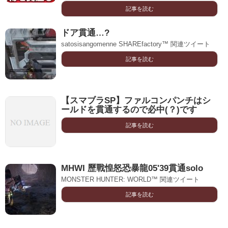
記事を読む
ドア貫通…?
satosisangomenne SHAREfactory™ 関連ツイート
記事を読む
【スマブラSP】ファルコンパンチはシ
ールドを貫通するので必中(？)です
記事を読む
MHWI 歷戰惶怒恐暴龍05'39貫通solo
MONSTER HUNTER: WORLD™ 関連ツイート
記事を読む