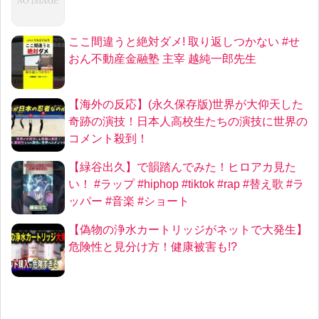
ここ間違うと絶対ダメ! 取り返しつかない #せ
おん不動産金融塾 主宰 越純一郎先生
【海外の反応】(永久保存版)世界が大仰天した
奇跡の演技！日本人高校生たちの演技に世界の
コメント殺到！
【緑谷出久】で韻踏んでみた！ヒロアカ見た
い！ #ラップ #hiphop #tiktok #rap #替え歌 #ラ
ッパー #音楽 #ショート
【偽物の浄水カートリッジがネットで大発生】
危険性と見分け方！健康被害も!?