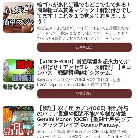
輪ゴムがあれば誰でもどこでもできる！
簡単輪ゴム貫通マジック！解説付きでし
てます！これを１つ覚えておきましょ
う！
輪ゴムさえあればどこでも誰でも出来る超簡単なマ
ジックです！飲み会などで使えます！マジックも１
つくらいは持っておきたいものです！ #マジッ...
記事を読む
【VOICEROID】貫通環境を超火力でぶ
っ飛ばせ！アクセラレータ解説！【＃コ
ンパス 戦闘摂理解析システム】
動画スタイル迷走中 VOICEVOX:春日部つむぎ
BGM：Springin' Sound Stock 再生リスト ...
記事を読む
【検証】双子座 カノン(OCE) 混乱付与
のバリア貫通や回避不能と多様な攻撃
Gemini Kanon (OCE)【聖闘士星矢 ゾデ
ィアックブレイブ Cosmo Fantasy】
新ユニット登場 双子座カノンOCE 単体模擬で行動
パターンとスキルを確認しましょう。 協力:まめさん