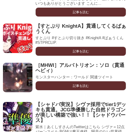
いつもありがとうございます こんに...
記事を読む
【すとぷり KnightA】貫通してくるばぁ
うくん
すとぷり #すとぷり切り抜き #KnightA #ばぁうくん
#STPRCLIP.
記事を読む
［MHWI］アルバトリオン：ソロ（貫通
ヘビィ）
モンスターハンター：ワールド 関連ツイート
記事を読む
【シャドバ実況】シヴァ採用でtier1デッ
キも貫通。JCG準優勝した自然ドラゴン
が美しい構築で強い！！【シャドウバー
ス】
紫水｜あくしすさんのTwitterはこちら シヴァ＝12点
バーンスペル BGMは魔王魂様、騒音のない世界様、