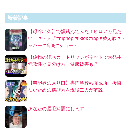
新着記事
【緑谷出久】で韻踏んでみた！ヒロアカ見た
い！ #ラップ #hiphop #tiktok #rap #替え歌 #ラ
ッパー #音楽 #ショート
【偽物の浄水カートリッジがネットで大発生】
危険性と見分け方！健康被害も!?
【芸能界の入り口】専門学校vs養成所！後悔し
ないための選び方を現役二人が解説
あなたの眉毛綺麗にします