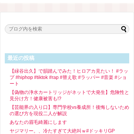
最近の投稿
【緑谷出久】で韻踏んでみた！ヒロアカ見たい！ #ラッ
プ #hiphop #tiktok #rap #替え歌 #ラッパー #音楽 #ショ
ート
【偽物の浄水カートリッジがネットで大発生】危険性と
見分け方！健康被害も!?
【芸能界の入り口】専門学校vs養成所！後悔しないため
の選び方を現役二人が解説
あなたの眉毛綺麗にします
ヤジマリー。、冷たすぎて大絶叫ｗ#ドッキリGP