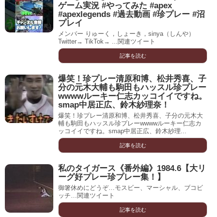
ゲーム実況 #やってみた #apex
#apexlegends #過去動画 #珍プレー #沼
プレイ
メンバー りゅーく，しょーき，sinya（しんや）
Twitter→ TikTok→ ...関連ツイート
記事を読む
爆笑！珍プレー清原和博、松井秀喜、子
分の元木大輔も駒田もハッスル珍プレー
wwwwルーキー仁志カッコイイですね。
smap中居正広、鈴木紗理奈！
爆笑！珍プレー清原和博、松井秀喜、子分の元木大
輔も駒田もハッスル珍プレーwwwwルーキー仁志カ
ッコイイですね。smap中居正広、鈴木紗理...
記事を読む
私のタイガース《番外編》1984.6【大リ
ーグ好プレー珍プレー集！】
御箸休めにどうぞ…モスビー、マーシャル、ブコビ
ッチ…関連ツイート
記事を読む