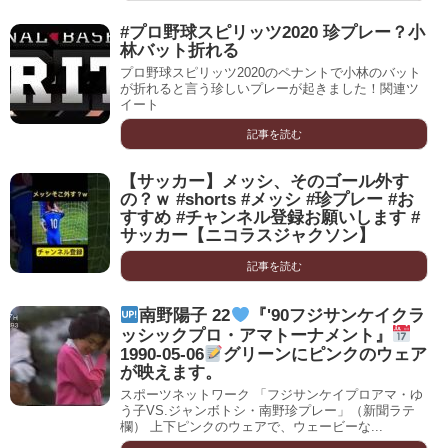
#プロ野球スピリッツ2020 珍プレー？小
林バット折れる
プロ野球スピリッツ2020のペナントで小林のバット
が折れると言う珍しいプレーが起きました！関連ツ
イート
記事を読む
【サッカー】メッシ、そのゴール外す
の？ｗ #shorts #メッシ #珍プレー #お
すすめ #チャンネル登録お願いします #
サッカー【ニコラスジャクソン】
記事を読む
南野陽子 22
『'90フジサンケイクラ
ッシックプロ・アマトーナメント』
1990-05-06
グリーンにピンクのウェア
が映えます。
スポーツネットワーク 「フジサンケイプロアマ・ゆ
う子VS.ジャンボトシ・南野珍プレー」（新聞ラテ
欄） 上下ピンクのウェアで、ウェービーな...