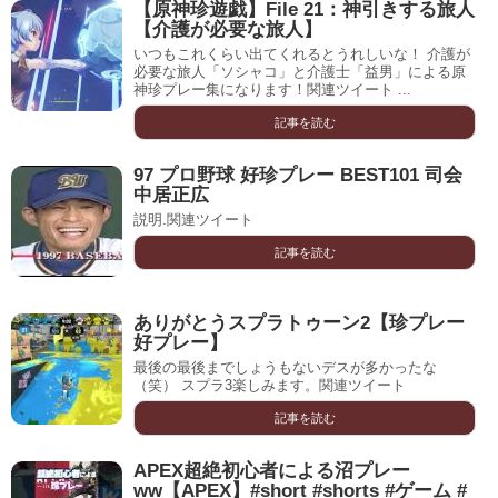
【原神珍遊戯】File 21：神引きする旅人
【介護が必要な旅人】
いつもこれくらい出てくれるとうれしいな！ 介護が
必要な旅人「ソシャコ」と介護士「益男」による原
神珍プレー集になります！関連ツイート ...
記事を読む
97 プロ野球 好珍プレー BEST101 司会
中居正広
説明.関連ツイート
記事を読む
ありがとうスプラトゥーン2【珍プレー
好プレー】
最後の最後までしょうもないデスが多かったな
（笑） スプラ3楽しみます。関連ツイート
記事を読む
APEX超絶初心者による沼プレー
ww【APEX】#short #shorts #ゲーム #