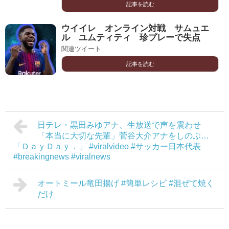
記事を読む
ウイイレ オンライン対戦 サムュエ
ル ユムティティ 珍プレーで失点
関連ツイート
記事を読む
日テレ・黒田みゆアナ、生放送で声を震わせ
「本当に大切な先輩」菅谷大介アナをしのぶ…
「ＤａｙＤａｙ．」 #viralvideo #サッカー日本代表
#breakingnews #viralnews
オートミール竜田揚げ #簡単レシピ #混ぜて焼く
だけ