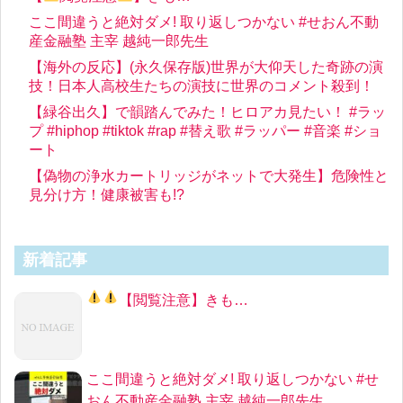
ここ間違うと絶対ダメ! 取り返しつかない #せおん不動
産金融塾 主宰 越純一郎先生
【海外の反応】(永久保存版)世界が大仰天した奇跡の演
技！日本人高校生たちの演技に世界のコメント殺到！
【緑谷出久】で韻踏んでみた！ヒロアカ見たい！ #ラッ
プ #hiphop #tiktok #rap #替え歌 #ラッパー #音楽 #ショ
ート
【偽物の浄水カートリッジがネットで大発生】危険性と
見分け方！健康被害も!?
新着記事
【
閲覧注意
】きも…
ここ間違うと絶対ダメ! 取り返しつかない #せ
おん不動産金融塾 主宰 越純一郎先生