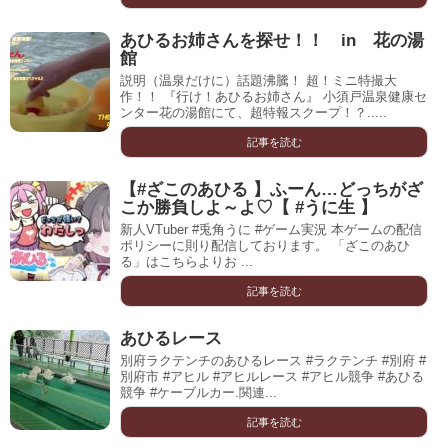
あひるお姉さんを探せ！！ in 花の湯
館
説明（温泉だけに）話題沸騰！ 超！ミニ特撮大
作！！ 『行け！あひるお姉さん』 小須戸温泉健康セ
ンター花の湯館にて、超特報スクープ！？.....
記事を読む
【#ざこのあひる 】ふーん…どっちがざ
こか勝負しよ～よ♡【 #うに生 】
新人VTuber #兎角うに #ゲーム実況 本ゲームの配信
ポリシーに則り配信しております。 「ざこのあひ
る」はこちらよりお ...
記事を読む
あひるレース
別府ラクテンチのあひるレース #ラクテンチ #別府 #
別府市 #アヒル #アヒルレース #アヒル競争 #あひる
競争 #ケーブルカー.関連...
記事を読む