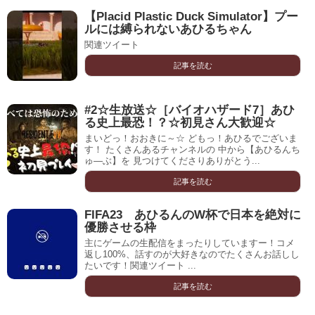
【Placid Plastic Duck Simulator】プー
ルには縛られないあひるちゃん
関連ツイート
記事を読む
#2☆生放送☆［バイオハザード7］あひ
る史上最恐！？☆初見さん大歓迎☆
まいどっ！おおきに～☆ どもっ！あひるでございま
す！ たくさんあるチャンネルの 中から【あひるんち
ゅ―ぶ】を 見つけてくださりありがとう...
記事を読む
FIFA23 あひるんのW杯で日本を絶対に
優勝させる枠
主にゲームの生配信をまったりしていますー！コメ
返し100%、話すのが大好きなのでたくさんお話しし
たいです！関連ツイート ...
記事を読む