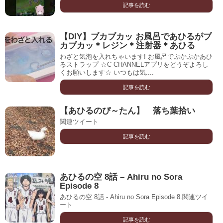
記事を読む
【DIY】ブカブカッ お風呂であひるがブ
カブカッ＊レジン＊注射器＊あひる
わざと気泡を入れちゃいます! お風呂でぷかぷかあひ
るストラップ ☆C CHANNELアプリをどうぞよろし
くお願いします☆ いつもは気....
記事を読む
【あひるのぴ～たん】 落ち葉拾い
関連ツイート
記事を読む
あひるの空 8話 – Ahiru no Sora
Episode 8
あひるの空 8話 - Ahiru no Sora Episode 8.関連ツイ
ート
記事を読む