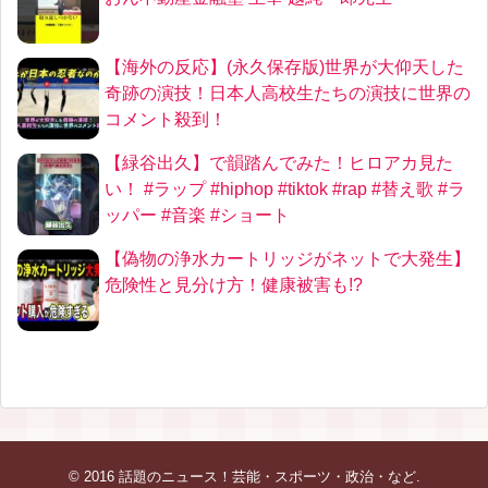
【海外の反応】(永久保存版)世界が大仰天した
奇跡の演技！日本人高校生たちの演技に世界の
コメント殺到！
【緑谷出久】で韻踏んでみた！ヒロアカ見た
い！ #ラップ #hiphop #tiktok #rap #替え歌 #ラ
ッパー #音楽 #ショート
【偽物の浄水カートリッジがネットで大発生】
危険性と見分け方！健康被害も!?
© 2016
話題のニュース！芸能・スポーツ・政治・など
.