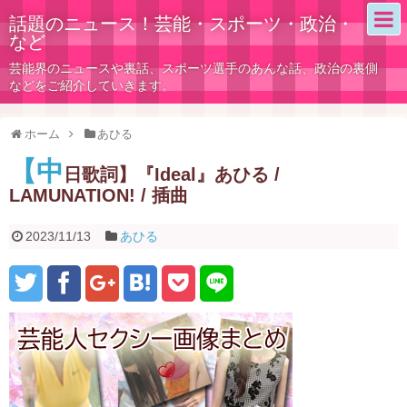
話題のニュース！芸能・スポーツ・政治・
など
芸能界のニュースや裏話、スポーツ選手のあんな話、政治の裏側
などをご紹介していきます。
ホーム
あひる
【中
日歌詞】『Ideal』あひる /
LAMUNATION! / 插曲
2023/11/13
あひる