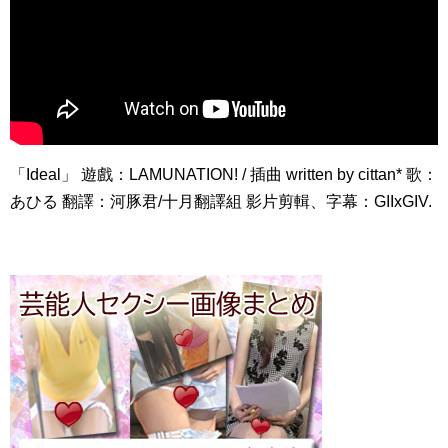
「Ideal」 遊戲：LAMUNATION! / 插曲 written by cittan* 歌：
あひる 翻譯：河豚君/十月翻譯組 影片剪輯、字幕：GIIxGIV.