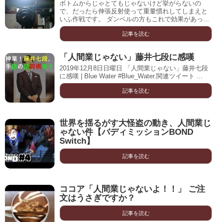
ボトムからじゃとてもじゃないけど挙がらないの
で、だったら伸張反射使って重量慣れしてしまえと
いふ作戦です。 ダンベルの方もこれで効果があっ...
記事を読む
「人間業じゃない」藤井七段に感嘆
2019年12月8日日曜日 「人間業じゃない」藤井七段
に感嘆 | Blue Water #Blue_Water.関連ツイート ...
記事を読む
世界を揺るがす大怪盗の動き、人間業じ
ゃない件【バディミッションBOND
Switch】
記事を読む
ココア「人間業じゃないよ！！」 ご注
文はうさぎですか？
記事を読む