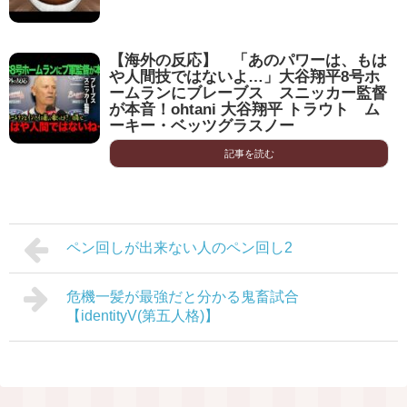
【海外の反応】 「あのパワーは、もは
や人間技ではないよ…」大谷翔平8号ホ
ームランにブレーブス スニッカー監督
が本音！ohtani 大谷翔平 トラウト ム
ーキー・ベッツグラスノー
記事を読む
ペン回しが出来ない人のペン回し2
危機一髪が最強だと分かる鬼畜試合
【identityV(第五人格)】