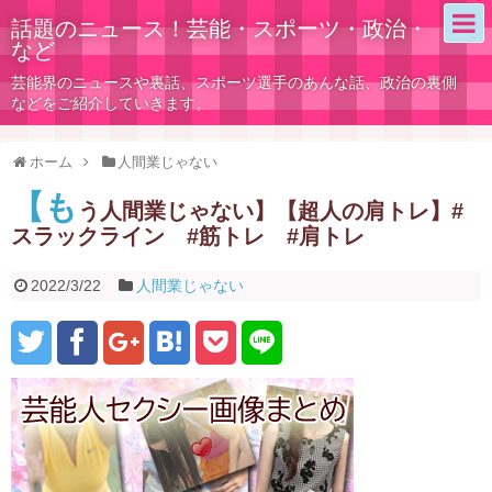
話題のニュース！芸能・スポーツ・政治・
など
芸能界のニュースや裏話、スポーツ選手のあんな話、政治の裏側
などをご紹介していきます。
ホーム
人間業じゃない
【も
う人間業じゃない】【超人の肩トレ】#
スラックライン #筋トレ #肩トレ
2022/3/22
人間業じゃない