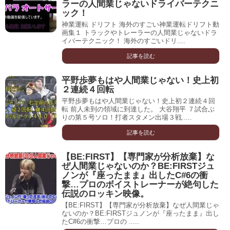
ラーの人間業じゃないドライバーテクニ
ック！
神業運転 ドリフト 海外のすごい神業運転ドリフト動
画集１ トラックやトレーラーの人間業じゃないドラ
イバーテクニック！ 海外のすごいドリ....
記事を読む
平野歩夢もはや人間業じゃない！史上初
２連続４回転
平野歩夢もはや人間業じゃない！史上初２連続４回
転 前人未到の領域に到達した。 大谷翔平 ７試合ぶ
りの第５号ソロ！打者スタメン出場３戦.....
記事を読む
【BE:FIRST】【専門家が分析放棄】な
ぜ人間業じゃないのか？BE:FIRSTジュ
ノンが『座ったまま』出したC#6の衝
撃…プロのボイストレーナーが絶句した
伝説のロッキン映像。
【BE:FIRST】【専門家が分析放棄】なぜ人間業じゃ
ないのか？BE:FIRSTジュノンが『座ったまま』出し
たC#6の衝撃…プロの .....