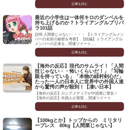
記事を読む
最近の小学生は一体何キロのダンベルを
持ち上げるのか？トライアングルプリパ
ラ101話
説明 人間業じゃない・・・・ 【トライアングルメン
バーの名前の秘密を考察】 【続編】トライアングル
メンバーの正体を...関連ツイート ...
記事を読む
【海外の反応】現代のサムライ！「人間
技じゃない・・怖いくらいだ！」「写輪
眼を持っている」「本物の緋村剣心だ」
たった一人の日本人に世界中の外国人達
から驚愕の声が殺到！【凄い日本】
【海外の反応】ロシアメディアが中国軍に警告！
【海外の反応】外国人が賞賛 ...関連ツイート
記事を読む
【100kgとか】トップからの ミリタリ
ープレス 80kg【人間業じゃない】