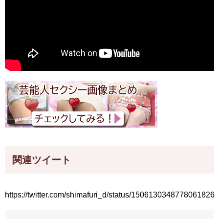
関連ツイート
https://twitter.com/shimafuri_d/status/1506130348778061826