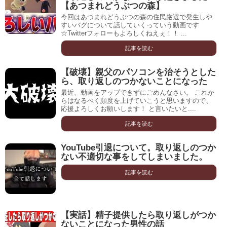
【あつまれどうぶつの森】
今回はあつまれどうぶつの森の住民厳選で発生しや
すいバグについて話していくっていう動画です
☆Twitterフォローもよろしくねえぇ！！ ...
記事を読む
【破壊】親父のパソコンを治そうとした
ら、取り返しのつかないことになった
最近、動画をアップできずにごめんなさい。 これか
らはなるべく頻度を上げていこうと思いますので、
応援よろしくお願いします！ と言いたいと....
記事を読む
YouTube引退について。取り返しのつか
ない不適切な事をしてしまいました。
記事を読む
【実話】精子提供したら取り返しがつか
ないことになった男性の話