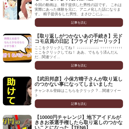
今回の動画は、精子提供した男性の話です。 これは
実際にあった体験を元に、アニメ化した話になりま
す。 精子提供をした男性、まさひこにふ.....
記事を読む
【取り返しがつかないあの手続き】元ド
コモ店員の日記【フライドガーリック】
ここをクリックしてね！ ↓↓↓↓↓↓↓↓↓↓↓ ↑↑↑↑↑↑↑↑↑↑↑
ここをクリックしてね！ ああ、でももう済んだん
だ...関連ツイ...
記事を読む
【武田邦彦】小保方晴子さんが取り返し
のつかない事になってしまいました
チャンネル登録はこちらをクリック ? ...関連ツイー
ト
記事を読む
【10000円チャレンジ】地下アイドルが
ききお茶選手権したら取り返しのつかな
いことになった【TEN6】