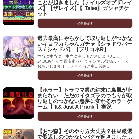
ことが起きました【テイルズオブザレイ
ズ】【ザレイズ】〖Tales〗ガシャチケ
ット
記事を読む
過去最高にやらかして取り返しがつかな
いキョウカちゃんガチャ【シャドウバー
ス / シャドバ】【プリコネR】
本当に本当に、本当に申し訳ございません……
24:00あたりで電流走った チャンネル登録よろしく
お願いします！→ えるるぅと申...関連...
記事を読む
【ホラー】トラウマ級の結末に鳥肌が止
まらない！ただのイタズラのつもりが取
り返しのつかない悪夢に変わるホラーゲ
ーム【 It& Just A Prank 】実況
記事を読む
【あつ森】そのやり方大丈夫？住民厳選
で取返しのつかないバグが起きました…