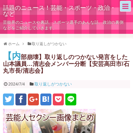
話題のニュース！芸能・スポーツ・政治・
など
芸能界のニュースや裏話、スポーツ選手のあんな話、政治の裏側
などをご紹介していきます。
ホーム
取り返しがつかない
【内
部崩壊】取り返しのつかない発言をした
山本議員…清志会メンバー分断【安芸高田市/石
丸市長/清志会】
2024/7/4
取り返しがつかない