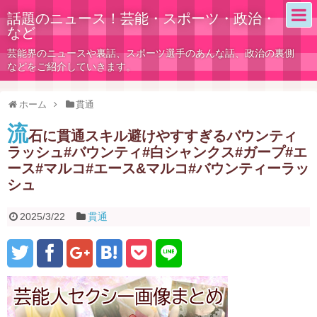
話題のニュース！芸能・スポーツ・政治・
など
芸能界のニュースや裏話、スポーツ選手のあんな話、政治の裏側
などをご紹介していきます。
ホーム
貫通
流
石に貫通スキル避けやすすぎるバウンティ
ラッシュ#バウンティ#白シャンクス#ガープ#エ
ース#マルコ#エース&マルコ#バウンティーラッ
シュ
2025/3/22
貫通