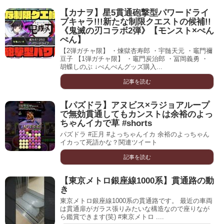
【カナヲ】星5貫通砲撃型パワードライ
ブキャラ!!!新たな制限クエストの候補!!
《鬼滅の刃コラボ2弾》【モンスト×ぺん
ぺん】
【2弾ガチャ限】 ・煉獄杏寿郎 ・宇髄天元 ・竈門禰
豆子 【1弾ガチャ限】 ・竈門炭治郎 ・冨岡義勇 ・
胡蝶しのぶ ↓ぺんぺんグッズ購入...
記事を読む
【パズドラ】アヌビス×ラジョアループ
で無効貫通してもカンストは余裕のよっ
ちゃんイカで草 #shorts
パズドラ #正月 #よっちゃんイカ 余裕のよっちゃん
イカって死語かな？関連ツイート
記事を読む
【東京メトロ銀座線1000系】貫通路の動
き
東京メトロ銀座線1000系の貫通路です。 最近の車両
は貫通扉がガラス張りみたいな構造なので座りなが
ら鑑賞できます(笑) #東京メトロ ....