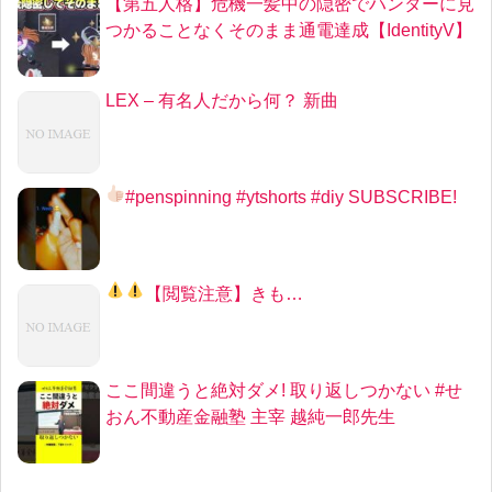
【第五人格】危機一髪中の隠密でハンターに見
つかることなくそのまま通電達成【IdentityV】
LEX – 有名人だから何？ 新曲
#penspinning #ytshorts #diy SUBSCRIBE!
【
閲覧注意
】きも…
ここ間違うと絶対ダメ! 取り返しつかない #せ
おん不動産金融塾 主宰 越純一郎先生