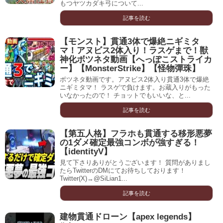
もつヤツカダキ弓について...
記事を読む
【モンスト】貫通3体で爆絶ニギミタ
マ！アヌビス2体入り！ラスゲまで！獣
神化ボツネタ動画【へっぽこストライカ
ー】【MonsterStrike】【怪物彈珠】
ボツネタ動画です。アヌビス2体入り貫通3体で爆絶
ニギミタマ！ ラスゲで負けます。お蔵入りがもった
いなかったので！ チョットでもいいな、と...
記事を読む
【第五人格】フラホも貫通する移形悪夢
の1ダメ確定最強コンボが強すぎる！
【identityV】
見て下さりありがとうございます！ 質問がありまし
たらTwitterのDMにてお待ちしております！
Twitter(X)→@SiLian1...
記事を読む
建物貫通ドローン【apex legends】