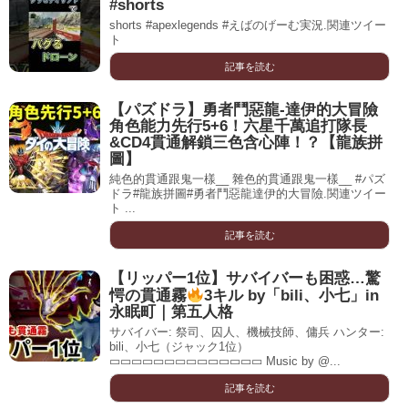
#shorts
shorts #apexlegends #えばのげーむ実況.関連ツイー
ト
記事を読む
【パズドラ】勇者鬥惡龍-達伊的大冒險
角色能力先行5+6！六星千萬追打隊長
&CD4貫通解鎖三色含心陣！？【龍族拼
圖】
純色的貫通跟鬼一樣__ 雜色的貫通跟鬼一樣__ #パズ
ドラ#龍族拼圖#勇者鬥惡龍達伊的大冒險.関連ツイー
ト ...
記事を読む
【リッパー1位】サバイバーも困惑…驚
愕の貫通霧
3キル by「bili、小七」in
永眠町｜第五人格
サバイバー: 祭司、囚人、機械技師、傭兵 ハンター:
bili、小七（ジャック1位）
▭▭▭▭▭▭▭▭▭▭▭▭▭▭ Music by @...
記事を読む