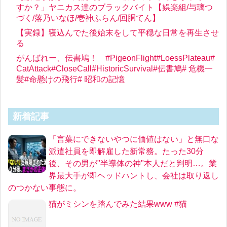
すか？」ヤニカス達のブラックバイト【娯楽組/与璃つ
づく/落乃いなほ/壱神ふらん/回胴てん】
【実録】寝込んでた後始末をして平穏な日常を再生させ
る
がんばれー、伝書鳩！ #PigeonFlight#LoessPlateau#
CatAttack#CloseCall#HistoricSurvival#伝書鳩# 危機一
髪#命懸けの飛行# 昭和の記憶
新着記事
「言葉にできないやつに価値はない」と無口な
派遣社員を即解雇した新常務。たった30分
後、その男が"半導体の神"本人だと判明…。業
界最大手が即ヘッドハントし、会社は取り返し
のつかない事態に。
猫がミシンを踏んでみた結果www #猫