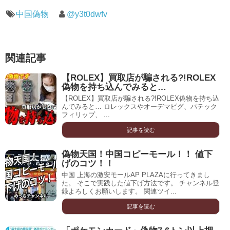
中国偽物
@y3t0dwfv
関連記事
【ROLEX】買取店が騙される?!ROLEX
偽物を持ち込んでみると…
【ROLEX】買取店が騙される?!ROLEX偽物を持ち込
んでみると… ロレックスやオーデマピグ、パテック
フィリップ、 ...
記事を読む
偽物天国！中国コピーモール！！ 値下
げのコツ！！
中国 上海の激安モールAP PLAZAに行ってきまし
た。 そこで実践した値下げ方法です。 チャンネル登
録よろしくお願いします。 関連ツイ...
記事を読む