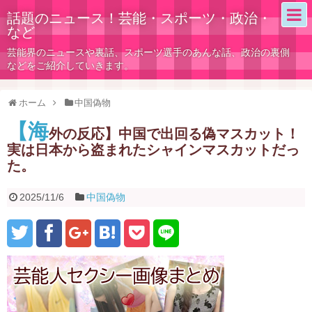
話題のニュース！芸能・スポーツ・政治・
など
芸能界のニュースや裏話、スポーツ選手のあんな話、政治の裏側
などをご紹介していきます。
ホーム
中国偽物
【海
外の反応】中国で出回る偽マスカット！
実は日本から盗まれたシャインマスカットだっ
た。
2025/11/6
中国偽物