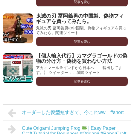
記事を読む
鬼滅の刃 冨岡義勇の中国製、偽物フィ
ギュアを買ってみたら。
鬼滅の刃 冨岡義勇の中国製、偽物フィギュアを買っ
てみたら。関連ツイート
記事を読む
【個人輸入代行】カマグラゴールドの偽
物の分け方・偽物を買わない方法
アカィマール＠インドから日本へ.......輸出してま
す。】 ツイッター： ...関連ツイート
記事を読む
オーダーした髪型短すぎて、今これww #short
Cute Origami Jumping Frog
| Easy Paper
Craft Tutorial for Beginners #Origami #PaperCraft