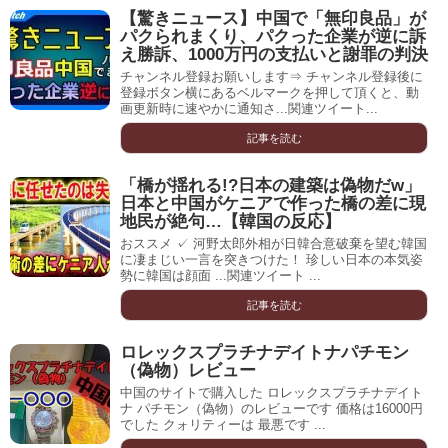
【驚きニュース】中国で「無印良品」が
パクられまくり、パクった企業が逆に訴
え勝訴、1000万円の支払いと謝罪の判決
チャンネル登録お願いします⇒ チャンネル登録後に
登録ボタン横にあるベルマークを押して頂くと、動
画更新時に速やかに通知さ...関連ツイート...
記事を読む
「橋が揺れる!?日本の建築は偽物だw」
日本と中国がケニアで作った橋の差に現
地民が絶句…【韓国の反応】
おススメ ✓ 河野太郎外相が日韓合意破棄を望む韓国
に凄まじい一言を突きつけた！ 珍しい日本の本気姿
勢に韓国は顔面 ...関連ツイート ...
記事を読む
ロレックスプラチナデイトナパチモン
（偽物）レビュー
中国のサイトで購入した ロレックスプラチナデイト
ナ パチモン（偽物）のレビューです 価格は16000円
でした クォリティーは 最悪です ...