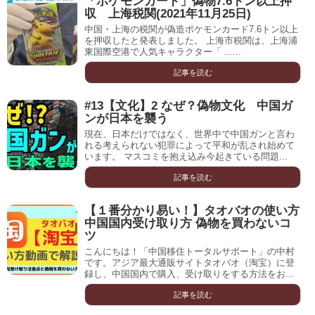
「ポケモンカード」偽物7.6トン以上押
収 上海税関(2021年11月25日)
中国・上海の税関が偽造ポケモンカード7.6トン以上
を押収したと発表しました。 上海市税関は、上海浦
東国際空港で人気キャラクター「 ......
記事を読む
#13【文化】2 なぜ？偽物文化 中国ガ
ンが日本を襲う
現在、日本だけではなく、世界中で中国ガンと言わ
れる考えられない犯罪によって平和が乱され始めて
います。 マスコミを抱え込み今起きている問題...
記事を読む
【１番分かり易い！】タオバオの使い方
中国国内受け取り方 偽物を買わないコ
ツ
こんにちは！「中国移住トータルサポート」の中村
です。アジア最大通販サイトタオバオ（淘宝）に登
録し、中国国内で購入、受け取りをする方法をお...
記事を読む