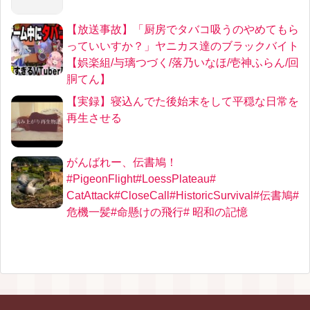
【放送事故】「厨房でタバコ吸うのやめてもら
っていいすか？」ヤニカス達のブラックバイト
【娯楽組/与璃つづく/落乃いなほ/壱神ふらん/回
胴てん】
【実録】寝込んでた後始末をして平穏な日常を
再生させる
がんばれー、伝書鳩！
#PigeonFlight#LoessPlateau#
CatAttack#CloseCall#HistoricSurvival#伝書鳩#
危機一髪#命懸けの飛行# 昭和の記憶