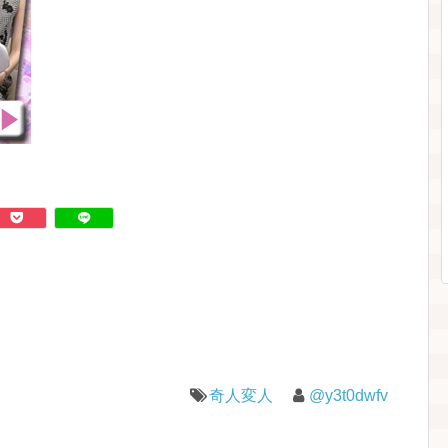
奇人変人
@y3t0dwfv