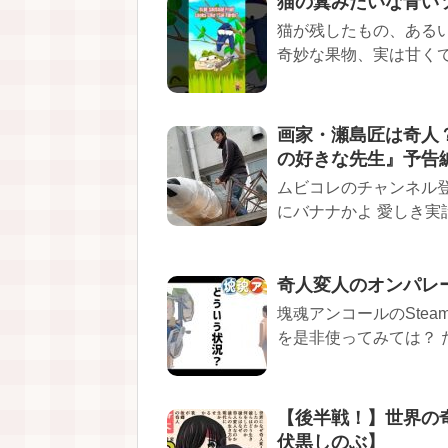
猫の糞みたいな青いソ
猫が残したもの、ある
奇妙な果物、実は甘くて
画家・瀬島匠は奇人
の好きな先生』予告
ムビコレのチャンネル
にバナナかよ 愛しき実話
奇人変人のオンパレ
塊魂アンコールのStea
を是非使ってみては？ ただ
【後半戦！】世界の奇
伏黒しのぶ】