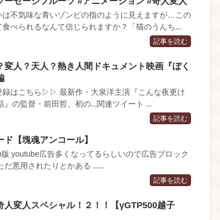
ーセージフルーツ #アニメーション #奇人変人
いは不気味な青いゾンビの指のように見えますが…この
食べられるなんて信じられますか？「猫のうんち...
記事を読む
？変人？天人？熱き人間ドキュメント映画『ぼく
編
登録はこちら▷▷ 最新作・大泉洋主演『こんな夜更け
』の監督・前田哲、初の...関連ツイート ...
記事を読む
ード【塊魂アンコール】
m版 youtube広告多くなってるらしいので広告ブロック
悪用されたりとかある ......
記事を読む
人変人スペシャル！２！！【γGTP500越子