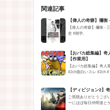
関連記事
【偉人の奇癖】禰衡 – 
【偉人の奇癖】禰衡 - 三国
史 #雑学.
【おバカ総集編】奇
【作業用】
【おバカ総集編】奇人
#2ch面白いスレ #2ch 
【ディビジョン2】
ご視聴ありがとうござ
ーにほぼ毎日仲間達とゲー