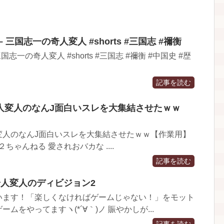
三国志一の奇人変人 #shorts #三国志 #禰衡
志一の奇人変人 #shorts #三国志 #禰衡 #中国史 #歴
記事を読む
人変人のなんJ面白いスレを大集結させたｗｗ
変人のなんJ面白いスレを大集結させたｗｗ【作業用】
#２ちゃんねる 愛されおバカな ....
記事を読む
奇人変人のディビジョン2
います！「楽しくなければゲームじゃない！」をモット
ムをやってますヽ(*´∀｀)ノ 賑やかしが...
記事を読む