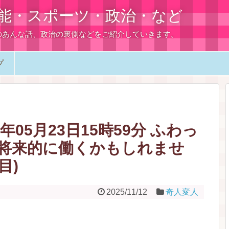
能・スポーツ・政治・など
のあんな話、政治の裏側などをご紹介していきます。
プ
年05月23日15時59分 ふわっ
将来的に働くかもしれませ
目)
2025/11/12
奇人変人