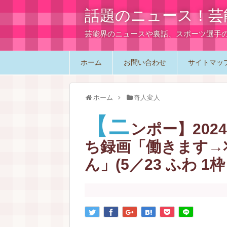
話題のニュース！芸
芸能界のニュースや裏話、スポーツ選手
ホーム
お問い合わせ
サイトマッ
ホーム
奇人変人
【ニ
ンポー】2024
ち録画「働きます→
ん」(5／23 ふわ 1枠