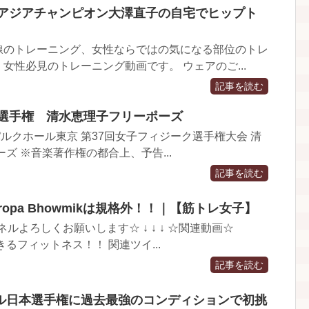
クアジアチャンピオン大澤直子の自宅でヒップト
線のトレーニング、女性ならではの気になる部位のトレ
女性必見のトレーニング動画です。 ウェアのご...
記事を読む
ク選手権 清水恵理子フリーポーズ
メルパルクホール東京 第37回女子フィジーク選手権大会 清
ズ ※音楽著作権の都合上、予告...
記事を読む
opa Bhowmikは規格外！！｜【筋トレ女子】
ネルよろしくお願いします☆ ↓ ↓ ↓ ☆関連動画☆
きるフィットネス！！ 関連ツイ...
記事を読む
ル日本選手権に過去最強のコンディションで初挑