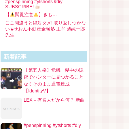
#penspinning #ytshorts #diy
SUBSCRIBE!
【
閲覧注意
】きも…
ここ間違うと絶対ダメ! 取り返しつかな
い #せおん不動産金融塾 主宰 越純一郎
先生
新着記事
【第五人格】危機一髪中の隠
密でハンターに見つかること
なくそのまま通電達成
【IdentityV】
LEX – 有名人だから何？ 新曲
#penspinning #ytshorts #diy