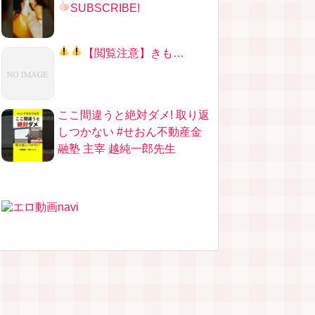
SUBSCRIBE!
【
閲覧注意
】きも…
ここ間違うと絶対ダメ! 取り返
しつかない #せおん不動産金
融塾 主宰 越純一郎先生