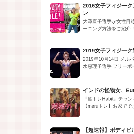
2016女子フィジー
レ
大澤直子選手が女性目
ーニング方法をご紹介！
2019女子フィジー
2019年10月14日 
水恵理子選手 フリーポー
インドの怪物女、Eur
『筋トレHabit』チャン
【meruトレ】お家でで
【超速報】ボディビ