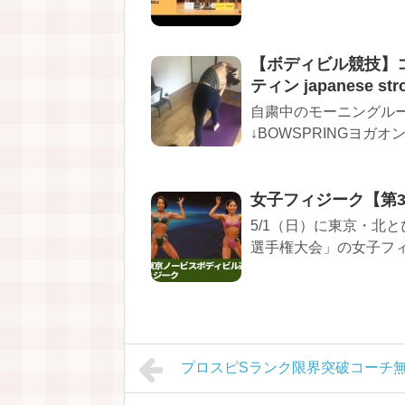
【ボディビル競技】
ティン japanese stro
自粛中のモーニングル
↓BOWSPRINGヨガ
女子フィジーク【第
5/1（日）に東京・北
選手権大会」の女子フィジ
プロスピSランク限界突破コーチ