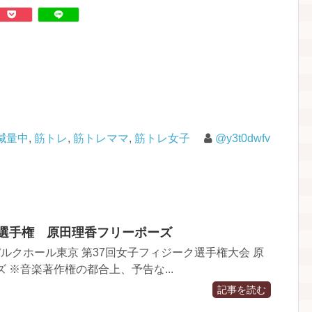
減量中
,
筋トレ
,
筋トレママ
,
筋トレ女子
@y3t0dwfv
ク選手権 原田理香フリーポーズ
メルパルクホール東京 第37回女子フィジーク選手権大会 原
 ※音楽著作権の都合上、予告な...
記事を読む