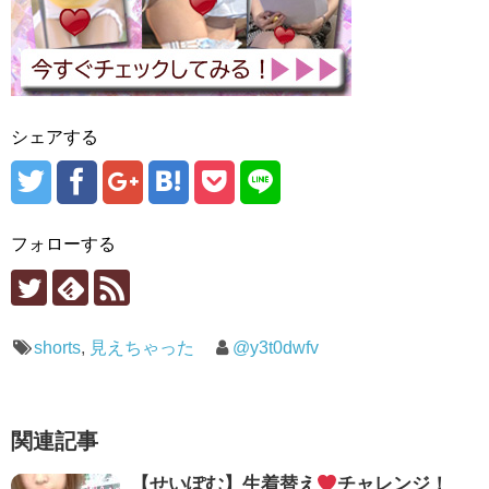
シェアする
フォローする
shorts
,
見えちゃった
@y3t0dwfv
関連記事
【せいぽむ】生着替え
チャレンジ！