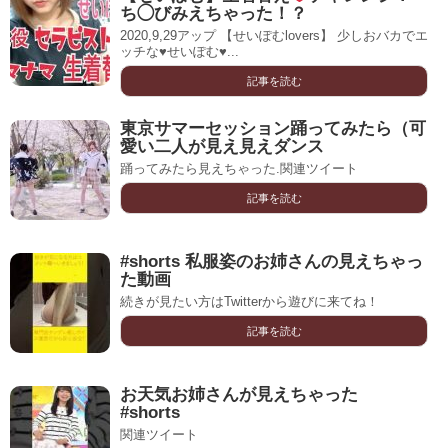
ち◯びみえちゃった！？
2020,9,29アップ 【せいぽむlovers】 少しおバカでエ
ッチな♥️せいぽむ♥...
記事を読む
東京サマーセッション踊ってみたら（可
愛い二人が見え見えダンス
踊ってみたら見えちゃった.関連ツイート
記事を読む
#shorts 私服姿のお姉さんの見えちゃっ
た動画
続きが見たい方はTwitterから遊びに来てね！
記事を読む
お天気お姉さんが見えちゃった
#shorts
関連ツイート