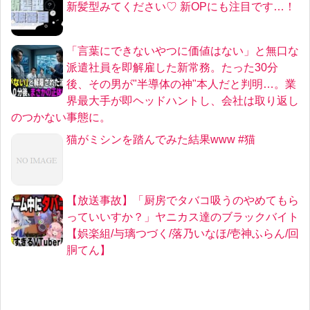
新髪型みてください♡ 新OPにも注目です…！
「言葉にできないやつに価値はない」と無口な
派遣社員を即解雇した新常務。たった30分
後、その男が"半導体の神"本人だと判明…。業
界最大手が即ヘッドハントし、会社は取り返し
のつかない事態に。
猫がミシンを踏んでみた結果www #猫
【放送事故】「厨房でタバコ吸うのやめてもら
っていいすか？」ヤニカス達のブラックバイト
【娯楽組/与璃つづく/落乃いなほ/壱神ふらん/回
胴てん】