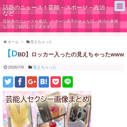
話題のニュース！芸能・スポーツ・政治・
など
芸能界のニュースや裏話、スポーツ選手のあんな話、政治の裏側
などをご紹介していきます。
ホーム
見えちゃった
【D
BD】ロッカー入ったの見えちゃったwww
2026/7/8
見えちゃった