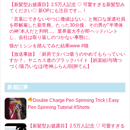
【新髪型お披露目】2.5万人記念 ♡ 可愛すぎる新髪型み
てください♡ 新OPにも注目です…！
「言葉にできないやつに価値はない」と無口な派遣社員
を即解雇した新常務。たった30分後、その男が"半導体
の神"本人だと判明…。業界最大手が即ヘッドハント
し、会社は取り返しのつかない事態に。
猫がミシンを踏んでみた結果www #猫
【放送事故】「厨房でタバコ吸うのやめてもらっていい
すか？」ヤニカス達のブラックバイト【娯楽組/与璃つ
づく/落乃いなほ/壱神ふらん/回胴てん】
新着記事
Double Charge Pen Spinning Trick
| Easy
Pen Spinning Tutorial #Shorts
【新髪型お披露目】2.5万人記念 ♡ 可愛すぎる