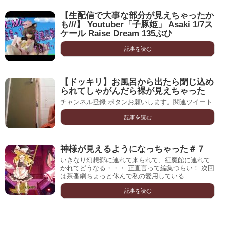
【生配信で大事な部分が見えちゃったか
も///】 Youtuber「子豚姫」 Asaki 1/7ス
ケール Raise Dream 135ぶひ
記事を読む
【ドッキリ】お風呂から出たら閉じ込め
られてしゃがんだら裸が見えちゃった
チャンネル登録 ボタンお願いします。関連ツイート
記事を読む
神様が見えるようになっちゃった＃７
いきなり幻想郷に連れて来られて、紅魔館に連れて
かれてどうなる・・・ 正直言って編集つらい！ 次回
は茶番劇ちょっと休んで私の愛用している....
記事を読む