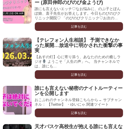
ー (原田伸郎のびのび金ようび)
誰にも言えないエッチ♡なお悩みに、のぶ子とぽん
ぽ娘、直子先生がお答えします。今日ものびのびク
リニック開院♡ 「のびのびクリニック♡お次の...
記事を読む
【テレフォン人生相談】 予測できなか
った展開…放送中に明かされた衝撃の事
実
【あすの灯】心に寄り添う、あなたのための癒しラ
ジオ
ようこそ「人生の声」へ。 当チャンネルで
は、誰にも...
記事を読む
誰にも言えない秘密のナイトルーティー
ンを公開します
おこぷれのチャンネル登録こちらから→ サブチャン
ネル： 【Twitter】 ・ゆいにゃ.関連ツイート
記事を読む
天才バスケ高校生が抱える誰にも言えな