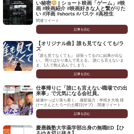
い秘密
| ショート映画「ゲーム」#映
画 #映画紹介 #映画好きな人と繋がりた
い #洋画 #shorts #バスケ #高校生
関連ツイート
記事を読む
【オリジナル曲】誰も見てなくても/ラ
ズ
『誰も見てなくても』 頑張ってるのに結果が出な
い。 周りばかり進んで見える。 誰にも言えないま
ま、1人で抱え込んでしまう。
記事を読む
仕事帰りに「誰にも言えない職場での出
来事」で元気になる会社員。
綾瀬やっぱり落ち着く。 撮影協力：串焼き大地 様
けーさんとたろーの土曜日(サブ) ...関連ツイート
記事を読む
慶應義塾大学薬学部出身の無職ED【ひ
ろゆき切り抜き】