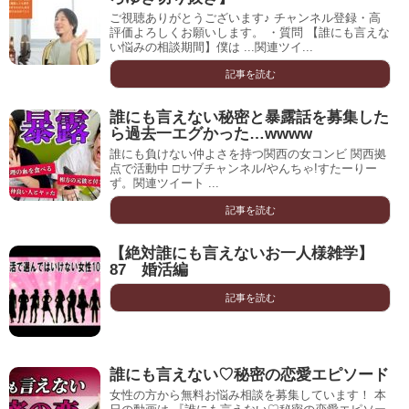
ご視聴ありがとうございます♪ チャンネル登録・高
評価よろしくお願いします。 ・質問 【誰にも言えな
い悩みの相談期間】僕は ...関連ツイ...
記事を読む
誰にも言えない秘密と暴露話を募集した
ら過去一エグかった…wwww
誰にも負けない仲よさを持つ関西の女コンビ 関西拠
点で活動中 □サブチャンネル/やんちゃ!すたーりー
ず。関連ツイート ...
記事を読む
【絶対誰にも言えないお一人様雑学】
87 婚活編
記事を読む
誰にも言えない♡秘密の恋愛エピソード
女性の方から無料お悩み相談を募集しています！ 本