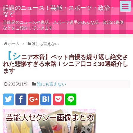
話題のニュース！芸能・スポーツ・政治・
など
芸能界のニュースや裏話、スポーツ選手のあんな話、政治の裏側
などをご紹介していきます。
ホーム
誰にも言えない
【シ
ニア本音】ペット自慢を繰り返し絶交さ
れた悲惨すぎる末路！シニア口コミ30選紹介し
ます
2025/11/9
誰にも言えない